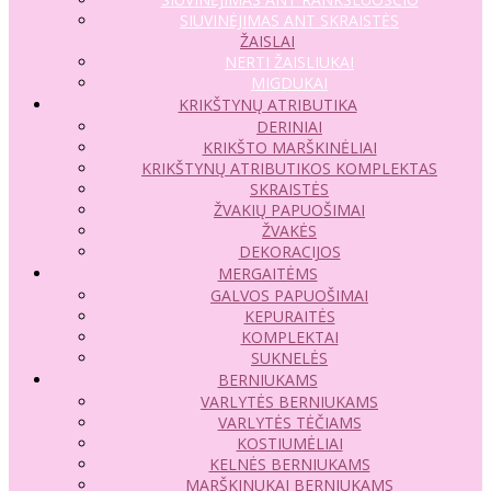
SIUVINĖJIMAS ANT SKRAISTĖS
ŽAISLAI
NERTI ŽAISLIUKAI
MIGDUKAI
KRIKŠTYNŲ ATRIBUTIKA
DERINIAI
KRIKŠTO MARŠKINĖLIAI
KRIKŠTYNŲ ATRIBUTIKOS KOMPLEKTAS
SKRAISTĖS
ŽVAKIŲ PAPUOŠIMAI
ŽVAKĖS
DEKORACIJOS
MERGAITĖMS
GALVOS PAPUOŠIMAI
KEPURAITĖS
KOMPLEKTAI
SUKNELĖS
BERNIUKAMS
VARLYTĖS BERNIUKAMS
VARLYTĖS TĖČIAMS
KOSTIUMĖLIAI
KELNĖS BERNIUKAMS
MARŠKINUKAI BERNIUKAMS