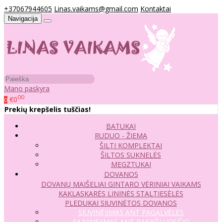
+37067944605
Linas.vaikams@gmail.com
Kontaktai
Navigacija
Mano paskyra
00
€0
0
Prekių krepšelis tuščias!
BATUKAI
RUDUO - ŽIEMA
ŠILTI KOMPLEKTAI
ŠILTOS SUKNELĖS
MEGZTUKAI
DOVANOS
DOVANŲ MAIŠELIAI
GINTARO VĖRINIAI VAIKAMS
KAKLASKARĖS
LININĖS STALTIESĖLĖS
PLEDUKAI
SIUVINĖTOS DOVANOS
SIUVINĖJIMAS ANT PAGALVĖLĖS
SIUVINĖJIMAS ANT RANKŠLUOSČIO