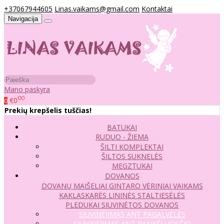
+37067944605
Linas.vaikams@gmail.com
Kontaktai
Navigacija
Mano paskyra
00
€0
0
Prekių krepšelis tuščias!
BATUKAI
RUDUO - ŽIEMA
ŠILTI KOMPLEKTAI
ŠILTOS SUKNELĖS
MEGZTUKAI
DOVANOS
DOVANŲ MAIŠELIAI
GINTARO VĖRINIAI VAIKAMS
KAKLASKARĖS
LININĖS STALTIESĖLĖS
PLEDUKAI
SIUVINĖTOS DOVANOS
SIUVINĖJIMAS ANT PAGALVĖLĖS
SIUVINĖJIMAS ANT RANKŠLUOSČIO