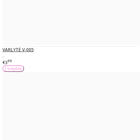
VARLYTĖ V-005
..
99
€3