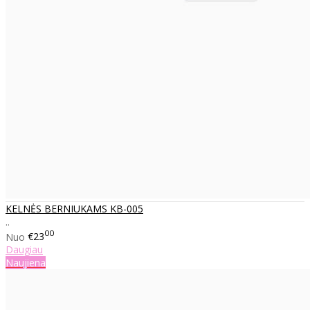
KELNĖS BERNIUKAMS KB-005
..
00
Nuo
€23
Daugiau
Naujiena