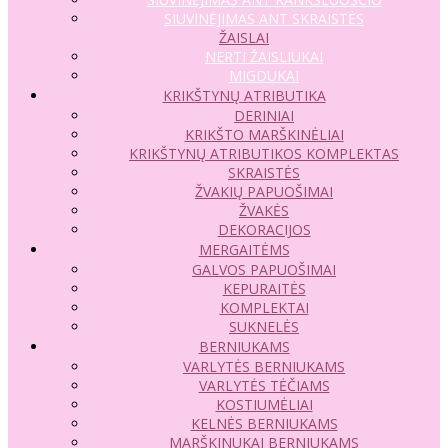
SIUVINĖJIMAS ANT SKRAISTĖS
ŽAISLAI
NERTI ŽAISLIUKAI
MIGDUKAI
KRIKŠTYNŲ ATRIBUTIKA
DERINIAI
KRIKŠTO MARŠKINĖLIAI
KRIKŠTYNŲ ATRIBUTIKOS KOMPLEKTAS
SKRAISTĖS
ŽVAKIŲ PAPUOŠIMAI
ŽVAKĖS
DEKORACIJOS
MERGAITĖMS
GALVOS PAPUOŠIMAI
KEPURAITĖS
KOMPLEKTAI
SUKNELĖS
BERNIUKAMS
VARLYTĖS BERNIUKAMS
VARLYTĖS TĖČIAMS
KOSTIUMĖLIAI
KELNĖS BERNIUKAMS
MARŠKINUKAI BERNIUKAMS