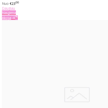
00
Nuo
€23
Daugiau
Naujiena
%
Akcija
-0