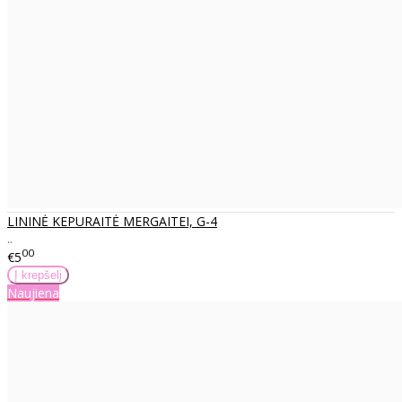
LININĖ KEPURAITĖ MERGAITEI, G-4
..
00
€5
Naujiena