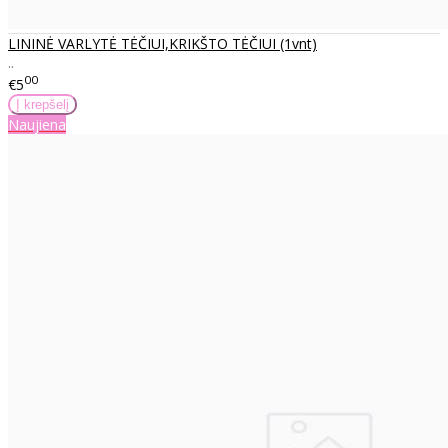
LININĖ VARLYTĖ TĖČIUI,KRIKŠTO TĖČIUI (1vnt)
..
00
€5
Naujiena