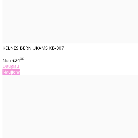
KELNĖS BERNIUKAMS KB-007
..
00
Nuo
€24
Daugiau
Naujiena