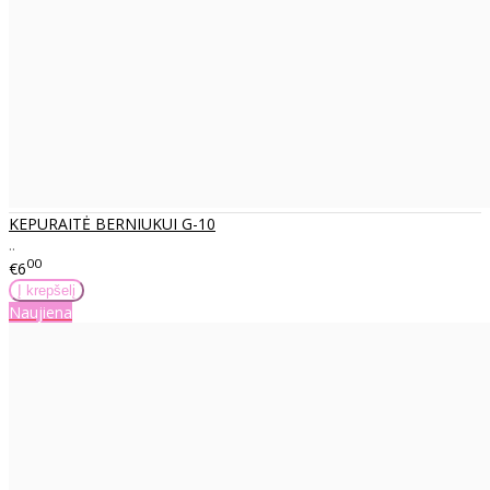
KEPURAITĖ BERNIUKUI G-10
..
00
€6
Naujiena