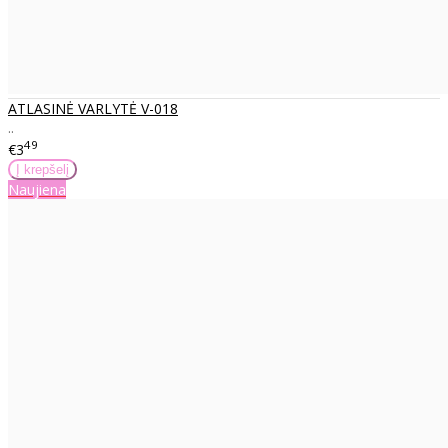
ATLASINĖ VARLYTĖ V-018
..
49
€3
Naujiena