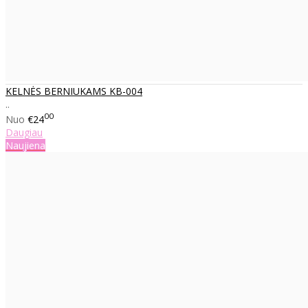
KELNĖS BERNIUKAMS KB-004
..
00
Nuo
€24
Daugiau
Naujiena