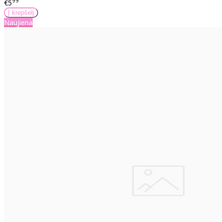
99
€5
Naujiena