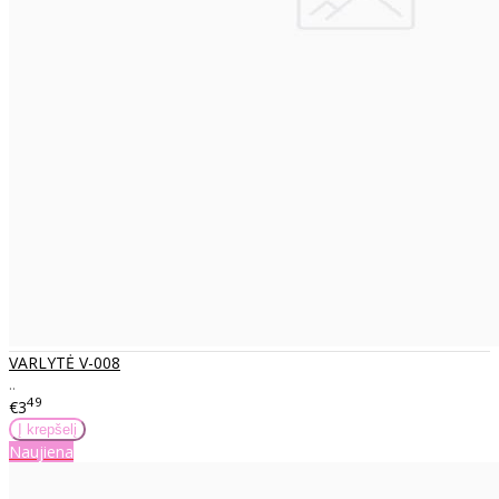
VARLYTĖ V-008
..
49
€3
Naujiena