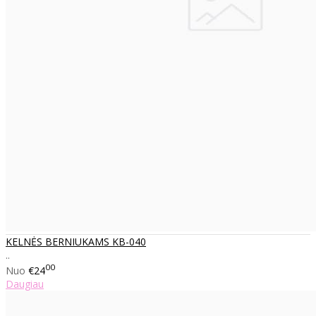
KELNĖS BERNIUKAMS KB-040
..
00
Nuo
€24
Daugiau