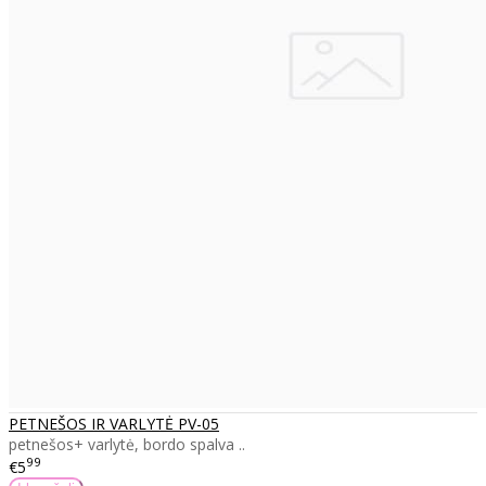
PETNEŠOS IR VARLYTĖ PV-05
petnešos+ varlytė, bordo spalva ..
99
€5