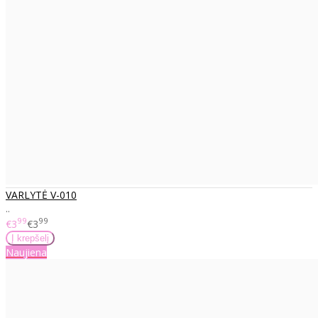
VARLYTĖ V-010
..
99
99
€3
€3
Naujiena