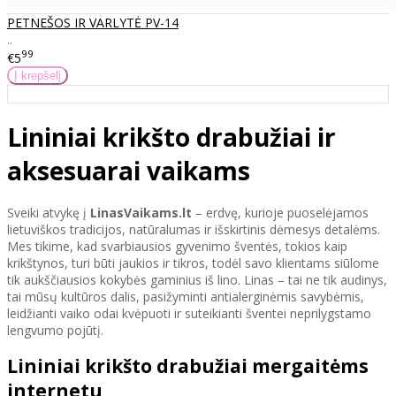
PETNEŠOS IR VARLYTĖ PV-14
..
99
€5
Lininiai krikšto drabužiai ir
aksesuarai vaikams
Sveiki atvykę į
LinasVaikams.lt
– erdvę, kurioje puoselėjamos
lietuviškos tradicijos, natūralumas ir išskirtinis dėmesys detalėms.
Mes tikime, kad svarbiausios gyvenimo šventės, tokios kaip
krikštynos, turi būti jaukios ir tikros, todėl savo klientams siūlome
tik aukščiausios kokybės gaminius iš lino. Linas – tai ne tik audinys,
tai mūsų kultūros dalis, pasižyminti antialerginėmis savybėmis,
leidžianti vaiko odai kvėpuoti ir suteikianti šventei neprilygstamo
lengvumo pojūtį.
Lininiai krikšto drabužiai mergaitėms
internetu