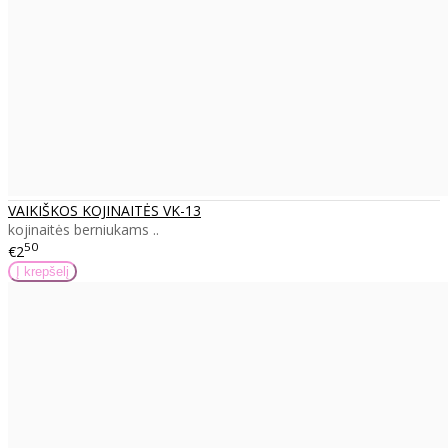
VAIKIŠKOS KOJINAITĖS VK-13
kojinaitės berniukams ..
50
€2