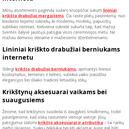
Mūsų asortimento pagrindą sudaro kruopščiai sukurti
lininiai
krikšto drabužiai mergaitėms
. Čia rasite platų pasirinkimą: nuo
klasikinio kirpimo suknelių iki modernių modelių, papuoštų
subtiliais nėriniais. Kiekviena suknelė sukurta taip, kad mažoji
šventės dalyvė jaustųsi patogiai visos ceremonijos metu. Ne
mažiau dėmesio skiriame ir mažiesiems džentelmenams.
Lininiai kriškto drabužiai berniukams
internetu
Stilingi
krikšto drabužiai berniukams
, apimantys lininius
kostiumėlius, liemenes ir kelnes, suteikia vaiko įvaizdžiui
elegancijos bei išlaiko tradicinį lietuvišką stilių.
Krikštynų aksesuarai vaikams bei
suaugusiems
Žinome, kad krikštynos susideda iš daugybės smulkmenų, todėl
pasirūpinome, kad viską rastumėte vienoje vietoje. Jūsų
patogumui siūlomi
krikšto aksesuarai ir atributika
– tai rankų
darbo skraistės, žvakių dėkliukai bei kiti akcentai, kurie gali būti