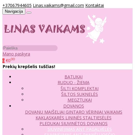
+37067944605
Linas.vaikams@gmail.com
Kontaktai
Navigacija
Mano paskyra
00
€0
0
Prekių krepšelis tuščias!
BATUKAI
RUDUO - ŽIEMA
ŠILTI KOMPLEKTAI
ŠILTOS SUKNELĖS
MEGZTUKAI
DOVANOS
DOVANŲ MAIŠELIAI
GINTARO VĖRINIAI VAIKAMS
KAKLASKARĖS
LININĖS STALTIESĖLĖS
PLEDUKAI
SIUVINĖTOS DOVANOS
SIUVINĖJIMAS ANT PAGALVĖLĖS
SIUVINĖJIMAS ANT RANKŠLUOSČIO