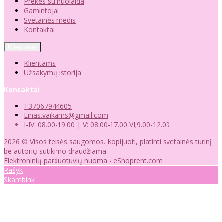
Prekės su nuolaida
Gamintojai
Svetainės medis
Kontaktai
Klientams
Klientams
Užsakymų istorija
Kontaktai
+37067944605
Linas.vaikams@gmail.com
I-IV: 08.00-19.00 | V: 08.00-17.00 VI;9.00-12.00
2026 © Visos teisės saugomos. Kopijuoti, platinti svetainės turinį
be autorių sutikimo draudžiama.
Elektroninių parduotuvių nuoma
-
eShoprent.com
Rašyk
Skambink