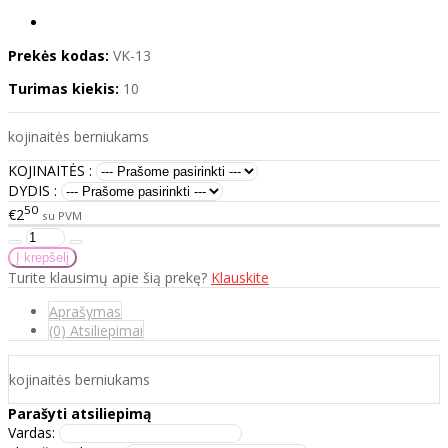
Prekės kodas:
VK-13
Turimas kiekis:
10
kojinaitės berniukams
KOJINAITĖS :
DYDIS :
50
€2
su PVM
Turite klausimų apie šią prekę?
Klauskite
Aprašymas
(0) Atsiliepimai
kojinaitės berniukams
Parašyti atsiliepimą
Vardas: