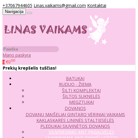
+37067944605
Linas.vaikams@gmail.com
Kontaktai
Navigacija
Mano paskyra
00
€0
0
Prekių krepšelis tuščias!
BATUKAI
RUDUO - ŽIEMA
ŠILTI KOMPLEKTAI
ŠILTOS SUKNELĖS
MEGZTUKAI
DOVANOS
DOVANŲ MAIŠELIAI
GINTARO VĖRINIAI VAIKAMS
KAKLASKARĖS
LININĖS STALTIESĖLĖS
PLEDUKAI
SIUVINĖTOS DOVANOS
SIUVINĖJIMAS ANT PAGALVĖLĖS
SIUVINĖJIMAS ANT RANKŠLUOSČIO