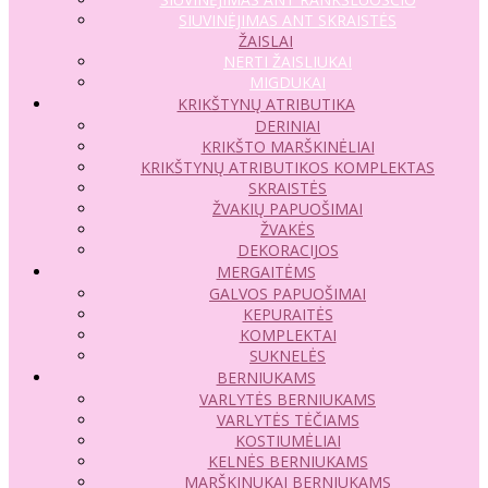
SIUVINĖJIMAS ANT SKRAISTĖS
ŽAISLAI
NERTI ŽAISLIUKAI
MIGDUKAI
KRIKŠTYNŲ ATRIBUTIKA
DERINIAI
KRIKŠTO MARŠKINĖLIAI
KRIKŠTYNŲ ATRIBUTIKOS KOMPLEKTAS
SKRAISTĖS
ŽVAKIŲ PAPUOŠIMAI
ŽVAKĖS
DEKORACIJOS
MERGAITĖMS
GALVOS PAPUOŠIMAI
KEPURAITĖS
KOMPLEKTAI
SUKNELĖS
BERNIUKAMS
VARLYTĖS BERNIUKAMS
VARLYTĖS TĖČIAMS
KOSTIUMĖLIAI
KELNĖS BERNIUKAMS
MARŠKINUKAI BERNIUKAMS