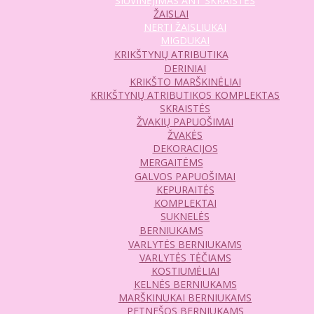
SIUVINĖJIMAS ANT SKRAISTĖS
ŽAISLAI
NERTI ŽAISLIUKAI
MIGDUKAI
KRIKŠTYNŲ ATRIBUTIKA
DERINIAI
KRIKŠTO MARŠKINĖLIAI
KRIKŠTYNŲ ATRIBUTIKOS KOMPLEKTAS
SKRAISTĖS
ŽVAKIŲ PAPUOŠIMAI
ŽVAKĖS
DEKORACIJOS
MERGAITĖMS
GALVOS PAPUOŠIMAI
KEPURAITĖS
KOMPLEKTAI
SUKNELĖS
BERNIUKAMS
VARLYTĖS BERNIUKAMS
VARLYTĖS TĖČIAMS
KOSTIUMĖLIAI
KELNĖS BERNIUKAMS
MARŠKINUKAI BERNIUKAMS
PETNEŠOS BERNIUKAMS