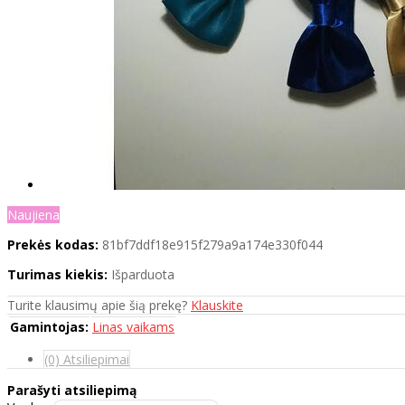
Naujiena
Prekės kodas:
81bf7ddf18e915f279a9a174e330f044
Turimas kiekis:
Išparduota
Turite klausimų apie šią prekę?
Klauskite
Gamintojas:
Linas vaikams
(0) Atsiliepimai
Parašyti atsiliepimą