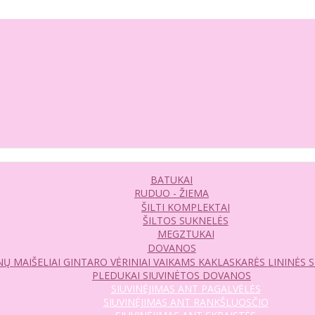
BATUKAI
RUDUO - ŽIEMA
ŠILTI KOMPLEKTAI
ŠILTOS SUKNELĖS
MEGZTUKAI
DOVANOS
Ų MAIŠELIAI
GINTARO VĖRINIAI VAIKAMS
KAKLASKARĖS
LININĖS 
PLEDUKAI
SIUVINĖTOS DOVANOS
SIUVINĖJIMAS ANT PAGALVĖLĖS
SIUVINĖJIMAS ANT RANKŠLUOSČIO