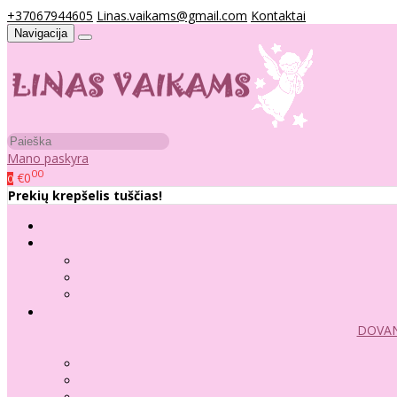
+37067944605
Linas.vaikams@gmail.com
Kontaktai
Navigacija
Mano paskyra
00
€0
0
Prekių krepšelis tuščias!
DOVAN