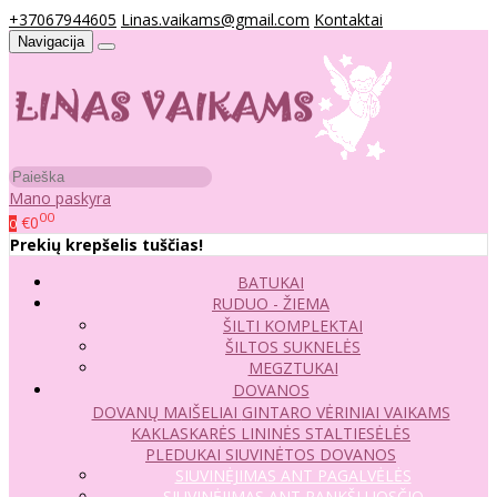
+37067944605
Linas.vaikams@gmail.com
Kontaktai
Navigacija
Mano paskyra
00
€0
0
Prekių krepšelis tuščias!
BATUKAI
RUDUO - ŽIEMA
ŠILTI KOMPLEKTAI
ŠILTOS SUKNELĖS
MEGZTUKAI
DOVANOS
DOVANŲ MAIŠELIAI
GINTARO VĖRINIAI VAIKAMS
KAKLASKARĖS
LININĖS STALTIESĖLĖS
PLEDUKAI
SIUVINĖTOS DOVANOS
SIUVINĖJIMAS ANT PAGALVĖLĖS
SIUVINĖJIMAS ANT RANKŠLUOSČIO