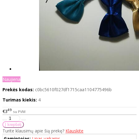
Naujiena
Prekės kodas:
c0bc5610f027df1715caa1104775496b
Turimas kiekis:
4
49
€3
su PVM
Turite klausimų apie šią prekę?
Klauskite
Gamintojas:
Linas vaikams