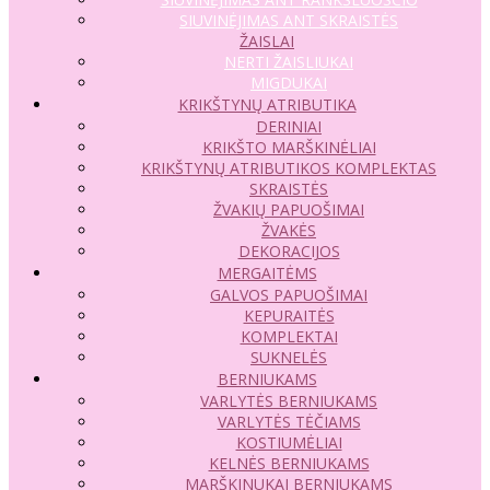
SIUVINĖJIMAS ANT SKRAISTĖS
ŽAISLAI
NERTI ŽAISLIUKAI
MIGDUKAI
KRIKŠTYNŲ ATRIBUTIKA
DERINIAI
KRIKŠTO MARŠKINĖLIAI
KRIKŠTYNŲ ATRIBUTIKOS KOMPLEKTAS
SKRAISTĖS
ŽVAKIŲ PAPUOŠIMAI
ŽVAKĖS
DEKORACIJOS
MERGAITĖMS
GALVOS PAPUOŠIMAI
KEPURAITĖS
KOMPLEKTAI
SUKNELĖS
BERNIUKAMS
VARLYTĖS BERNIUKAMS
VARLYTĖS TĖČIAMS
KOSTIUMĖLIAI
KELNĖS BERNIUKAMS
MARŠKINUKAI BERNIUKAMS