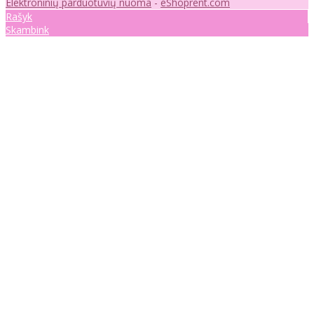
Elektroninių parduotuvių nuoma
-
eShoprent.com
Rašyk
Skambink