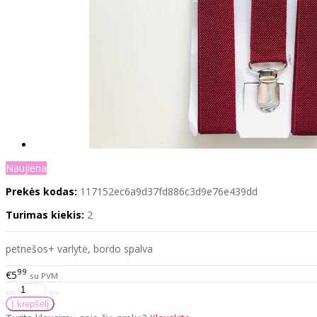
Naujiena
Prekės kodas:
117152ec6a9d37fd886c3d9e76e439dd
Turimas kiekis:
2
petnešos+ varlytė, bordo spalva
99
€5
su PVM