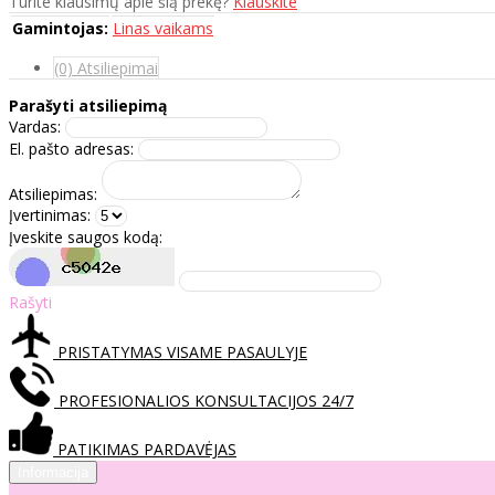
Turite klausimų apie šią prekę?
Klauskite
Gamintojas:
Linas vaikams
(0) Atsiliepimai
Parašyti atsiliepimą
Vardas:
El. pašto adresas:
Atsiliepimas:
Įvertinimas:
Įveskite saugos kodą:
Rašyti
PRISTATYMAS VISAME PASAULYJE
PROFESIONALIOS KONSULTACIJOS 24/7
PATIKIMAS PARDAVĖJAS
Informacija