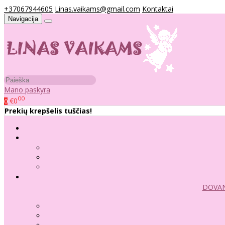
+37067944605
Linas.vaikams@gmail.com
Kontaktai
Navigacija
Mano paskyra
00
€0
0
Prekių krepšelis tuščias!
DOVAN