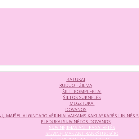
BATUKAI
RUDUO - ŽIEMA
ŠILTI KOMPLEKTAI
ŠILTOS SUKNELĖS
MEGZTUKAI
DOVANOS
Ų MAIŠELIAI
GINTARO VĖRINIAI VAIKAMS
KAKLASKARĖS
LININĖS 
PLEDUKAI
SIUVINĖTOS DOVANOS
SIUVINĖJIMAS ANT PAGALVĖLĖS
SIUVINĖJIMAS ANT RANKŠLUOSČIO