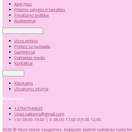
Apie mus
Pirkimo sąlygos ir taisyklės
Privatumo politika
Atsiliepimai
Klientų aptarnavimas
Visos prekės
Prekės su nuolaida
Gamintojai
Svetainės medis
Kontaktai
Klientams
Klientams
Užsakymų istorija
Kontaktai
+37067944605
Linas.vaikams@gmail.com
I-IV: 08.00-19.00 | V: 08.00-17.00 VI;9.00-12.00
2026 © Visos teisės saugomos. Kopijuoti, platinti svetainės turinį b