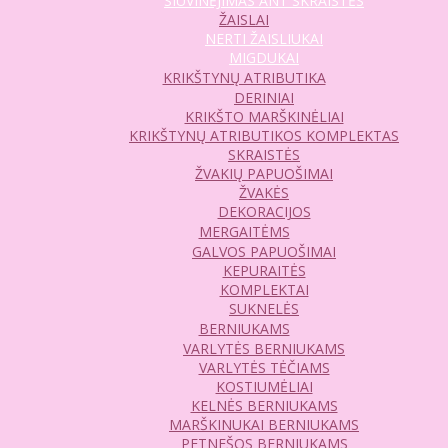
SIUVINĖJIMAS ANT SKRAISTĖS
ŽAISLAI
NERTI ŽAISLIUKAI
MIGDUKAI
KRIKŠTYNŲ ATRIBUTIKA
DERINIAI
KRIKŠTO MARŠKINĖLIAI
KRIKŠTYNŲ ATRIBUTIKOS KOMPLEKTAS
SKRAISTĖS
ŽVAKIŲ PAPUOŠIMAI
ŽVAKĖS
DEKORACIJOS
MERGAITĖMS
GALVOS PAPUOŠIMAI
KEPURAITĖS
KOMPLEKTAI
SUKNELĖS
BERNIUKAMS
VARLYTĖS BERNIUKAMS
VARLYTĖS TĖČIAMS
KOSTIUMĖLIAI
KELNĖS BERNIUKAMS
MARŠKINUKAI BERNIUKAMS
PETNEŠOS BERNIUKAMS