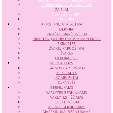
SIUVINĖJIMAS ANT SKRAISTĖS
ŽAISLAI
NERTI ŽAISLIUKAI
MIGDUKAI
KRIKŠTYNŲ ATRIBUTIKA
DERINIAI
KRIKŠTO MARŠKINĖLIAI
KRIKŠTYNŲ ATRIBUTIKOS KOMPLEKTAS
SKRAISTĖS
ŽVAKIŲ PAPUOŠIMAI
ŽVAKĖS
DEKORACIJOS
MERGAITĖMS
GALVOS PAPUOŠIMAI
KEPURAITĖS
KOMPLEKTAI
SUKNELĖS
BERNIUKAMS
VARLYTĖS BERNIUKAMS
VARLYTĖS TĖČIAMS
KOSTIUMĖLIAI
KELNĖS BERNIUKAMS
MARŠKINUKAI BERNIUKAMS