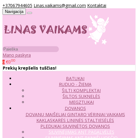
+37067944605
Linas.vaikams@gmail.com
Kontaktai
Navigacija
Mano paskyra
00
€0
0
Prekių krepšelis tuščias!
BATUKAI
RUDUO - ŽIEMA
ŠILTI KOMPLEKTAI
ŠILTOS SUKNELĖS
MEGZTUKAI
DOVANOS
DOVANŲ MAIŠELIAI
GINTARO VĖRINIAI VAIKAMS
KAKLASKARĖS
LININĖS STALTIESĖLĖS
PLEDUKAI
SIUVINĖTOS DOVANOS
SIUVINĖJIMAS ANT PAGALVĖLĖS
SIUVINĖJIMAS ANT RANKŠLUOSČIO