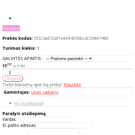
Naujiena
Prekės kodas:
0f2c3a672af1ee094056bcdc29867480
Turimas kiekis:
9
GALVYTĖS APIMTIS :
00
€8
su PVM
Turite klausimų apie šią prekę?
Klauskite
Gamintojas:
Linas vaikams
(0) Atsiliepimai
Parašyti atsiliepimą
Vardas:
El. pašto adresas: