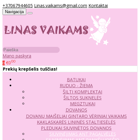
+37067944605
Linas.vaikams@gmail.com
Kontaktai
Navigacija
Mano paskyra
00
€0
0
Prekių krepšelis tuščias!
BATUKAI
RUDUO - ŽIEMA
ŠILTI KOMPLEKTAI
ŠILTOS SUKNELĖS
MEGZTUKAI
DOVANOS
DOVANŲ MAIŠELIAI
GINTARO VĖRINIAI VAIKAMS
KAKLASKARĖS
LININĖS STALTIESĖLĖS
PLEDUKAI
SIUVINĖTOS DOVANOS
SIUVINĖJIMAS ANT PAGALVĖLĖS
SIUVINĖJIMAS ANT RANKŠLUOSČIO