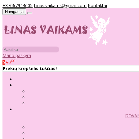
+37067944605
Linas.vaikams@gmail.com
Kontaktai
Navigacija
Mano paskyra
00
€0
0
Prekių krepšelis tuščias!
DOVAN