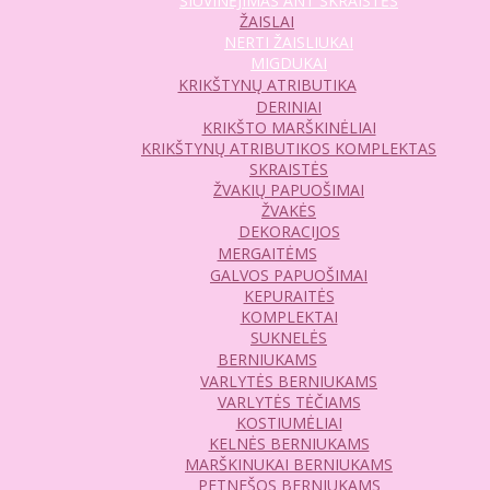
SIUVINĖJIMAS ANT SKRAISTĖS
ŽAISLAI
NERTI ŽAISLIUKAI
MIGDUKAI
KRIKŠTYNŲ ATRIBUTIKA
DERINIAI
KRIKŠTO MARŠKINĖLIAI
KRIKŠTYNŲ ATRIBUTIKOS KOMPLEKTAS
SKRAISTĖS
ŽVAKIŲ PAPUOŠIMAI
ŽVAKĖS
DEKORACIJOS
MERGAITĖMS
GALVOS PAPUOŠIMAI
KEPURAITĖS
KOMPLEKTAI
SUKNELĖS
BERNIUKAMS
VARLYTĖS BERNIUKAMS
VARLYTĖS TĖČIAMS
KOSTIUMĖLIAI
KELNĖS BERNIUKAMS
MARŠKINUKAI BERNIUKAMS
PETNEŠOS BERNIUKAMS