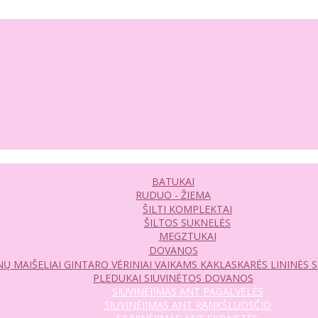
BATUKAI
RUDUO - ŽIEMA
ŠILTI KOMPLEKTAI
ŠILTOS SUKNELĖS
MEGZTUKAI
DOVANOS
Ų MAIŠELIAI
GINTARO VĖRINIAI VAIKAMS
KAKLASKARĖS
LININĖS 
PLEDUKAI
SIUVINĖTOS DOVANOS
SIUVINĖJIMAS ANT PAGALVĖLĖS
SIUVINĖJIMAS ANT RANKŠLUOSČIO