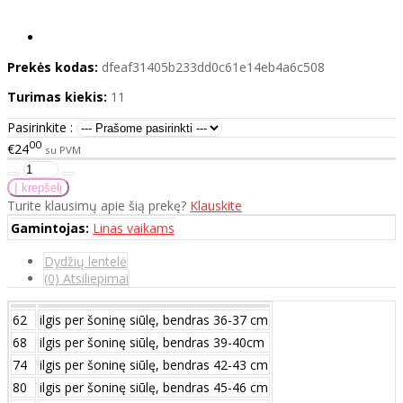
Prekės kodas:
dfeaf31405b233dd0c61e14eb4a6c508
Turimas kiekis:
11
Pasirinkite :
00
€24
su PVM
Turite klausimų apie šią prekę?
Klauskite
Gamintojas:
Linas vaikams
Dydžių lentelė
(0) Atsiliepimai
62
ilgis per šoninę siūlę, bendras 36-37 cm
68
ilgis per šoninę siūlę, bendras 39-40cm
74
ilgis per šoninę siūlę, bendras 42-43 cm
80
ilgis per šoninę siūlę, bendras 45-46 cm