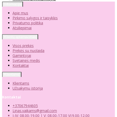
Informacija
Apie mus
Pirkimo sąlygos ir taisyklės
Privatumo politika
Atsiliepimai
Klientų aptarnavimas
Visos prekės
Prekės su nuolaida
Gamintojai
Svetainės medis
Kontaktai
Klientams
Klientams
Užsakymų istorija
Kontaktai
+37067944605
Linas.vaikams@gmail.com
I-IV: 08.00-19.00 | V: 08.00-17.00 VI;9.00-12.00