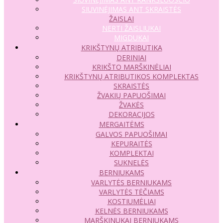
SIUVINĖJIMAS ANT SKRAISTĖS
ŽAISLAI
NERTI ŽAISLIUKAI
MIGDUKAI
KRIKŠTYNŲ ATRIBUTIKA
DERINIAI
KRIKŠTO MARŠKINĖLIAI
KRIKŠTYNŲ ATRIBUTIKOS KOMPLEKTAS
SKRAISTĖS
ŽVAKIŲ PAPUOŠIMAI
ŽVAKĖS
DEKORACIJOS
MERGAITĖMS
GALVOS PAPUOŠIMAI
KEPURAITĖS
KOMPLEKTAI
SUKNELĖS
BERNIUKAMS
VARLYTĖS BERNIUKAMS
VARLYTĖS TĖČIAMS
KOSTIUMĖLIAI
KELNĖS BERNIUKAMS
MARŠKINUKAI BERNIUKAMS