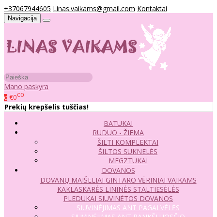
+37067944605
Linas.vaikams@gmail.com
Kontaktai
Navigacija
Mano paskyra
00
€0
0
Prekių krepšelis tuščias!
BATUKAI
RUDUO - ŽIEMA
ŠILTI KOMPLEKTAI
ŠILTOS SUKNELĖS
MEGZTUKAI
DOVANOS
DOVANŲ MAIŠELIAI
GINTARO VĖRINIAI VAIKAMS
KAKLASKARĖS
LININĖS STALTIESĖLĖS
PLEDUKAI
SIUVINĖTOS DOVANOS
SIUVINĖJIMAS ANT PAGALVĖLĖS
SIUVINĖJIMAS ANT RANKŠLUOSČIO