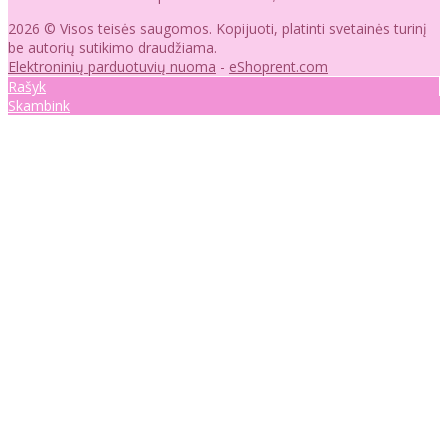
2026 © Visos teisės saugomos. Kopijuoti, platinti svetainės turinį
be autorių sutikimo draudžiama.
Elektroninių parduotuvių nuoma
-
eShoprent.com
Rašyk
Skambink