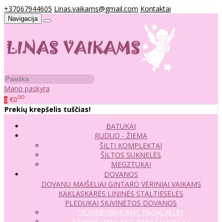
+37067944605
Linas.vaikams@gmail.com
Kontaktai
Navigacija
Mano paskyra
00
€0
0
Prekių krepšelis tuščias!
BATUKAI
RUDUO - ŽIEMA
ŠILTI KOMPLEKTAI
ŠILTOS SUKNELĖS
MEGZTUKAI
DOVANOS
DOVANŲ MAIŠELIAI
GINTARO VĖRINIAI VAIKAMS
KAKLASKARĖS
LININĖS STALTIESĖLĖS
PLEDUKAI
SIUVINĖTOS DOVANOS
SIUVINĖJIMAS ANT PAGALVĖLĖS
SIUVINĖJIMAS ANT RANKŠLUOSČIO