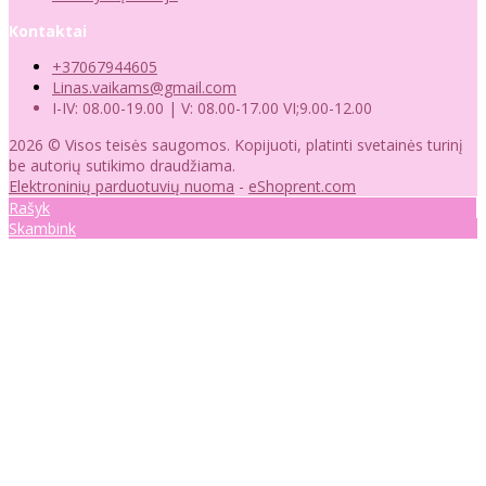
Kontaktai
+37067944605
Linas.vaikams@gmail.com
I-IV: 08.00-19.00 | V: 08.00-17.00 VI;9.00-12.00
2026 © Visos teisės saugomos. Kopijuoti, platinti svetainės turinį
be autorių sutikimo draudžiama.
Elektroninių parduotuvių nuoma
-
eShoprent.com
Rašyk
Skambink