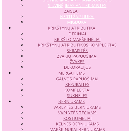
SIUVINĖJIMAS ANT SKRAISTĖS
ŽAISLAI
NERTI ŽAISLIUKAI
MIGDUKAI
KRIKŠTYNŲ ATRIBUTIKA
DERINIAI
KRIKŠTO MARŠKINĖLIAI
KRIKŠTYNŲ ATRIBUTIKOS KOMPLEKTAS
SKRAISTĖS
ŽVAKIŲ PAPUOŠIMAI
ŽVAKĖS
DEKORACIJOS
MERGAITĖMS
GALVOS PAPUOŠIMAI
KEPURAITĖS
KOMPLEKTAI
SUKNELĖS
BERNIUKAMS
VARLYTĖS BERNIUKAMS
VARLYTĖS TĖČIAMS
KOSTIUMĖLIAI
KELNĖS BERNIUKAMS
MARŠKINUKAI BERNIUKAMS