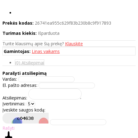
Prekės kodas:
26741ea955c629f83b230b8c9f917893
Turimas kiekis:
Išparduota
Turite klausimų apie šią prekę?
Klauskite
Gamintojas:
Linas vaikams
(0) Atsiliepimai
Parašyti atsiliepimą
Vardas:
El. pašto adresas:
Atsiliepimas:
Įvertinimas:
Įveskite saugos kodą:
Rašyti