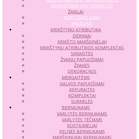
SIUVINĖJIMAS ANT SKRAISTĖS
ŽAISLAI
NERTI ŽAISLIUKAI
MIGDUKAI
KRIKŠTYNŲ ATRIBUTIKA
DERINIAI
KRIKŠTO MARŠKINĖLIAI
KRIKŠTYNŲ ATRIBUTIKOS KOMPLEKTAS
SKRAISTĖS
ŽVAKIŲ PAPUOŠIMAI
ŽVAKĖS
DEKORACIJOS
MERGAITĖMS
GALVOS PAPUOŠIMAI
KEPURAITĖS
KOMPLEKTAI
SUKNELĖS
BERNIUKAMS
VARLYTĖS BERNIUKAMS
VARLYTĖS TĖČIAMS
KOSTIUMĖLIAI
KELNĖS BERNIUKAMS
MARŠKINUKAI BERNIUKAMS