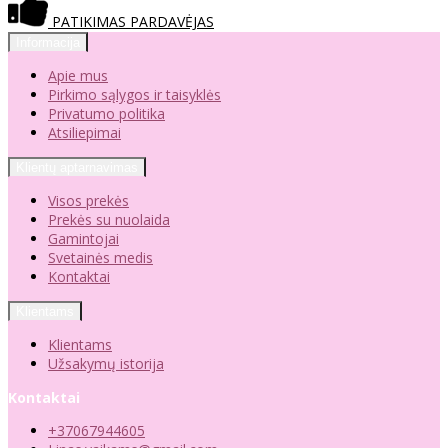
PATIKIMAS PARDAVĖJAS
Informacija
Apie mus
Pirkimo sąlygos ir taisyklės
Privatumo politika
Atsiliepimai
Klientų aptarnavimas
Visos prekės
Prekės su nuolaida
Gamintojai
Svetainės medis
Kontaktai
Klientams
Klientams
Užsakymų istorija
Kontaktai
+37067944605