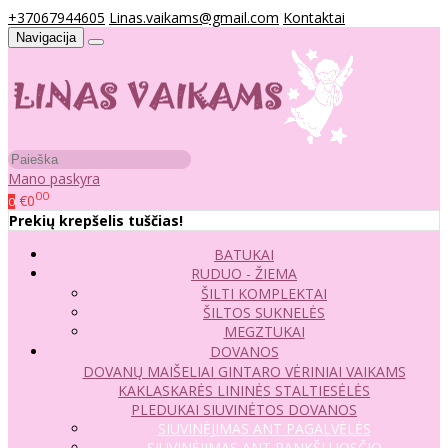
+37067944605
Linas.vaikams@gmail.com
Kontaktai
Navigacija
Mano paskyra
00
€0
0
Prekių krepšelis tuščias!
BATUKAI
RUDUO - ŽIEMA
ŠILTI KOMPLEKTAI
ŠILTOS SUKNELĖS
MEGZTUKAI
DOVANOS
DOVANŲ MAIŠELIAI
GINTARO VĖRINIAI VAIKAMS
KAKLASKARĖS
LININĖS STALTIESĖLĖS
PLEDUKAI
SIUVINĖTOS DOVANOS
SIUVINĖJIMAS ANT PAGALVĖLĖS
SIUVINĖJIMAS ANT RANKŠLUOSČIO