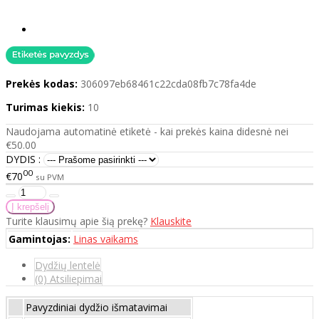
Prekės kodas:
306097eb68461c22cda08fb7c78fa4de
Turimas kiekis:
10
Naudojama automatinė etiketė - kai prekės kaina didesnė nei
€50.00
DYDIS :
00
€70
su PVM
Turite klausimų apie šią prekę?
Klauskite
Gamintojas:
Linas vaikams
Dydžių lentelė
(0) Atsiliepimai
Pavyzdiniai dydžio išmatavimai