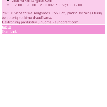
Linas.vaikams@gmail.com
I-IV: 08.00-19.00 | V: 08.00-17.00 VI;9.00-12.00
2026 © Visos teisės saugomos. Kopijuoti, platinti svetainės turinį
be autorių sutikimo draudžiama.
Elektroninių parduotuvių nuoma
-
eShoprent.com
Rašyk
Skambink