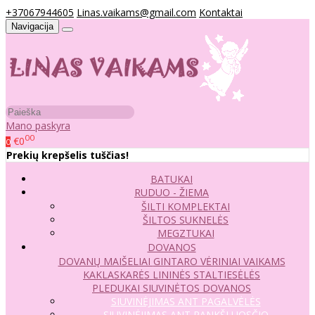
+37067944605
Linas.vaikams@gmail.com
Kontaktai
Navigacija
Mano paskyra
00
€0
0
Prekių krepšelis tuščias!
BATUKAI
RUDUO - ŽIEMA
ŠILTI KOMPLEKTAI
ŠILTOS SUKNELĖS
MEGZTUKAI
DOVANOS
DOVANŲ MAIŠELIAI
GINTARO VĖRINIAI VAIKAMS
KAKLASKARĖS
LININĖS STALTIESĖLĖS
PLEDUKAI
SIUVINĖTOS DOVANOS
SIUVINĖJIMAS ANT PAGALVĖLĖS
SIUVINĖJIMAS ANT RANKŠLUOSČIO