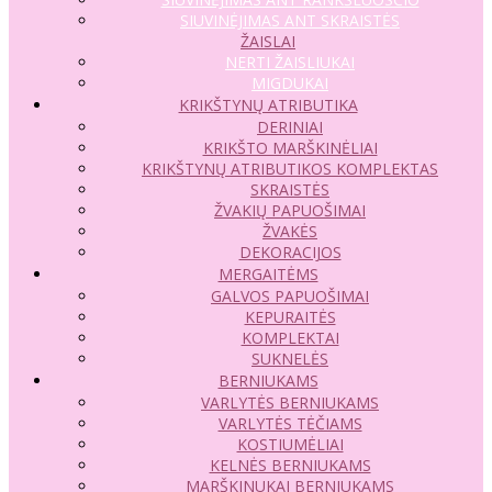
SIUVINĖJIMAS ANT SKRAISTĖS
ŽAISLAI
NERTI ŽAISLIUKAI
MIGDUKAI
KRIKŠTYNŲ ATRIBUTIKA
DERINIAI
KRIKŠTO MARŠKINĖLIAI
KRIKŠTYNŲ ATRIBUTIKOS KOMPLEKTAS
SKRAISTĖS
ŽVAKIŲ PAPUOŠIMAI
ŽVAKĖS
DEKORACIJOS
MERGAITĖMS
GALVOS PAPUOŠIMAI
KEPURAITĖS
KOMPLEKTAI
SUKNELĖS
BERNIUKAMS
VARLYTĖS BERNIUKAMS
VARLYTĖS TĖČIAMS
KOSTIUMĖLIAI
KELNĖS BERNIUKAMS
MARŠKINUKAI BERNIUKAMS