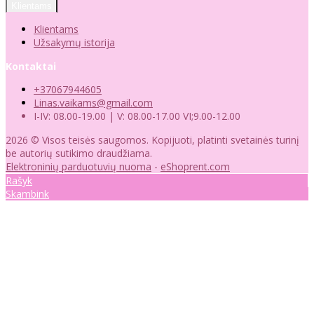
Klientams
Klientams
Užsakymų istorija
Kontaktai
+37067944605
Linas.vaikams@gmail.com
I-IV: 08.00-19.00 | V: 08.00-17.00 VI;9.00-12.00
2026 © Visos teisės saugomos. Kopijuoti, platinti svetainės turinį
be autorių sutikimo draudžiama.
Elektroninių parduotuvių nuoma
-
eShoprent.com
Rašyk
Skambink