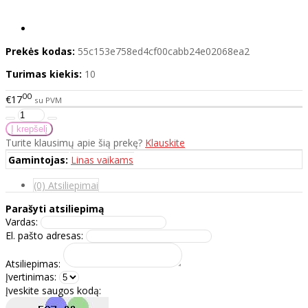
Prekės kodas:
55c153e758ed4cf00cabb24e02068ea2
Turimas kiekis:
10
00
€17
su PVM
Turite klausimų apie šią prekę?
Klauskite
Gamintojas:
Linas vaikams
(0) Atsiliepimai
Parašyti atsiliepimą
Vardas:
El. pašto adresas:
Atsiliepimas:
Įvertinimas:
Įveskite saugos kodą: