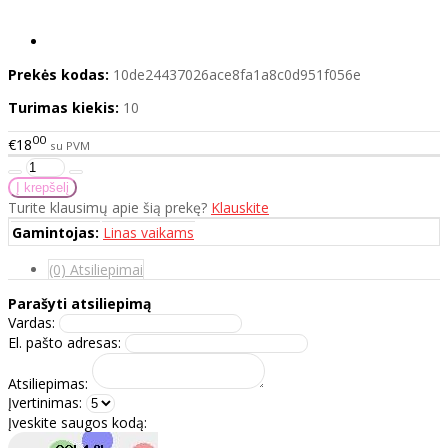
Prekės kodas:
10de24437026ace8fa1a8c0d951f056e
Turimas kiekis:
10
00
€18
su PVM
Turite klausimų apie šią prekę?
Klauskite
Gamintojas:
Linas vaikams
(0) Atsiliepimai
Parašyti atsiliepimą
Vardas:
El. pašto adresas:
Atsiliepimas:
Įvertinimas:
Įveskite saugos kodą: