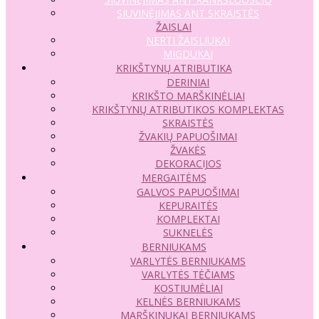
SIUVINĖJIMAS ANT SKRAISTĖS
ŽAISLAI
NERTI ŽAISLIUKAI
MIGDUKAI
KRIKŠTYNŲ ATRIBUTIKA
DERINIAI
KRIKŠTO MARŠKINĖLIAI
KRIKŠTYNŲ ATRIBUTIKOS KOMPLEKTAS
SKRAISTĖS
ŽVAKIŲ PAPUOŠIMAI
ŽVAKĖS
DEKORACIJOS
MERGAITĖMS
GALVOS PAPUOŠIMAI
KEPURAITĖS
KOMPLEKTAI
SUKNELĖS
BERNIUKAMS
VARLYTĖS BERNIUKAMS
VARLYTĖS TĖČIAMS
KOSTIUMĖLIAI
KELNĖS BERNIUKAMS
MARŠKINUKAI BERNIUKAMS