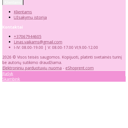
Klientams
Klientams
Užsakymų istorija
Kontaktai
+37067944605
Linas.vaikams@gmail.com
I-IV: 08.00-19.00 | V: 08.00-17.00 VI;9.00-12.00
2026 © Visos teisės saugomos. Kopijuoti, platinti svetainės turinį
be autorių sutikimo draudžiama.
Elektroninių parduotuvių nuoma
-
eShoprent.com
Rašyk
Skambink