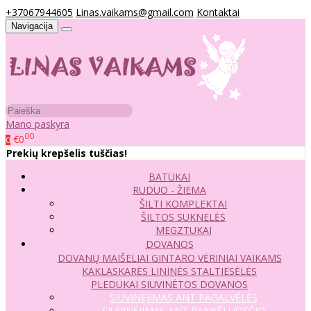
+37067944605
Linas.vaikams@gmail.com
Kontaktai
Navigacija
Mano paskyra
00
€0
0
Prekių krepšelis tuščias!
BATUKAI
RUDUO - ŽIEMA
ŠILTI KOMPLEKTAI
ŠILTOS SUKNELĖS
MEGZTUKAI
DOVANOS
DOVANŲ MAIŠELIAI
GINTARO VĖRINIAI VAIKAMS
KAKLASKARĖS
LININĖS STALTIESĖLĖS
PLEDUKAI
SIUVINĖTOS DOVANOS
SIUVINĖJIMAS ANT PAGALVĖLĖS
SIUVINĖJIMAS ANT RANKŠLUOSČIO