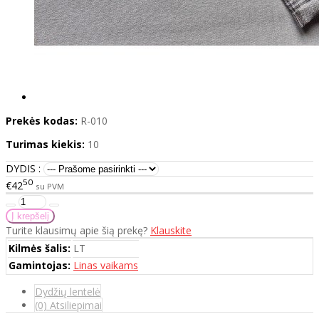
Prekės kodas:
R-010
Turimas kiekis:
10
DYDIS :
50
€42
su PVM
Turite klausimų apie šią prekę?
Klauskite
Kilmės šalis:
LT
Gamintojas:
Linas vaikams
Dydžių lentelė
(0) Atsiliepimai