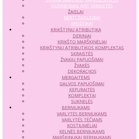
SIUVINĖJIMAS ANT SKRAISTĖS
ŽAISLAI
NERTI ŽAISLIUKAI
MIGDUKAI
KRIKŠTYNŲ ATRIBUTIKA
DERINIAI
KRIKŠTO MARŠKINĖLIAI
KRIKŠTYNŲ ATRIBUTIKOS KOMPLEKTAS
SKRAISTĖS
ŽVAKIŲ PAPUOŠIMAI
ŽVAKĖS
DEKORACIJOS
MERGAITĖMS
GALVOS PAPUOŠIMAI
KEPURAITĖS
KOMPLEKTAI
SUKNELĖS
BERNIUKAMS
VARLYTĖS BERNIUKAMS
VARLYTĖS TĖČIAMS
KOSTIUMĖLIAI
KELNĖS BERNIUKAMS
MARŠKINUKAI BERNIUKAMS