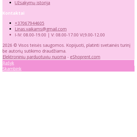
Užsakymų istorija
Kontaktai
+37067944605
Linas.vaikams@gmail.com
I-IV: 08.00-19.00 | V: 08.00-17.00 VI;9.00-12.00
2026 © Visos teisės saugomos. Kopijuoti, platinti svetainės turinį
be autorių sutikimo draudžiama.
Elektroninių parduotuvių nuoma
-
eShoprent.com
Rašyk
Skambink