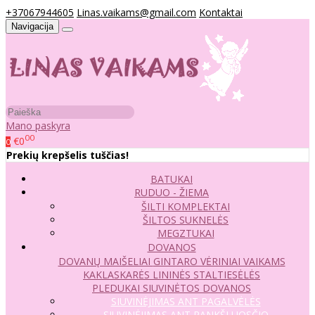
+37067944605
Linas.vaikams@gmail.com
Kontaktai
Navigacija
Mano paskyra
00
€0
0
Prekių krepšelis tuščias!
BATUKAI
RUDUO - ŽIEMA
ŠILTI KOMPLEKTAI
ŠILTOS SUKNELĖS
MEGZTUKAI
DOVANOS
DOVANŲ MAIŠELIAI
GINTARO VĖRINIAI VAIKAMS
KAKLASKARĖS
LININĖS STALTIESĖLĖS
PLEDUKAI
SIUVINĖTOS DOVANOS
SIUVINĖJIMAS ANT PAGALVĖLĖS
SIUVINĖJIMAS ANT RANKŠLUOSČIO