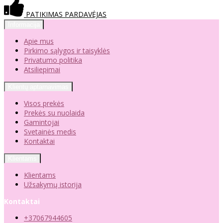
PATIKIMAS PARDAVĖJAS
Informacija
Apie mus
Pirkimo sąlygos ir taisyklės
Privatumo politika
Atsiliepimai
Klientų aptarnavimas
Visos prekės
Prekės su nuolaida
Gamintojai
Svetainės medis
Kontaktai
Klientams
Klientams
Užsakymų istorija
Kontaktai
+37067944605