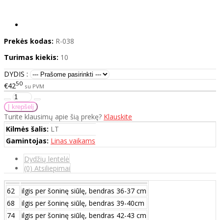
Prekės kodas:
R-038
Turimas kiekis:
10
DYDIS :
50
€42
su PVM
Turite klausimų apie šią prekę?
Klauskite
Kilmės šalis:
LT
Gamintojas:
Linas vaikams
Dydžių lentelė
(0) Atsiliepimai
62
ilgis per šoninę siūlę, bendras 36-37 cm
68
ilgis per šoninę siūlę, bendras 39-40cm
74
ilgis per šoninę siūlę, bendras 42-43 cm