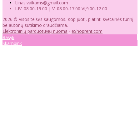
Linas.vaikams@gmail.com
I-IV: 08.00-19.00 | V: 08.00-17.00 VI;9.00-12.00
2026 © Visos teisės saugomos. Kopijuoti, platinti svetainės turinį
be autorių sutikimo draudžiama.
Elektroninių parduotuvių nuoma
-
eShoprent.com
Rašyk
Skambink