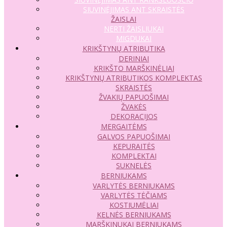
SIUVINĖJIMAS ANT SKRAISTĖS
ŽAISLAI
NERTI ŽAISLIUKAI
MIGDUKAI
KRIKŠTYNŲ ATRIBUTIKA
DERINIAI
KRIKŠTO MARŠKINĖLIAI
KRIKŠTYNŲ ATRIBUTIKOS KOMPLEKTAS
SKRAISTĖS
ŽVAKIŲ PAPUOŠIMAI
ŽVAKĖS
DEKORACIJOS
MERGAITĖMS
GALVOS PAPUOŠIMAI
KEPURAITĖS
KOMPLEKTAI
SUKNELĖS
BERNIUKAMS
VARLYTĖS BERNIUKAMS
VARLYTĖS TĖČIAMS
KOSTIUMĖLIAI
KELNĖS BERNIUKAMS
MARŠKINUKAI BERNIUKAMS