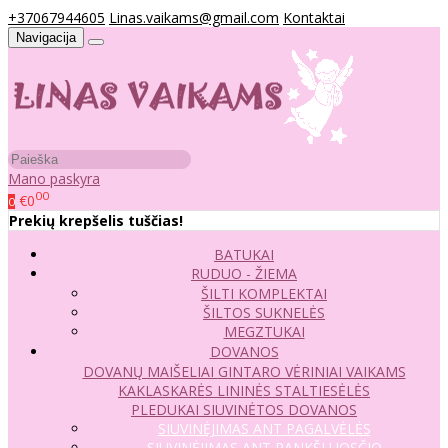
+37067944605
Linas.vaikams@gmail.com
Kontaktai
Navigacija
Mano paskyra
00
€0
0
Prekių krepšelis tuščias!
BATUKAI
RUDUO - ŽIEMA
ŠILTI KOMPLEKTAI
ŠILTOS SUKNELĖS
MEGZTUKAI
DOVANOS
DOVANŲ MAIŠELIAI
GINTARO VĖRINIAI VAIKAMS
KAKLASKARĖS
LININĖS STALTIESĖLĖS
PLEDUKAI
SIUVINĖTOS DOVANOS
SIUVINĖJIMAS ANT PAGALVĖLĖS
SIUVINĖJIMAS ANT RANKŠLUOSČIO