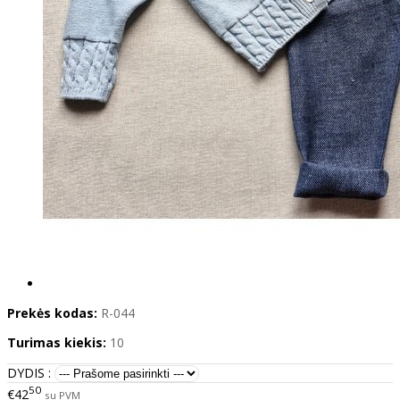
Prekės kodas:
R-044
Turimas kiekis:
10
DYDIS :
50
€42
su PVM