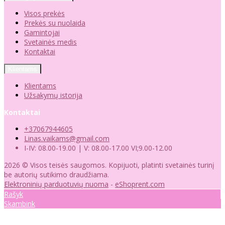
Visos prekės
Prekės su nuolaida
Gamintojai
Svetainės medis
Kontaktai
Klientams
Klientams
Užsakymų istorija
Kontaktai
+37067944605
Linas.vaikams@gmail.com
I-IV: 08.00-19.00 | V: 08.00-17.00 VI;9.00-12.00
2026 © Visos teisės saugomos. Kopijuoti, platinti svetainės turinį
be autorių sutikimo draudžiama.
Elektroninių parduotuvių nuoma
-
eShoprent.com
Rašyk
Skambink