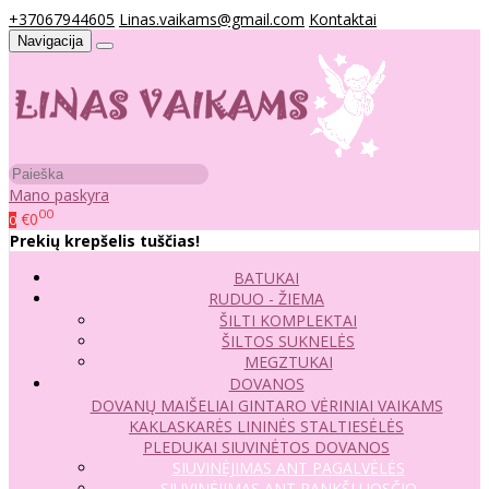
+37067944605
Linas.vaikams@gmail.com
Kontaktai
Navigacija
Mano paskyra
00
€0
0
Prekių krepšelis tuščias!
BATUKAI
RUDUO - ŽIEMA
ŠILTI KOMPLEKTAI
ŠILTOS SUKNELĖS
MEGZTUKAI
DOVANOS
DOVANŲ MAIŠELIAI
GINTARO VĖRINIAI VAIKAMS
KAKLASKARĖS
LININĖS STALTIESĖLĖS
PLEDUKAI
SIUVINĖTOS DOVANOS
SIUVINĖJIMAS ANT PAGALVĖLĖS
SIUVINĖJIMAS ANT RANKŠLUOSČIO