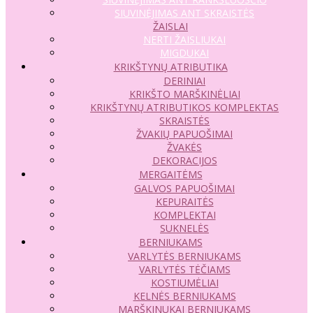
SIUVINĖJIMAS ANT SKRAISTĖS
ŽAISLAI
NERTI ŽAISLIUKAI
MIGDUKAI
KRIKŠTYNŲ ATRIBUTIKA
DERINIAI
KRIKŠTO MARŠKINĖLIAI
KRIKŠTYNŲ ATRIBUTIKOS KOMPLEKTAS
SKRAISTĖS
ŽVAKIŲ PAPUOŠIMAI
ŽVAKĖS
DEKORACIJOS
MERGAITĖMS
GALVOS PAPUOŠIMAI
KEPURAITĖS
KOMPLEKTAI
SUKNELĖS
BERNIUKAMS
VARLYTĖS BERNIUKAMS
VARLYTĖS TĖČIAMS
KOSTIUMĖLIAI
KELNĖS BERNIUKAMS
MARŠKINUKAI BERNIUKAMS