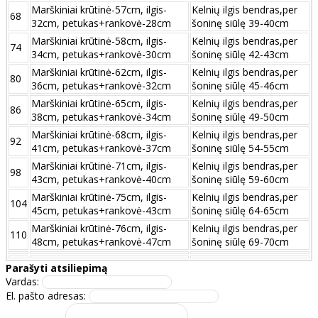
Marškiniai krūtinė-57cm, ilgis-
Kelnių ilgis bendras,per
68
32cm, petukas+rankovė-28cm
šoninę siūlę 39-40cm
Marškiniai krūtinė-58cm, ilgis-
Kelnių ilgis bendras,per
74
34cm, petukas+rankovė-30cm
šoninę siūlę 42-43cm
Marškiniai krūtinė-62cm, ilgis-
Kelnių ilgis bendras,per
80
36cm, petukas+rankovė-32cm
šoninę siūlę 45-46cm
Marškiniai krūtinė-65cm, ilgis-
Kelnių ilgis bendras,per
86
38cm, petukas+rankovė-34cm
šoninę siūlę 49-50cm
Marškiniai krūtinė-68cm, ilgis-
Kelnių ilgis bendras,per
92
41cm, petukas+rankovė-37cm
šoninę siūlę 54-55cm
Marškiniai krūtinė-71cm, ilgis-
Kelnių ilgis bendras,per
98
43cm, petukas+rankovė-40cm
šoninę siūlę 59-60cm
Marškiniai krūtinė-75cm, ilgis-
Kelnių ilgis bendras,per
104
45cm, petukas+rankovė-43cm
šoninę siūlę 64-65cm
Marškiniai krūtinė-76cm, ilgis-
Kelnių ilgis bendras,per
110
48cm, petukas+rankovė-47cm
šoninę siūlę 69-70cm
Parašyti atsiliepimą
Vardas:
El. pašto adresas: