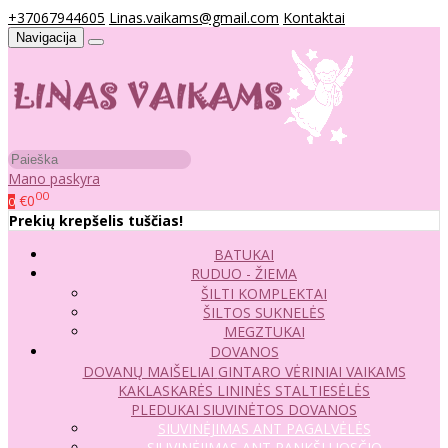
+37067944605
Linas.vaikams@gmail.com
Kontaktai
Navigacija
Mano paskyra
00
€0
0
Prekių krepšelis tuščias!
BATUKAI
RUDUO - ŽIEMA
ŠILTI KOMPLEKTAI
ŠILTOS SUKNELĖS
MEGZTUKAI
DOVANOS
DOVANŲ MAIŠELIAI
GINTARO VĖRINIAI VAIKAMS
KAKLASKARĖS
LININĖS STALTIESĖLĖS
PLEDUKAI
SIUVINĖTOS DOVANOS
SIUVINĖJIMAS ANT PAGALVĖLĖS
SIUVINĖJIMAS ANT RANKŠLUOSČIO