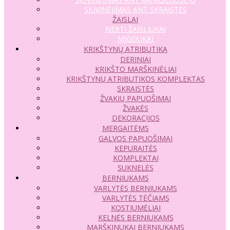
SIUVINĖJIMAS ANT SKRAISTĖS
ŽAISLAI
NERTI ŽAISLIUKAI
MIGDUKAI
KRIKŠTYNŲ ATRIBUTIKA
DERINIAI
KRIKŠTO MARŠKINĖLIAI
KRIKŠTYNŲ ATRIBUTIKOS KOMPLEKTAS
SKRAISTĖS
ŽVAKIŲ PAPUOŠIMAI
ŽVAKĖS
DEKORACIJOS
MERGAITĖMS
GALVOS PAPUOŠIMAI
KEPURAITĖS
KOMPLEKTAI
SUKNELĖS
BERNIUKAMS
VARLYTĖS BERNIUKAMS
VARLYTĖS TĖČIAMS
KOSTIUMĖLIAI
KELNĖS BERNIUKAMS
MARŠKINUKAI BERNIUKAMS