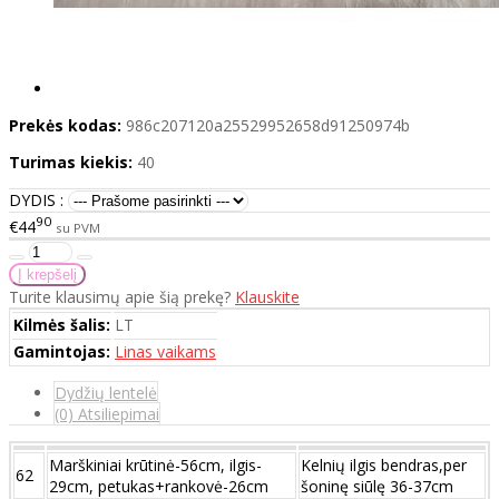
Prekės kodas:
986c207120a25529952658d91250974b
Turimas kiekis:
40
DYDIS :
90
€44
su PVM
Turite klausimų apie šią prekę?
Klauskite
Kilmės šalis:
LT
Gamintojas:
Linas vaikams
Dydžių lentelė
(0) Atsiliepimai
Marškiniai krūtinė-56cm, ilgis-
Kelnių ilgis bendras,per
62
29cm, petukas+rankovė-26cm
šoninę siūlę 36-37cm