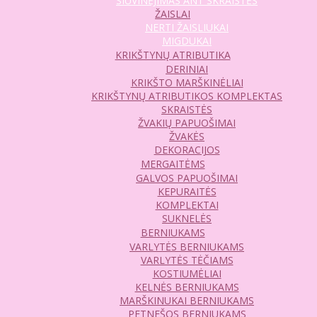
SIUVINĖJIMAS ANT SKRAISTĖS
ŽAISLAI
NERTI ŽAISLIUKAI
MIGDUKAI
KRIKŠTYNŲ ATRIBUTIKA
DERINIAI
KRIKŠTO MARŠKINĖLIAI
KRIKŠTYNŲ ATRIBUTIKOS KOMPLEKTAS
SKRAISTĖS
ŽVAKIŲ PAPUOŠIMAI
ŽVAKĖS
DEKORACIJOS
MERGAITĖMS
GALVOS PAPUOŠIMAI
KEPURAITĖS
KOMPLEKTAI
SUKNELĖS
BERNIUKAMS
VARLYTĖS BERNIUKAMS
VARLYTĖS TĖČIAMS
KOSTIUMĖLIAI
KELNĖS BERNIUKAMS
MARŠKINUKAI BERNIUKAMS
PETNEŠOS BERNIUKAMS