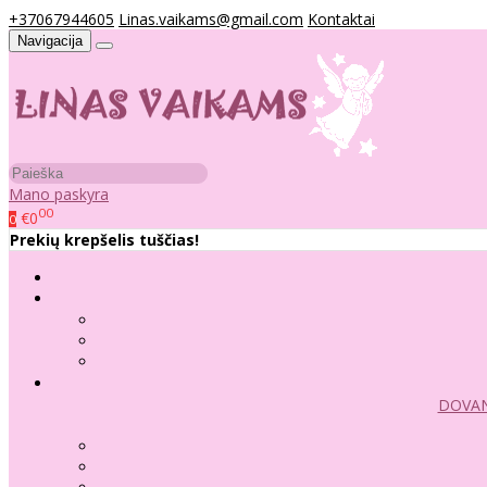
+37067944605
Linas.vaikams@gmail.com
Kontaktai
Navigacija
Mano paskyra
00
€0
0
Prekių krepšelis tuščias!
DOVAN