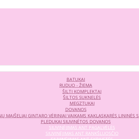
BATUKAI
RUDUO - ŽIEMA
ŠILTI KOMPLEKTAI
ŠILTOS SUKNELĖS
MEGZTUKAI
DOVANOS
Ų MAIŠELIAI
GINTARO VĖRINIAI VAIKAMS
KAKLASKARĖS
LININĖS 
PLEDUKAI
SIUVINĖTOS DOVANOS
SIUVINĖJIMAS ANT PAGALVĖLĖS
SIUVINĖJIMAS ANT RANKŠLUOSČIO