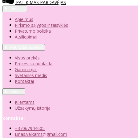
PATIKIMAS PARDAVĖJAS
Informacija
Apie mus
Pirkimo sąlygos ir taisyklės
Privatumo politika
Atsiliepimai
Klientų aptarnavimas
Visos prekės
Prekės su nuolaida
Gamintojai
Svetainės medis
Kontaktai
Klientams
Klientams
Užsakymų istorija
Kontaktai
+37067944605
Linas.vaikams@gmail.com