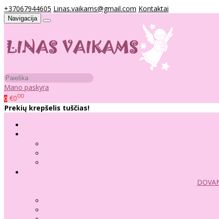
+37067944605
Linas.vaikams@gmail.com
Kontaktai
Navigacija
Mano paskyra
00
€0
0
Prekių krepšelis tuščias!
DOVAN