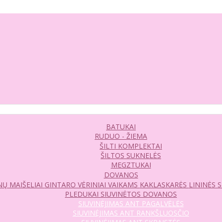
BATUKAI
RUDUO - ŽIEMA
ŠILTI KOMPLEKTAI
ŠILTOS SUKNELĖS
MEGZTUKAI
DOVANOS
Ų MAIŠELIAI
GINTARO VĖRINIAI VAIKAMS
KAKLASKARĖS
LININĖS 
PLEDUKAI
SIUVINĖTOS DOVANOS
SIUVINĖJIMAS ANT PAGALVĖLĖS
SIUVINĖJIMAS ANT RANKŠLUOSČIO