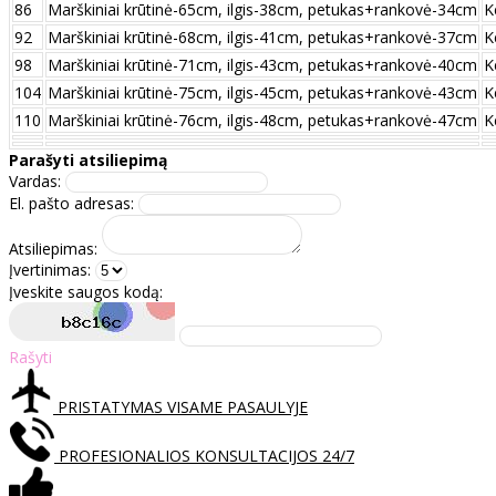
86
Marškiniai krūtinė-65cm, ilgis-38cm, petukas+rankovė-34cm
K
92
Marškiniai krūtinė-68cm, ilgis-41cm, petukas+rankovė-37cm
K
98
Marškiniai krūtinė-71cm, ilgis-43cm, petukas+rankovė-40cm
K
104
Marškiniai krūtinė-75cm, ilgis-45cm, petukas+rankovė-43cm
K
110
Marškiniai krūtinė-76cm, ilgis-48cm, petukas+rankovė-47cm
K
Parašyti atsiliepimą
Vardas:
El. pašto adresas:
Atsiliepimas:
Įvertinimas:
Įveskite saugos kodą:
Rašyti
PRISTATYMAS VISAME PASAULYJE
PROFESIONALIOS KONSULTACIJOS 24/7