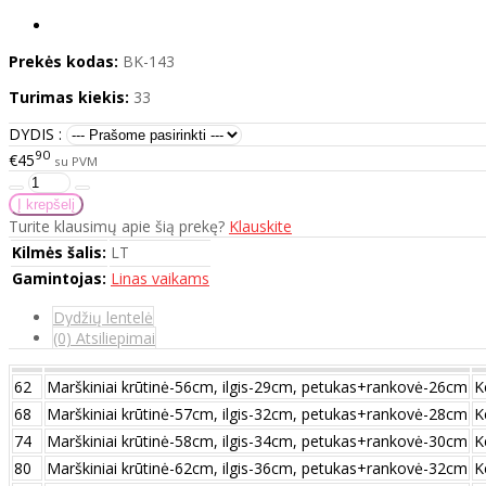
Prekės kodas:
BK-143
Turimas kiekis:
33
DYDIS :
90
€45
su PVM
Turite klausimų apie šią prekę?
Klauskite
Kilmės šalis:
LT
Gamintojas:
Linas vaikams
Dydžių lentelė
(0) Atsiliepimai
62
Marškiniai krūtinė-56cm, ilgis-29cm, petukas+rankovė-26cm
K
68
Marškiniai krūtinė-57cm, ilgis-32cm, petukas+rankovė-28cm
K
74
Marškiniai krūtinė-58cm, ilgis-34cm, petukas+rankovė-30cm
K
80
Marškiniai krūtinė-62cm, ilgis-36cm, petukas+rankovė-32cm
K