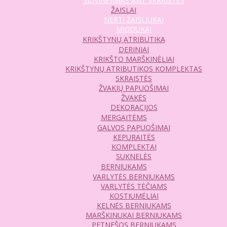
SIUVINĖJIMAS ANT SKRAISTĖS
ŽAISLAI
NERTI ŽAISLIUKAI
MIGDUKAI
KRIKŠTYNŲ ATRIBUTIKA
DERINIAI
KRIKŠTO MARŠKINĖLIAI
KRIKŠTYNŲ ATRIBUTIKOS KOMPLEKTAS
SKRAISTĖS
ŽVAKIŲ PAPUOŠIMAI
ŽVAKĖS
DEKORACIJOS
MERGAITĖMS
GALVOS PAPUOŠIMAI
KEPURAITĖS
KOMPLEKTAI
SUKNELĖS
BERNIUKAMS
VARLYTĖS BERNIUKAMS
VARLYTĖS TĖČIAMS
KOSTIUMĖLIAI
KELNĖS BERNIUKAMS
MARŠKINUKAI BERNIUKAMS
PETNEŠOS BERNIUKAMS