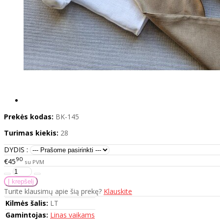
Prekės kodas:
BK-145
Turimas kiekis:
28
DYDIS :
90
€45
su PVM
Turite klausimų apie šią prekę?
Klauskite
Kilmės šalis:
LT
Gamintojas:
Linas vaikams