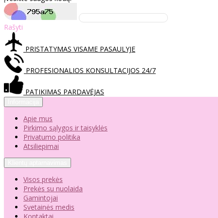
Rašyti
PRISTATYMAS VISAME PASAULYJE
PROFESIONALIOS KONSULTACIJOS 24/7
PATIKIMAS PARDAVĖJAS
Informacija
Apie mus
Pirkimo sąlygos ir taisyklės
Privatumo politika
Atsiliepimai
Klientų aptarnavimas
Visos prekės
Prekės su nuolaida
Gamintojai
Svetainės medis
Kontaktai