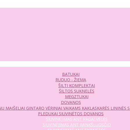
BATUKAI
RUDUO - ŽIEMA
ŠILTI KOMPLEKTAI
ŠILTOS SUKNELĖS
MEGZTUKAI
DOVANOS
Ų MAIŠELIAI
GINTARO VĖRINIAI VAIKAMS
KAKLASKARĖS
LININĖS 
PLEDUKAI
SIUVINĖTOS DOVANOS
SIUVINĖJIMAS ANT PAGALVĖLĖS
SIUVINĖJIMAS ANT RANKŠLUOSČIO