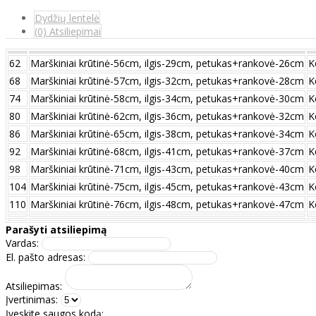
Dydžių lentelė
(0) Atsiliepimai
62
Marškiniai krūtinė-56cm, ilgis-29cm, petukas+rankovė-26cm
K
68
Marškiniai krūtinė-57cm, ilgis-32cm, petukas+rankovė-28cm
K
74
Marškiniai krūtinė-58cm, ilgis-34cm, petukas+rankovė-30cm
K
80
Marškiniai krūtinė-62cm, ilgis-36cm, petukas+rankovė-32cm
K
86
Marškiniai krūtinė-65cm, ilgis-38cm, petukas+rankovė-34cm
K
92
Marškiniai krūtinė-68cm, ilgis-41cm, petukas+rankovė-37cm
K
98
Marškiniai krūtinė-71cm, ilgis-43cm, petukas+rankovė-40cm
K
104
Marškiniai krūtinė-75cm, ilgis-45cm, petukas+rankovė-43cm
K
110
Marškiniai krūtinė-76cm, ilgis-48cm, petukas+rankovė-47cm
K
Parašyti atsiliepimą
Vardas:
El. pašto adresas:
Atsiliepimas:
Įvertinimas:
Įveskite saugos kodą: