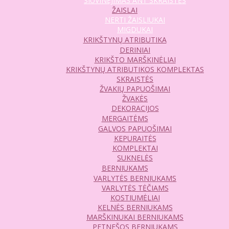
SIUVINĖJIMAS ANT SKRAISTĖS
ŽAISLAI
NERTI ŽAISLIUKAI
MIGDUKAI
KRIKŠTYNŲ ATRIBUTIKA
DERINIAI
KRIKŠTO MARŠKINĖLIAI
KRIKŠTYNŲ ATRIBUTIKOS KOMPLEKTAS
SKRAISTĖS
ŽVAKIŲ PAPUOŠIMAI
ŽVAKĖS
DEKORACIJOS
MERGAITĖMS
GALVOS PAPUOŠIMAI
KEPURAITĖS
KOMPLEKTAI
SUKNELĖS
BERNIUKAMS
VARLYTĖS BERNIUKAMS
VARLYTĖS TĖČIAMS
KOSTIUMĖLIAI
KELNĖS BERNIUKAMS
MARŠKINUKAI BERNIUKAMS
PETNEŠOS BERNIUKAMS