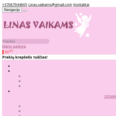
+37067944605
Linas.vaikams@gmail.com
Kontaktai
Navigacija
Mano paskyra
00
€0
0
Prekių krepšelis tuščias!
DOVAN