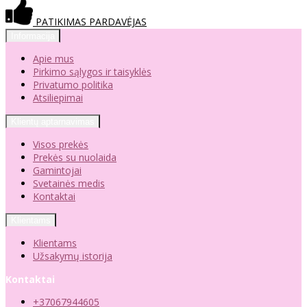
PATIKIMAS PARDAVĖJAS
Informacija
Apie mus
Pirkimo sąlygos ir taisyklės
Privatumo politika
Atsiliepimai
Klientų aptarnavimas
Visos prekės
Prekės su nuolaida
Gamintojai
Svetainės medis
Kontaktai
Klientams
Klientams
Užsakymų istorija
Kontaktai
+37067944605