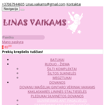
+37067944605
Linas.vaikams@gmail.com
Kontaktai
Navigacija
Mano paskyra
00
€0
0
Prekių krepšelis tuščias!
BATUKAI
RUDUO - ŽIEMA
ŠILTI KOMPLEKTAI
ŠILTOS SUKNELĖS
MEGZTUKAI
DOVANOS
DOVANŲ MAIŠELIAI
GINTARO VĖRINIAI VAIKAMS
KAKLASKARĖS
LININĖS STALTIESĖLĖS
PLEDUKAI
SIUVINĖTOS DOVANOS
SIUVINĖJIMAS ANT PAGALVĖLĖS
SIUVINĖJIMAS ANT RANKŠLUOSČIO