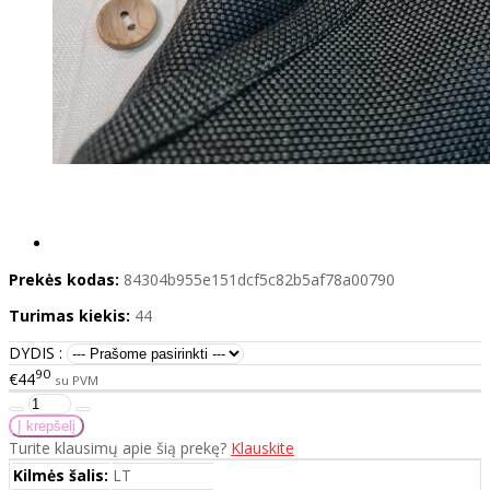
Prekės kodas:
84304b955e151dcf5c82b5af78a00790
Turimas kiekis:
44
DYDIS :
90
€44
su PVM
Turite klausimų apie šią prekę?
Klauskite
Kilmės šalis:
LT