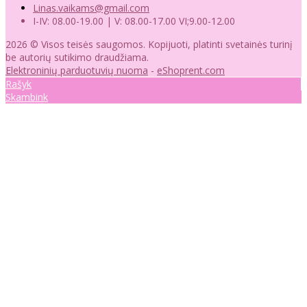
Linas.vaikams@gmail.com
I-IV: 08.00-19.00 | V: 08.00-17.00 VI;9.00-12.00
2026 © Visos teisės saugomos. Kopijuoti, platinti svetainės turinį
be autorių sutikimo draudžiama.
Elektroninių parduotuvių nuoma
-
eShoprent.com
Rašyk
Skambink