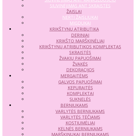
SIUVINĖJIMAS ANT SKRAISTĖS
ŽAISLAI
NERTI ŽAISLIUKAI
MIGDUKAI
KRIKŠTYNŲ ATRIBUTIKA
DERINIAI
KRIKŠTO MARŠKINĖLIAI
KRIKŠTYNŲ ATRIBUTIKOS KOMPLEKTAS
SKRAISTĖS
ŽVAKIŲ PAPUOŠIMAI
ŽVAKĖS
DEKORACIJOS
MERGAITĖMS
GALVOS PAPUOŠIMAI
KEPURAITĖS
KOMPLEKTAI
SUKNELĖS
BERNIUKAMS
VARLYTĖS BERNIUKAMS
VARLYTĖS TĖČIAMS
KOSTIUMĖLIAI
KELNĖS BERNIUKAMS
MARŠKINUKAI BERNIUKAMS