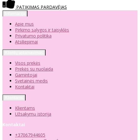
PATIKIMAS PARDAVĖJAS
Informacija
Apie mus
Pirkimo sąlygos ir taisyklės
Privatumo politika
Atsiliepimai
Klientų aptarnavimas
Visos prekės
Prekės su nuolaida
Gamintojai
Svetainės medis
Kontaktai
Klientams
Klientams
Užsakymų istorija
Kontaktai
+37067944605