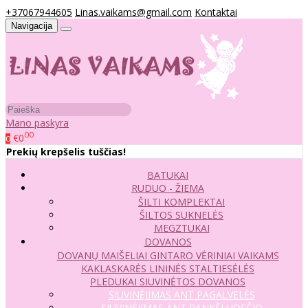
+37067944605
Linas.vaikams@gmail.com
Kontaktai
Navigacija
Mano paskyra
00
€0
0
Prekių krepšelis tuščias!
BATUKAI
RUDUO - ŽIEMA
ŠILTI KOMPLEKTAI
ŠILTOS SUKNELĖS
MEGZTUKAI
DOVANOS
DOVANŲ MAIŠELIAI
GINTARO VĖRINIAI VAIKAMS
KAKLASKARĖS
LININĖS STALTIESĖLĖS
PLEDUKAI
SIUVINĖTOS DOVANOS
SIUVINĖJIMAS ANT PAGALVĖLĖS
SIUVINĖJIMAS ANT RANKŠLUOSČIO