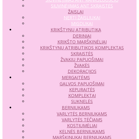
SIUVINĖJIMAS ANT SKRAISTĖS
ŽAISLAI
NERTI ŽAISLIUKAI
MIGDUKAI
KRIKŠTYNŲ ATRIBUTIKA
DERINIAI
KRIKŠTO MARŠKINĖLIAI
KRIKŠTYNŲ ATRIBUTIKOS KOMPLEKTAS
SKRAISTĖS
ŽVAKIŲ PAPUOŠIMAI
ŽVAKĖS
DEKORACIJOS
MERGAITĖMS
GALVOS PAPUOŠIMAI
KEPURAITĖS
KOMPLEKTAI
SUKNELĖS
BERNIUKAMS
VARLYTĖS BERNIUKAMS
VARLYTĖS TĖČIAMS
KOSTIUMĖLIAI
KELNĖS BERNIUKAMS
MARŠKINUKAI BERNIUKAMS