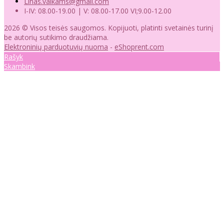
Linas.vaikams@gmail.com
I-IV: 08.00-19.00 | V: 08.00-17.00 VI;9.00-12.00
2026 © Visos teisės saugomos. Kopijuoti, platinti svetainės turinį
be autorių sutikimo draudžiama.
Elektroninių parduotuvių nuoma
-
eShoprent.com
Rašyk
Skambink