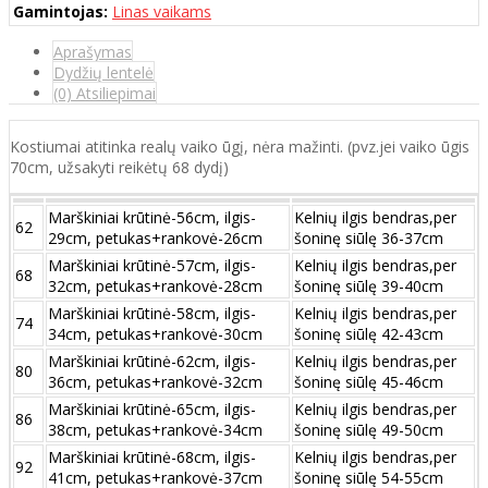
Gamintojas:
Linas vaikams
Aprašymas
Dydžių lentelė
(0) Atsiliepimai
Kostiumai atitinka realų vaiko ūgį, nėra mažinti. (pvz.jei vaiko ūgis
70cm, užsakyti reikėtų 68 dydį)
Marškiniai krūtinė-56cm, ilgis-
Kelnių ilgis bendras,per
62
29cm, petukas+rankovė-26cm
šoninę siūlę 36-37cm
Marškiniai krūtinė-57cm, ilgis-
Kelnių ilgis bendras,per
68
32cm, petukas+rankovė-28cm
šoninę siūlę 39-40cm
Marškiniai krūtinė-58cm, ilgis-
Kelnių ilgis bendras,per
74
34cm, petukas+rankovė-30cm
šoninę siūlę 42-43cm
Marškiniai krūtinė-62cm, ilgis-
Kelnių ilgis bendras,per
80
36cm, petukas+rankovė-32cm
šoninę siūlę 45-46cm
Marškiniai krūtinė-65cm, ilgis-
Kelnių ilgis bendras,per
86
38cm, petukas+rankovė-34cm
šoninę siūlę 49-50cm
Marškiniai krūtinė-68cm, ilgis-
Kelnių ilgis bendras,per
92
41cm, petukas+rankovė-37cm
šoninę siūlę 54-55cm