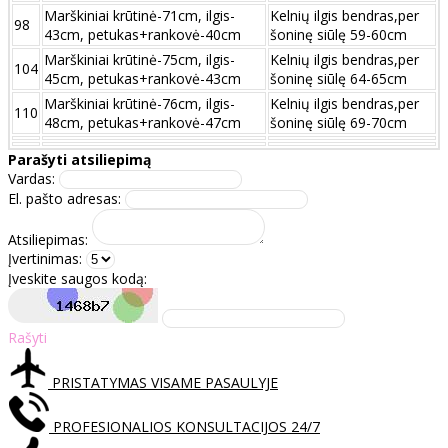
Marškiniai krūtinė-71cm, ilgis-
Kelnių ilgis bendras,per
98
43cm, petukas+rankovė-40cm
šoninę siūlę 59-60cm
Marškiniai krūtinė-75cm, ilgis-
Kelnių ilgis bendras,per
104
45cm, petukas+rankovė-43cm
šoninę siūlę 64-65cm
Marškiniai krūtinė-76cm, ilgis-
Kelnių ilgis bendras,per
110
48cm, petukas+rankovė-47cm
šoninę siūlę 69-70cm
Parašyti atsiliepimą
Vardas:
El. pašto adresas:
Atsiliepimas:
Įvertinimas:
Įveskite saugos kodą:
Rašyti
PRISTATYMAS VISAME PASAULYJE
PROFESIONALIOS KONSULTACIJOS 24/7