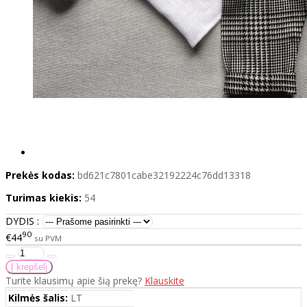
Prekės kodas:
bd621c7801cabe32192224c76dd13318
Turimas kiekis:
54
DYDIS :
90
€44
su PVM
Turite klausimų apie šią prekę?
Klauskite
Kilmės šalis:
LT