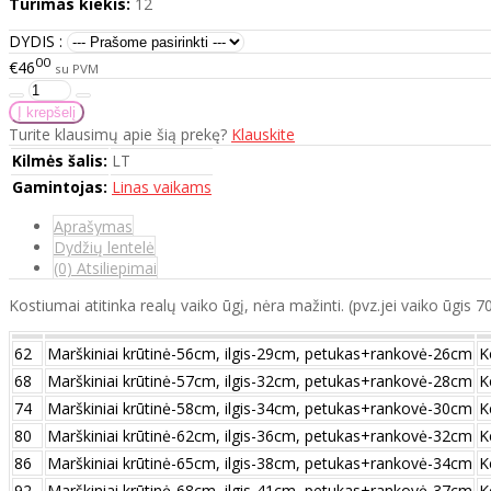
Turimas kiekis:
12
DYDIS :
00
€46
su PVM
Turite klausimų apie šią prekę?
Klauskite
Kilmės šalis:
LT
Gamintojas:
Linas vaikams
Aprašymas
Dydžių lentelė
(0) Atsiliepimai
Kostiumai atitinka realų vaiko ūgį, nėra mažinti. (pvz.jei vaiko ūgis 
62
Marškiniai krūtinė-56cm, ilgis-29cm, petukas+rankovė-26cm
K
68
Marškiniai krūtinė-57cm, ilgis-32cm, petukas+rankovė-28cm
K
74
Marškiniai krūtinė-58cm, ilgis-34cm, petukas+rankovė-30cm
K
80
Marškiniai krūtinė-62cm, ilgis-36cm, petukas+rankovė-32cm
K
86
Marškiniai krūtinė-65cm, ilgis-38cm, petukas+rankovė-34cm
K
92
Marškiniai krūtinė-68cm, ilgis-41cm, petukas+rankovė-37cm
K