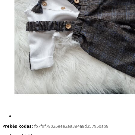
Prekės kodas:
fb7f9f78026eee2ea384a8d357950ab8