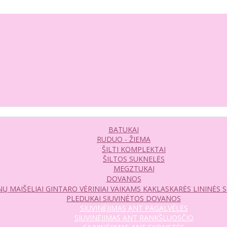
BATUKAI
RUDUO - ŽIEMA
ŠILTI KOMPLEKTAI
ŠILTOS SUKNELĖS
MEGZTUKAI
DOVANOS
Ų MAIŠELIAI
GINTARO VĖRINIAI VAIKAMS
KAKLASKARĖS
LININĖS 
PLEDUKAI
SIUVINĖTOS DOVANOS
SIUVINĖJIMAS ANT PAGALVĖLĖS
SIUVINĖJIMAS ANT RANKŠLUOSČIO