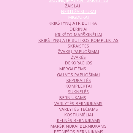
SIUVINĖJIMAS ANT SKRAISTĖS
ŽAISLAI
NERTI ŽAISLIUKAI
MIGDUKAI
KRIKŠTYNŲ ATRIBUTIKA
DERINIAI
KRIKŠTO MARŠKINĖLIAI
KRIKŠTYNŲ ATRIBUTIKOS KOMPLEKTAS
SKRAISTĖS
ŽVAKIŲ PAPUOŠIMAI
ŽVAKĖS
DEKORACIJOS
MERGAITĖMS
GALVOS PAPUOŠIMAI
KEPURAITĖS
KOMPLEKTAI
SUKNELĖS
BERNIUKAMS
VARLYTĖS BERNIUKAMS
VARLYTĖS TĖČIAMS
KOSTIUMĖLIAI
KELNĖS BERNIUKAMS
MARŠKINUKAI BERNIUKAMS
PETNEŠOS BERNIUKAMS