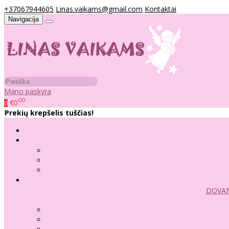
+37067944605
Linas.vaikams@gmail.com
Kontaktai
Navigacija
Mano paskyra
00
€0
0
Prekių krepšelis tuščias!
DOVAN