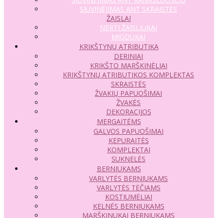
SIUVINĖJIMAS ANT SKRAISTĖS
ŽAISLAI
NERTI ŽAISLIUKAI
MIGDUKAI
KRIKŠTYNŲ ATRIBUTIKA
DERINIAI
KRIKŠTO MARŠKINĖLIAI
KRIKŠTYNŲ ATRIBUTIKOS KOMPLEKTAS
SKRAISTĖS
ŽVAKIŲ PAPUOŠIMAI
ŽVAKĖS
DEKORACIJOS
MERGAITĖMS
GALVOS PAPUOŠIMAI
KEPURAITĖS
KOMPLEKTAI
SUKNELĖS
BERNIUKAMS
VARLYTĖS BERNIUKAMS
VARLYTĖS TĖČIAMS
KOSTIUMĖLIAI
KELNĖS BERNIUKAMS
MARŠKINUKAI BERNIUKAMS