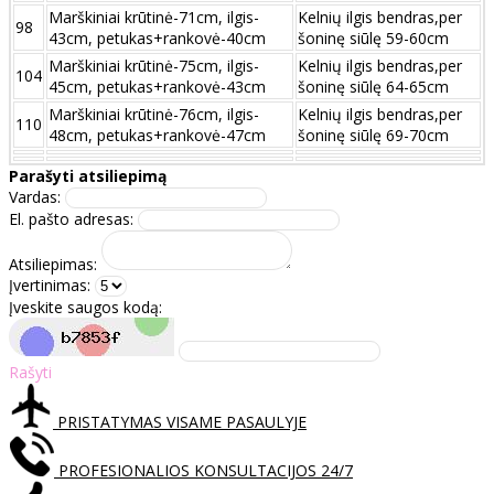
Marškiniai krūtinė-71cm, ilgis-
Kelnių ilgis bendras,per
98
43cm, petukas+rankovė-40cm
šoninę siūlę 59-60cm
Marškiniai krūtinė-75cm, ilgis-
Kelnių ilgis bendras,per
104
45cm, petukas+rankovė-43cm
šoninę siūlę 64-65cm
Marškiniai krūtinė-76cm, ilgis-
Kelnių ilgis bendras,per
110
48cm, petukas+rankovė-47cm
šoninę siūlę 69-70cm
Parašyti atsiliepimą
Vardas:
El. pašto adresas:
Atsiliepimas:
Įvertinimas:
Įveskite saugos kodą:
Rašyti
PRISTATYMAS VISAME PASAULYJE
PROFESIONALIOS KONSULTACIJOS 24/7