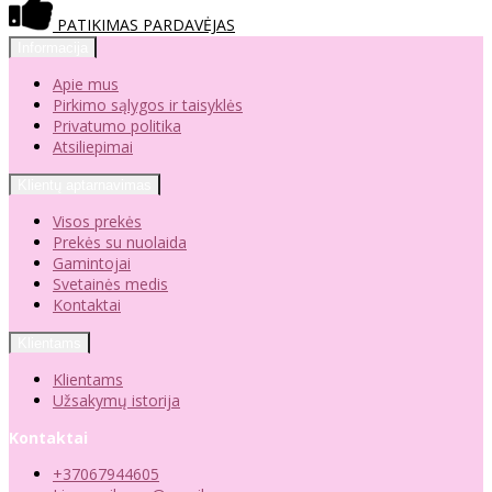
PATIKIMAS PARDAVĖJAS
Informacija
Apie mus
Pirkimo sąlygos ir taisyklės
Privatumo politika
Atsiliepimai
Klientų aptarnavimas
Visos prekės
Prekės su nuolaida
Gamintojai
Svetainės medis
Kontaktai
Klientams
Klientams
Užsakymų istorija
Kontaktai
+37067944605