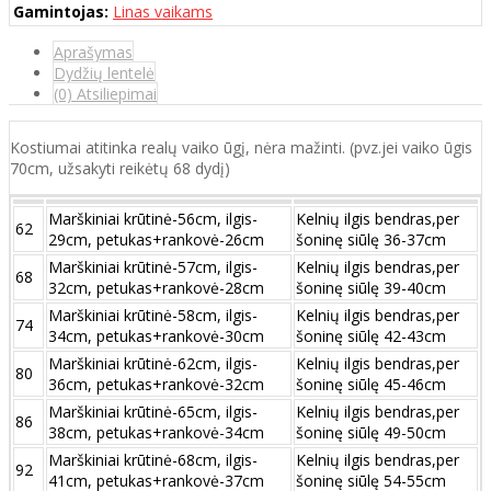
Gamintojas:
Linas vaikams
Aprašymas
Dydžių lentelė
(0) Atsiliepimai
Kostiumai atitinka realų vaiko ūgį, nėra mažinti. (pvz.jei vaiko ūgis
70cm, užsakyti reikėtų 68 dydį)
Marškiniai krūtinė-56cm, ilgis-
Kelnių ilgis bendras,per
62
29cm, petukas+rankovė-26cm
šoninę siūlę 36-37cm
Marškiniai krūtinė-57cm, ilgis-
Kelnių ilgis bendras,per
68
32cm, petukas+rankovė-28cm
šoninę siūlę 39-40cm
Marškiniai krūtinė-58cm, ilgis-
Kelnių ilgis bendras,per
74
34cm, petukas+rankovė-30cm
šoninę siūlę 42-43cm
Marškiniai krūtinė-62cm, ilgis-
Kelnių ilgis bendras,per
80
36cm, petukas+rankovė-32cm
šoninę siūlę 45-46cm
Marškiniai krūtinė-65cm, ilgis-
Kelnių ilgis bendras,per
86
38cm, petukas+rankovė-34cm
šoninę siūlę 49-50cm
Marškiniai krūtinė-68cm, ilgis-
Kelnių ilgis bendras,per
92
41cm, petukas+rankovė-37cm
šoninę siūlę 54-55cm