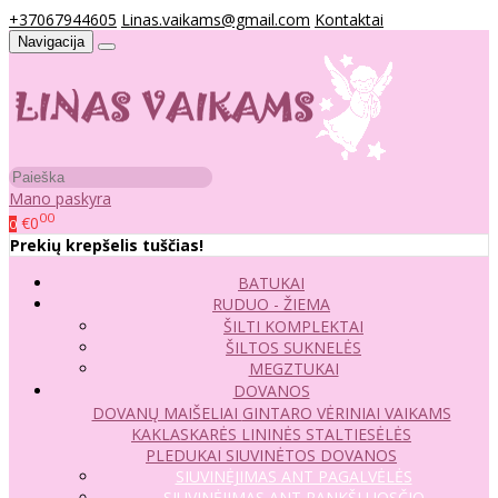
+37067944605
Linas.vaikams@gmail.com
Kontaktai
Navigacija
Mano paskyra
00
€0
0
Prekių krepšelis tuščias!
BATUKAI
RUDUO - ŽIEMA
ŠILTI KOMPLEKTAI
ŠILTOS SUKNELĖS
MEGZTUKAI
DOVANOS
DOVANŲ MAIŠELIAI
GINTARO VĖRINIAI VAIKAMS
KAKLASKARĖS
LININĖS STALTIESĖLĖS
PLEDUKAI
SIUVINĖTOS DOVANOS
SIUVINĖJIMAS ANT PAGALVĖLĖS
SIUVINĖJIMAS ANT RANKŠLUOSČIO