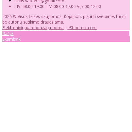
Linas.vaikams@gmail.com
I-IV: 08.00-19.00 | V: 08.00-17.00 VI;9.00-12.00
2026 © Visos teisės saugomos. Kopijuoti, platinti svetainės turinį
be autorių sutikimo draudžiama.
Elektroninių parduotuvių nuoma
-
eShoprent.com
Rašyk
Skambink