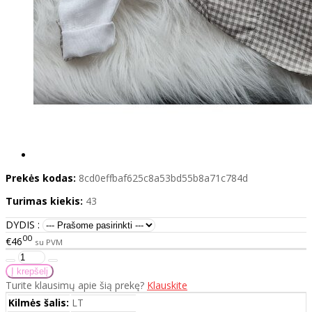
Prekės kodas:
8cd0effbaf625c8a53bd55b8a71c784d
Turimas kiekis:
43
DYDIS :
00
€46
su PVM
Turite klausimų apie šią prekę?
Klauskite
Kilmės šalis:
LT