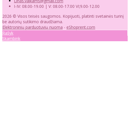
Linas.vaikams@gmail.com
I-IV: 08.00-19.00 | V: 08.00-17.00 VI;9.00-12.00
2026 © Visos teisės saugomos. Kopijuoti, platinti svetainės turinį
be autorių sutikimo draudžiama.
Elektroninių parduotuvių nuoma
-
eShoprent.com
Rašyk
Skambink