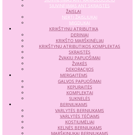
SIUVINĖJIMAS ANT SKRAISTĖS
ŽAISLAI
NERTI ŽAISLIUKAI
MIGDUKAI
KRIKŠTYNŲ ATRIBUTIKA
DERINIAI
KRIKŠTO MARŠKINĖLIAI
KRIKŠTYNŲ ATRIBUTIKOS KOMPLEKTAS
SKRAISTĖS
ŽVAKIŲ PAPUOŠIMAI
ŽVAKĖS
DEKORACIJOS
MERGAITĖMS
GALVOS PAPUOŠIMAI
KEPURAITĖS
KOMPLEKTAI
SUKNELĖS
BERNIUKAMS
VARLYTĖS BERNIUKAMS
VARLYTĖS TĖČIAMS
KOSTIUMĖLIAI
KELNĖS BERNIUKAMS
MARŠKINUKAI BERNIUKAMS