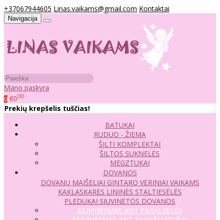
+37067944605
Linas.vaikams@gmail.com
Kontaktai
Navigacija
Mano paskyra
00
€0
0
Prekių krepšelis tuščias!
BATUKAI
RUDUO - ŽIEMA
ŠILTI KOMPLEKTAI
ŠILTOS SUKNELĖS
MEGZTUKAI
DOVANOS
DOVANŲ MAIŠELIAI
GINTARO VĖRINIAI VAIKAMS
KAKLASKARĖS
LININĖS STALTIESĖLĖS
PLEDUKAI
SIUVINĖTOS DOVANOS
SIUVINĖJIMAS ANT PAGALVĖLĖS
SIUVINĖJIMAS ANT RANKŠLUOSČIO