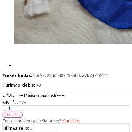
Prekės kodas:
bbc9ac234d0489798ab0da7b74788461
Turimas kiekis:
43
DYDIS :
00
€46
su PVM
Turite klausimų apie šią prekę?
Klauskite
Kilmės šalis:
LT