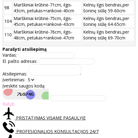
Marškiniai krūtinė-71cm, ilgis-
Kelnių ilgis bendras,per
98
43cm, petukas+rankovė-40cm
šoninę siūlę 59-60cm
Marškiniai krūtinė-75cm, ilgis-
Kelnių ilgis bendras,per
104
45cm, petukas+rankovė-43cm
šoninę siūlę 64-65cm
Marškiniai krūtinė-76cm, ilgis-
Kelnių ilgis bendras,per
110
48cm, petukas+rankovė-47cm
šoninę siūlę 69-70cm
Parašyti atsiliepimą
Vardas:
El. pašto adresas:
Atsiliepimas:
Įvertinimas:
Įveskite saugos kodą:
Rašyti
PRISTATYMAS VISAME PASAULYJE
PROFESIONALIOS KONSULTACIJOS 24/7