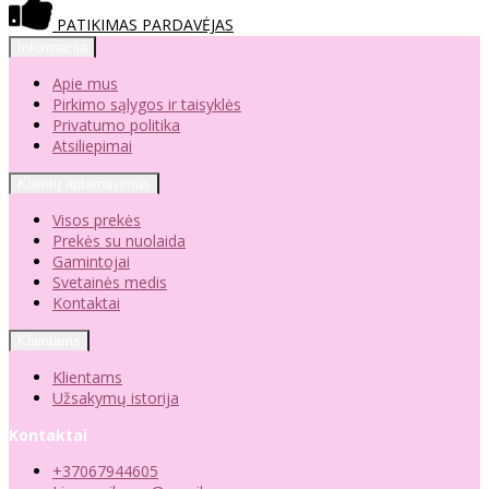
PATIKIMAS PARDAVĖJAS
Informacija
Apie mus
Pirkimo sąlygos ir taisyklės
Privatumo politika
Atsiliepimai
Klientų aptarnavimas
Visos prekės
Prekės su nuolaida
Gamintojai
Svetainės medis
Kontaktai
Klientams
Klientams
Užsakymų istorija
Kontaktai
+37067944605