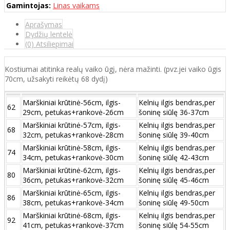
Gamintojas:
Linas vaikams
Aprašymas
Dydžių lentelė
(0) Atsiliepimai
Kostiumai atitinka realų vaiko ūgį, nėra mažinti. (pvz.jei vaiko ūgis
70cm, užsakyti reikėtų 68 dydį)
Marškiniai krūtinė-56cm, ilgis-
Kelnių ilgis bendras,per
62
29cm, petukas+rankovė-26cm
šoninę siūlę 36-37cm
Marškiniai krūtinė-57cm, ilgis-
Kelnių ilgis bendras,per
68
32cm, petukas+rankovė-28cm
šoninę siūlę 39-40cm
Marškiniai krūtinė-58cm, ilgis-
Kelnių ilgis bendras,per
74
34cm, petukas+rankovė-30cm
šoninę siūlę 42-43cm
Marškiniai krūtinė-62cm, ilgis-
Kelnių ilgis bendras,per
80
36cm, petukas+rankovė-32cm
šoninę siūlę 45-46cm
Marškiniai krūtinė-65cm, ilgis-
Kelnių ilgis bendras,per
86
38cm, petukas+rankovė-34cm
šoninę siūlę 49-50cm
Marškiniai krūtinė-68cm, ilgis-
Kelnių ilgis bendras,per
92
41cm, petukas+rankovė-37cm
šoninę siūlę 54-55cm