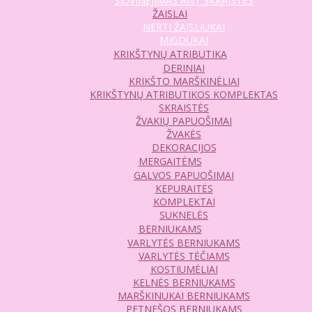
SIUVINĖJIMAS ANT SKRAISTĖS
ŽAISLAI
NERTI ŽAISLIUKAI
MIGDUKAI
KRIKŠTYNŲ ATRIBUTIKA
DERINIAI
KRIKŠTO MARŠKINĖLIAI
KRIKŠTYNŲ ATRIBUTIKOS KOMPLEKTAS
SKRAISTĖS
ŽVAKIŲ PAPUOŠIMAI
ŽVAKĖS
DEKORACIJOS
MERGAITĖMS
GALVOS PAPUOŠIMAI
KEPURAITĖS
KOMPLEKTAI
SUKNELĖS
BERNIUKAMS
VARLYTĖS BERNIUKAMS
VARLYTĖS TĖČIAMS
KOSTIUMĖLIAI
KELNĖS BERNIUKAMS
MARŠKINUKAI BERNIUKAMS
PETNEŠOS BERNIUKAMS