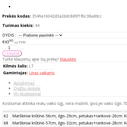
Prekės kodas:
3549a16042d3a26dc8d9f1fbc38addcc
Turimas kiekis:
44
DYDIS :
90
€43
su PVM
Turite klausimų apie šią prekę?
Klauskite
Kilmės šalis:
LT
Gamintojas:
Linas vaikams
Aprašymas
Dydžių lentelė
(0) Atsiliepimai
Kostiumai atitinka realų vaiko ūgį, nėra mažinti. (pvz.jei vaiko ūgis 
62
Marškiniai krūtinė-56cm, ilgis-29cm, petukas+rankovė-26cm
K
68
Marškiniai krūtinė-57cm, ilgis-32cm, petukas+rankovė-28cm
K