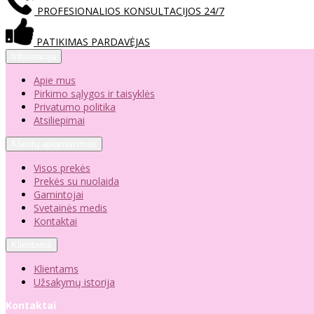
PROFESIONALIOS KONSULTACIJOS 24/7
PATIKIMAS PARDAVĖJAS
Informacija
Apie mus
Pirkimo sąlygos ir taisyklės
Privatumo politika
Atsiliepimai
Klientų aptarnavimas
Visos prekės
Prekės su nuolaida
Gamintojai
Svetainės medis
Kontaktai
Klientams
Klientams
Užsakymų istorija
Kontaktai