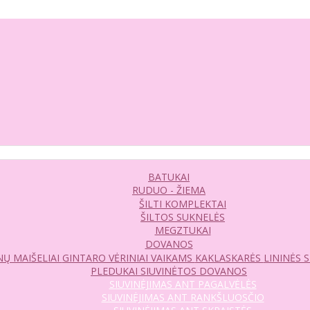
BATUKAI
RUDUO - ŽIEMA
ŠILTI KOMPLEKTAI
ŠILTOS SUKNELĖS
MEGZTUKAI
DOVANOS
Ų MAIŠELIAI
GINTARO VĖRINIAI VAIKAMS
KAKLASKARĖS
LININĖS 
PLEDUKAI
SIUVINĖTOS DOVANOS
SIUVINĖJIMAS ANT PAGALVĖLĖS
SIUVINĖJIMAS ANT RANKŠLUOSČIO