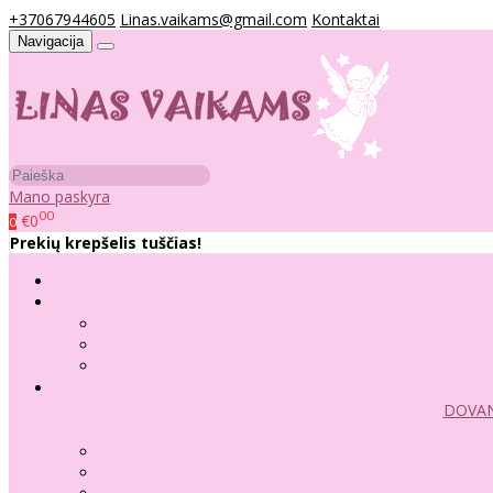
+37067944605
Linas.vaikams@gmail.com
Kontaktai
Navigacija
Mano paskyra
00
€0
0
Prekių krepšelis tuščias!
DOVAN