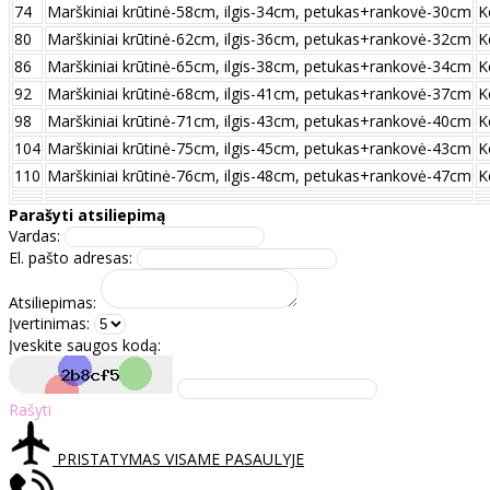
74
Marškiniai krūtinė-58cm, ilgis-34cm, petukas+rankovė-30cm
K
80
Marškiniai krūtinė-62cm, ilgis-36cm, petukas+rankovė-32cm
K
86
Marškiniai krūtinė-65cm, ilgis-38cm, petukas+rankovė-34cm
K
92
Marškiniai krūtinė-68cm, ilgis-41cm, petukas+rankovė-37cm
K
98
Marškiniai krūtinė-71cm, ilgis-43cm, petukas+rankovė-40cm
K
104
Marškiniai krūtinė-75cm, ilgis-45cm, petukas+rankovė-43cm
K
110
Marškiniai krūtinė-76cm, ilgis-48cm, petukas+rankovė-47cm
K
Parašyti atsiliepimą
Vardas:
El. pašto adresas:
Atsiliepimas:
Įvertinimas:
Įveskite saugos kodą:
Rašyti
PRISTATYMAS VISAME PASAULYJE