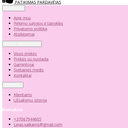
PATIKIMAS PARDAVĖJAS
Informacija
Apie mus
Pirkimo sąlygos ir taisyklės
Privatumo politika
Atsiliepimai
Klientų aptarnavimas
Visos prekės
Prekės su nuolaida
Gamintojai
Svetainės medis
Kontaktai
Klientams
Klientams
Užsakymų istorija
Kontaktai
+37067944605
Linas.vaikams@gmail.com