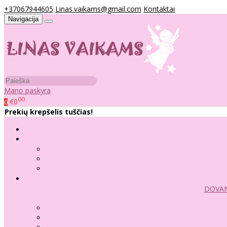
+37067944605
Linas.vaikams@gmail.com
Kontaktai
Navigacija
Mano paskyra
00
€0
0
Prekių krepšelis tuščias!
DOVAN