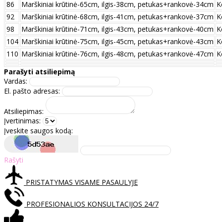
86
Marškiniai krūtinė-65cm, ilgis-38cm, petukas+rankovė-34cm
K
92
Marškiniai krūtinė-68cm, ilgis-41cm, petukas+rankovė-37cm
K
98
Marškiniai krūtinė-71cm, ilgis-43cm, petukas+rankovė-40cm
K
104
Marškiniai krūtinė-75cm, ilgis-45cm, petukas+rankovė-43cm
K
110
Marškiniai krūtinė-76cm, ilgis-48cm, petukas+rankovė-47cm
K
Parašyti atsiliepimą
Vardas:
El. pašto adresas:
Atsiliepimas:
Įvertinimas:
Įveskite saugos kodą:
Rašyti
PRISTATYMAS VISAME PASAULYJE
PROFESIONALIOS KONSULTACIJOS 24/7