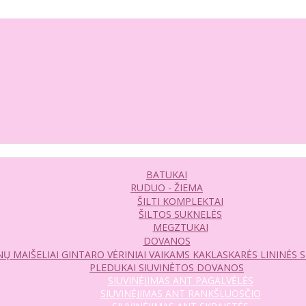
BATUKAI
RUDUO - ŽIEMA
ŠILTI KOMPLEKTAI
ŠILTOS SUKNELĖS
MEGZTUKAI
DOVANOS
Ų MAIŠELIAI
GINTARO VĖRINIAI VAIKAMS
KAKLASKARĖS
LININĖS 
PLEDUKAI
SIUVINĖTOS DOVANOS
SIUVINĖJIMAS ANT PAGALVĖLĖS
SIUVINĖJIMAS ANT RANKŠLUOSČIO