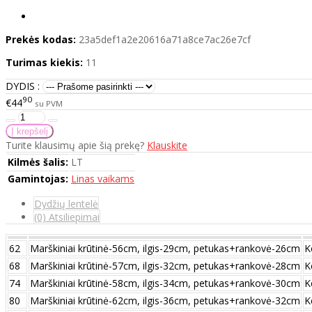
Prekės kodas:
23a5def1a2e20616a71a8ce7ac26e7cf
Turimas kiekis:
11
DYDIS :
90
€44
su PVM
Turite klausimų apie šią prekę?
Klauskite
Kilmės šalis:
LT
Gamintojas:
Linas vaikams
Dydžių lentelė
(0) Atsiliepimai
62
Marškiniai krūtinė-56cm, ilgis-29cm, petukas+rankovė-26cm
K
68
Marškiniai krūtinė-57cm, ilgis-32cm, petukas+rankovė-28cm
K
74
Marškiniai krūtinė-58cm, ilgis-34cm, petukas+rankovė-30cm
K
80
Marškiniai krūtinė-62cm, ilgis-36cm, petukas+rankovė-32cm
K