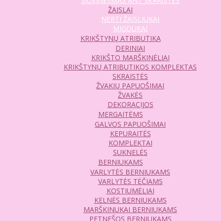
SIUVINĖJIMAS ANT SKRAISTĖS
ŽAISLAI
NERTI ŽAISLIUKAI
MIGDUKAI
KRIKŠTYNŲ ATRIBUTIKA
DERINIAI
KRIKŠTO MARŠKINĖLIAI
KRIKŠTYNŲ ATRIBUTIKOS KOMPLEKTAS
SKRAISTĖS
ŽVAKIŲ PAPUOŠIMAI
ŽVAKĖS
DEKORACIJOS
MERGAITĖMS
GALVOS PAPUOŠIMAI
KEPURAITĖS
KOMPLEKTAI
SUKNELĖS
BERNIUKAMS
VARLYTĖS BERNIUKAMS
VARLYTĖS TĖČIAMS
KOSTIUMĖLIAI
KELNĖS BERNIUKAMS
MARŠKINUKAI BERNIUKAMS
PETNEŠOS BERNIUKAMS