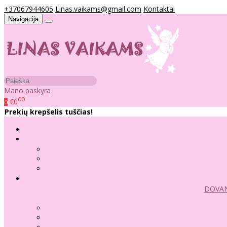
+37067944605
Linas.vaikams@gmail.com
Kontaktai
Navigacija
Mano paskyra
00
€0
0
Prekių krepšelis tuščias!
DOVAN