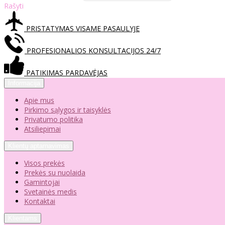
Rašyti
PRISTATYMAS VISAME PASAULYJE
PROFESIONALIOS KONSULTACIJOS 24/7
PATIKIMAS PARDAVĖJAS
Informacija
Apie mus
Pirkimo sąlygos ir taisyklės
Privatumo politika
Atsiliepimai
Klientų aptarnavimas
Visos prekės
Prekės su nuolaida
Gamintojai
Svetainės medis
Kontaktai
Klientams