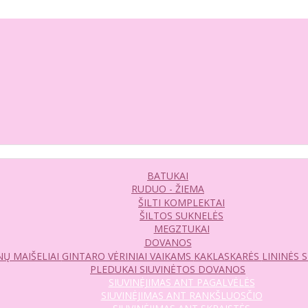
BATUKAI
RUDUO - ŽIEMA
ŠILTI KOMPLEKTAI
ŠILTOS SUKNELĖS
MEGZTUKAI
DOVANOS
Ų MAIŠELIAI
GINTARO VĖRINIAI VAIKAMS
KAKLASKARĖS
LININĖS 
PLEDUKAI
SIUVINĖTOS DOVANOS
SIUVINĖJIMAS ANT PAGALVĖLĖS
SIUVINĖJIMAS ANT RANKŠLUOSČIO