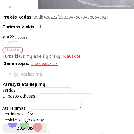
Prekės kodas:
39db43c222f2b338475c7847b8640b21
Turimas kiekis:
11
00
€15
su PVM
Turite klausimų apie šią prekę?
Klauskite
Gamintojas:
Linas vaikams
(0) Atsiliepimai
Parašyti atsiliepimą
Vardas:
El. pašto adresas:
Atsiliepimas:
Įvertinimas:
Įveskite saugos kodą: