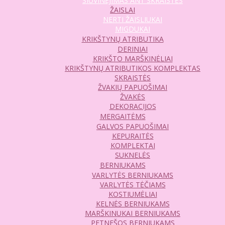
SIUVINĖJIMAS ANT SKRAISTĖS
ŽAISLAI
NERTI ŽAISLIUKAI
MIGDUKAI
KRIKŠTYNŲ ATRIBUTIKA
DERINIAI
KRIKŠTO MARŠKINĖLIAI
KRIKŠTYNŲ ATRIBUTIKOS KOMPLEKTAS
SKRAISTĖS
ŽVAKIŲ PAPUOŠIMAI
ŽVAKĖS
DEKORACIJOS
MERGAITĖMS
GALVOS PAPUOŠIMAI
KEPURAITĖS
KOMPLEKTAI
SUKNELĖS
BERNIUKAMS
VARLYTĖS BERNIUKAMS
VARLYTĖS TĖČIAMS
KOSTIUMĖLIAI
KELNĖS BERNIUKAMS
MARŠKINUKAI BERNIUKAMS
PETNEŠOS BERNIUKAMS