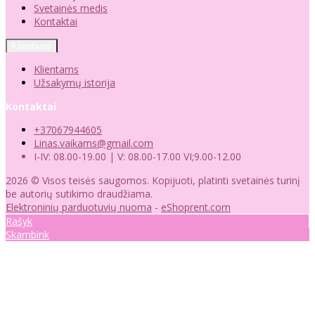
Svetainės medis
Kontaktai
Klientams
Klientams
Užsakymų istorija
Kontaktai
+37067944605
Linas.vaikams@gmail.com
I-IV: 08.00-19.00 | V: 08.00-17.00 VI;9.00-12.00
2026 © Visos teisės saugomos. Kopijuoti, platinti svetainės turinį
be autorių sutikimo draudžiama.
Elektroninių parduotuvių nuoma
-
eShoprent.com
Rašyk
Skambink