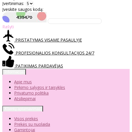
Įvertinimas:
Įveskite saugos kodą:
Rašyti
PRISTATYMAS VISAME PASAULYJE
PROFESIONALIOS KONSULTACIJOS 24/7
PATIKIMAS PARDAVĖJAS
Informacija
Apie mus
Pirkimo sąlygos ir taisyklės
Privatumo politika
Atsiliepimai
Klientų aptarnavimas
Visos prekės
Prekės su nuolaida
Gamintojai