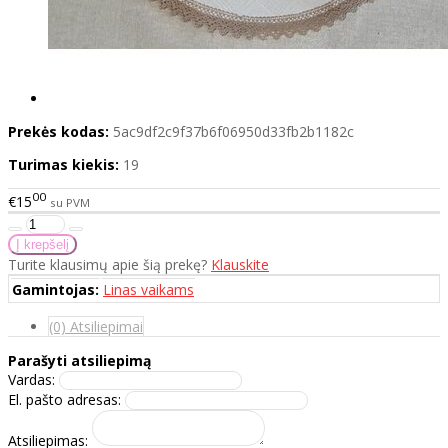
Prekės kodas:
5ac9df2c9f37b6f06950d33fb2b1182c
Turimas kiekis:
19
00
€15
su PVM
Turite klausimų apie šią prekę?
Klauskite
Gamintojas:
Linas vaikams
(0) Atsiliepimai
Parašyti atsiliepimą
Vardas:
El. pašto adresas:
Atsiliepimas: