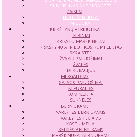
SIUVINĖJIMAS ANT SKRAISTĖS
ŽAISLAI
NERTI ŽAISLIUKAI
MIGDUKAI
KRIKŠTYNŲ ATRIBUTIKA
DERINIAI
KRIKŠTO MARŠKINĖLIAI
KRIKŠTYNŲ ATRIBUTIKOS KOMPLEKTAS
SKRAISTĖS
ŽVAKIŲ PAPUOŠIMAI
ŽVAKĖS
DEKORACIJOS
MERGAITĖMS
GALVOS PAPUOŠIMAI
KEPURAITĖS
KOMPLEKTAI
SUKNELĖS
BERNIUKAMS
VARLYTĖS BERNIUKAMS
VARLYTĖS TĖČIAMS
KOSTIUMĖLIAI
KELNĖS BERNIUKAMS
MARŠKINUKAI BERNIUKAMS