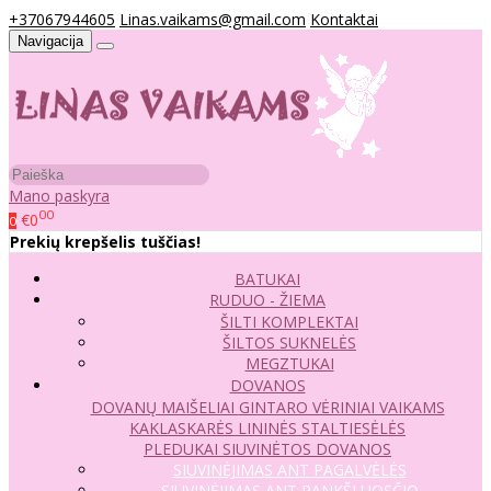
+37067944605
Linas.vaikams@gmail.com
Kontaktai
Navigacija
Mano paskyra
00
€0
0
Prekių krepšelis tuščias!
BATUKAI
RUDUO - ŽIEMA
ŠILTI KOMPLEKTAI
ŠILTOS SUKNELĖS
MEGZTUKAI
DOVANOS
DOVANŲ MAIŠELIAI
GINTARO VĖRINIAI VAIKAMS
KAKLASKARĖS
LININĖS STALTIESĖLĖS
PLEDUKAI
SIUVINĖTOS DOVANOS
SIUVINĖJIMAS ANT PAGALVĖLĖS
SIUVINĖJIMAS ANT RANKŠLUOSČIO