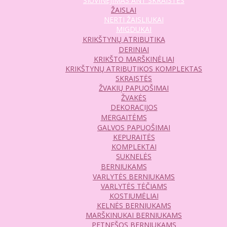
SIUVINĖJIMAS ANT SKRAISTĖS
ŽAISLAI
NERTI ŽAISLIUKAI
MIGDUKAI
KRIKŠTYNŲ ATRIBUTIKA
DERINIAI
KRIKŠTO MARŠKINĖLIAI
KRIKŠTYNŲ ATRIBUTIKOS KOMPLEKTAS
SKRAISTĖS
ŽVAKIŲ PAPUOŠIMAI
ŽVAKĖS
DEKORACIJOS
MERGAITĖMS
GALVOS PAPUOŠIMAI
KEPURAITĖS
KOMPLEKTAI
SUKNELĖS
BERNIUKAMS
VARLYTĖS BERNIUKAMS
VARLYTĖS TĖČIAMS
KOSTIUMĖLIAI
KELNĖS BERNIUKAMS
MARŠKINUKAI BERNIUKAMS
PETNEŠOS BERNIUKAMS