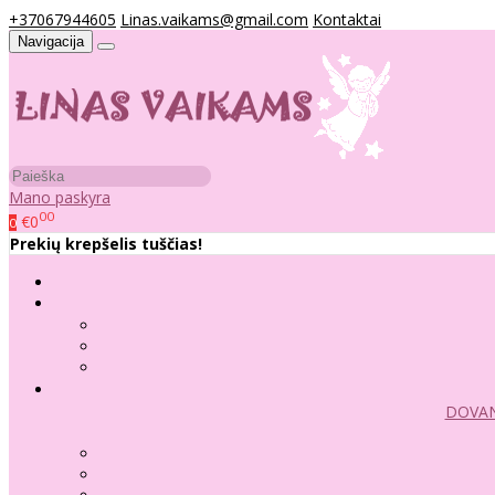
+37067944605
Linas.vaikams@gmail.com
Kontaktai
Navigacija
Mano paskyra
00
€0
0
Prekių krepšelis tuščias!
DOVAN