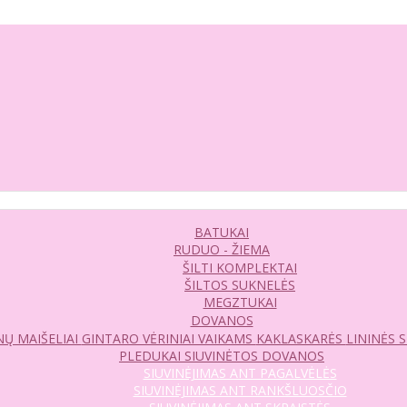
BATUKAI
RUDUO - ŽIEMA
ŠILTI KOMPLEKTAI
ŠILTOS SUKNELĖS
MEGZTUKAI
DOVANOS
Ų MAIŠELIAI
GINTARO VĖRINIAI VAIKAMS
KAKLASKARĖS
LININĖS 
PLEDUKAI
SIUVINĖTOS DOVANOS
SIUVINĖJIMAS ANT PAGALVĖLĖS
SIUVINĖJIMAS ANT RANKŠLUOSČIO