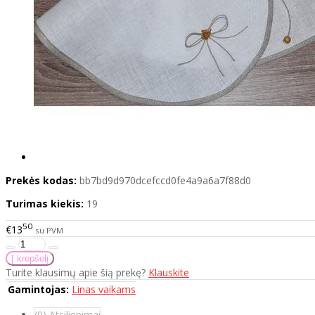
Prekės kodas:
bb7bd9d970dcefccd0fe4a9a6a7f88d0
Turimas kiekis:
19
50
€13
su PVM
Turite klausimų apie šią prekę?
Klauskite
Gamintojas:
Linas vaikams
(0) Atsiliepimai