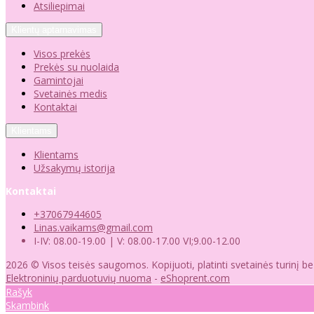
Atsiliepimai
Klientų aptarnavimas
Visos prekės
Prekės su nuolaida
Gamintojai
Svetainės medis
Kontaktai
Klientams
Klientams
Užsakymų istorija
Kontaktai
+37067944605
Linas.vaikams@gmail.com
I-IV: 08.00-19.00 | V: 08.00-17.00 VI;9.00-12.00
2026 © Visos teisės saugomos. Kopijuoti, platinti svetainės turinį b
Elektroninių parduotuvių nuoma
-
eShoprent.com
Rašyk
Skambink