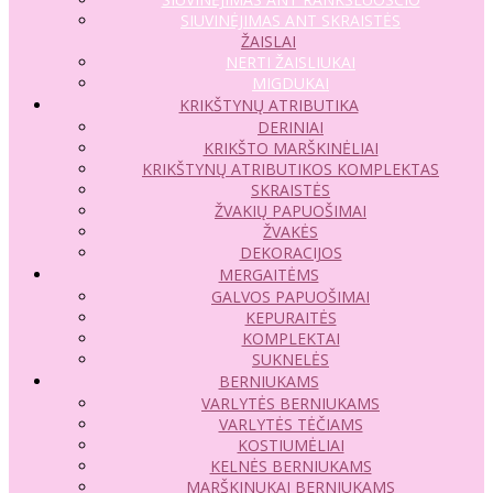
SIUVINĖJIMAS ANT SKRAISTĖS
ŽAISLAI
NERTI ŽAISLIUKAI
MIGDUKAI
KRIKŠTYNŲ ATRIBUTIKA
DERINIAI
KRIKŠTO MARŠKINĖLIAI
KRIKŠTYNŲ ATRIBUTIKOS KOMPLEKTAS
SKRAISTĖS
ŽVAKIŲ PAPUOŠIMAI
ŽVAKĖS
DEKORACIJOS
MERGAITĖMS
GALVOS PAPUOŠIMAI
KEPURAITĖS
KOMPLEKTAI
SUKNELĖS
BERNIUKAMS
VARLYTĖS BERNIUKAMS
VARLYTĖS TĖČIAMS
KOSTIUMĖLIAI
KELNĖS BERNIUKAMS
MARŠKINUKAI BERNIUKAMS