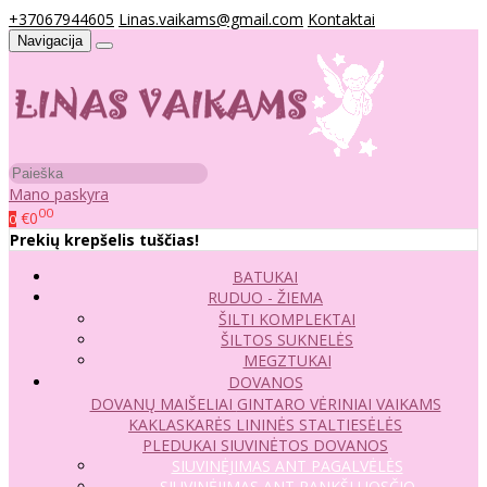
+37067944605
Linas.vaikams@gmail.com
Kontaktai
Navigacija
Mano paskyra
00
€0
0
Prekių krepšelis tuščias!
BATUKAI
RUDUO - ŽIEMA
ŠILTI KOMPLEKTAI
ŠILTOS SUKNELĖS
MEGZTUKAI
DOVANOS
DOVANŲ MAIŠELIAI
GINTARO VĖRINIAI VAIKAMS
KAKLASKARĖS
LININĖS STALTIESĖLĖS
PLEDUKAI
SIUVINĖTOS DOVANOS
SIUVINĖJIMAS ANT PAGALVĖLĖS
SIUVINĖJIMAS ANT RANKŠLUOSČIO