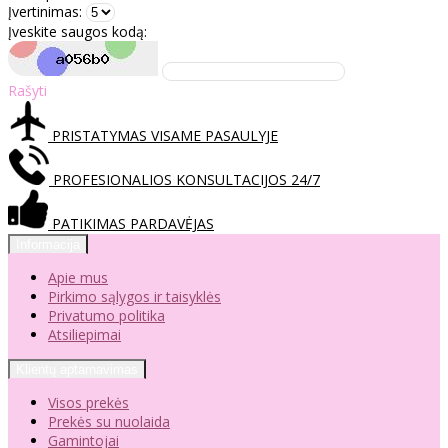
Įvertinimas:
Įveskite saugos kodą:
Rašyti
PRISTATYMAS VISAME PASAULYJE
PROFESIONALIOS KONSULTACIJOS 24/7
PATIKIMAS PARDAVĖJAS
Informacija
Apie mus
Pirkimo sąlygos ir taisyklės
Privatumo politika
Atsiliepimai
Klientų aptarnavimas
Visos prekės
Prekės su nuolaida
Gamintojai