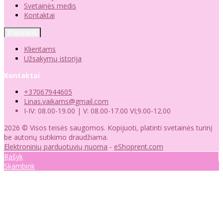
Svetainės medis
Kontaktai
Klientams
Klientams
Užsakymų istorija
Kontaktai
+37067944605
Linas.vaikams@gmail.com
I-IV: 08.00-19.00 | V: 08.00-17.00 VI;9.00-12.00
2026 © Visos teisės saugomos. Kopijuoti, platinti svetainės turinį
be autorių sutikimo draudžiama.
Elektroninių parduotuvių nuoma
-
eShoprent.com
Rašyk
Skambink