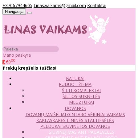
+37067944605
Linas.vaikams@gmail.com
Kontaktai
Navigacija
Mano paskyra
00
€0
0
Prekių krepšelis tuščias!
BATUKAI
RUDUO - ŽIEMA
ŠILTI KOMPLEKTAI
ŠILTOS SUKNELĖS
MEGZTUKAI
DOVANOS
DOVANŲ MAIŠELIAI
GINTARO VĖRINIAI VAIKAMS
KAKLASKARĖS
LININĖS STALTIESĖLĖS
PLEDUKAI
SIUVINĖTOS DOVANOS
SIUVINĖJIMAS ANT PAGALVĖLĖS
SIUVINĖJIMAS ANT RANKŠLUOSČIO