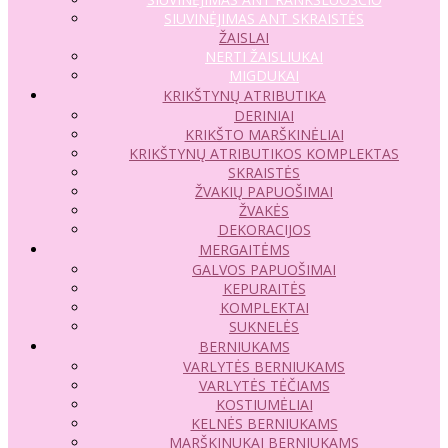
SIUVINĖJIMAS ANT SKRAISTĖS
ŽAISLAI
NERTI ŽAISLIUKAI
MIGDUKAI
KRIKŠTYNŲ ATRIBUTIKA
DERINIAI
KRIKŠTO MARŠKINĖLIAI
KRIKŠTYNŲ ATRIBUTIKOS KOMPLEKTAS
SKRAISTĖS
ŽVAKIŲ PAPUOŠIMAI
ŽVAKĖS
DEKORACIJOS
MERGAITĖMS
GALVOS PAPUOŠIMAI
KEPURAITĖS
KOMPLEKTAI
SUKNELĖS
BERNIUKAMS
VARLYTĖS BERNIUKAMS
VARLYTĖS TĖČIAMS
KOSTIUMĖLIAI
KELNĖS BERNIUKAMS
MARŠKINUKAI BERNIUKAMS