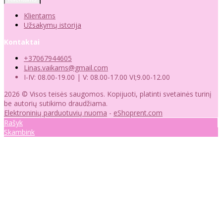
Klientams
Užsakymų istorija
Kontaktai
+37067944605
Linas.vaikams@gmail.com
I-IV: 08.00-19.00 | V: 08.00-17.00 VI;9.00-12.00
2026 © Visos teisės saugomos. Kopijuoti, platinti svetainės turinį
be autorių sutikimo draudžiama.
Elektroninių parduotuvių nuoma
-
eShoprent.com
Rašyk
Skambink