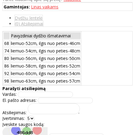
Gamintojas:
Linas vaikams
Dydžių lentelė
(0) Atsiliepimai
Pavyzdiniai dydžio išmatavimai
68
liemuo-52cm, ilgis nuo peties-46cm
74
liemuo-54cm, ilgis nuo peties-48cm
80
liemuo-56cm, ilgis nuo peties-50cm
86
liemuo-58cm, ilgis nuo peties-52cm
92
liemuo-60cm, ilgis nuo peties-54cm
98
liemuo-63cm, ilgis nuo peties-57cm
Parašyti atsiliepimą
Vardas:
El. pašto adresas:
Atsiliepimas:
Įvertinimas:
Įveskite saugos kodą: