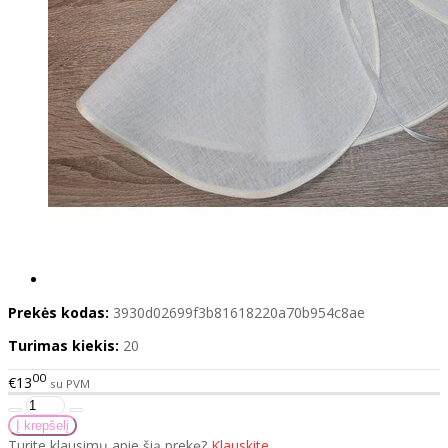
Prekės kodas:
3930d02699f3b81618220a70b954c8ae
Turimas kiekis:
20
00
€13
su PVM
Turite klausimų apie šią prekę?
Klauskite