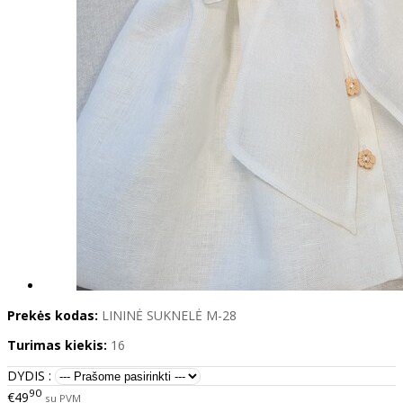
Prekės kodas:
LININĖ SUKNELĖ M-28
Turimas kiekis:
16
DYDIS :
90
€49
su PVM