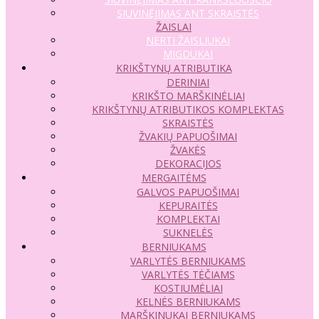
SIUVINĖJIMAS ANT SKRAISTĖS
ŽAISLAI
NERTI ŽAISLIUKAI
MIGDUKAI
KRIKŠTYNŲ ATRIBUTIKA
DERINIAI
KRIKŠTO MARŠKINĖLIAI
KRIKŠTYNŲ ATRIBUTIKOS KOMPLEKTAS
SKRAISTĖS
ŽVAKIŲ PAPUOŠIMAI
ŽVAKĖS
DEKORACIJOS
MERGAITĖMS
GALVOS PAPUOŠIMAI
KEPURAITĖS
KOMPLEKTAI
SUKNELĖS
BERNIUKAMS
VARLYTĖS BERNIUKAMS
VARLYTĖS TĖČIAMS
KOSTIUMĖLIAI
KELNĖS BERNIUKAMS
MARŠKINUKAI BERNIUKAMS