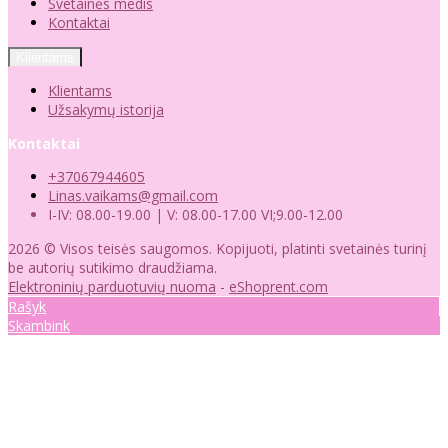
Svetainės medis
Kontaktai
Klientams
Klientams
Užsakymų istorija
Kontaktai
+37067944605
Linas.vaikams@gmail.com
I-IV: 08.00-19.00 | V: 08.00-17.00 VI;9.00-12.00
2026 © Visos teisės saugomos. Kopijuoti, platinti svetainės turinį
be autorių sutikimo draudžiama.
Elektroninių parduotuvių nuoma
-
eShoprent.com
Rašyk
Skambink