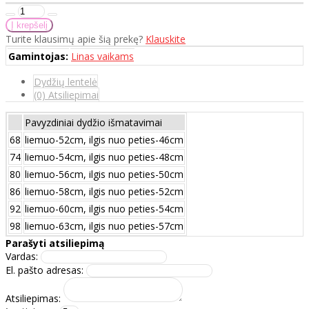
Turite klausimų apie šią prekę?
Klauskite
Gamintojas:
Linas vaikams
Dydžių lentelė
(0) Atsiliepimai
Pavyzdiniai dydžio išmatavimai
68
liemuo-52cm, ilgis nuo peties-46cm
74
liemuo-54cm, ilgis nuo peties-48cm
80
liemuo-56cm, ilgis nuo peties-50cm
86
liemuo-58cm, ilgis nuo peties-52cm
92
liemuo-60cm, ilgis nuo peties-54cm
98
liemuo-63cm, ilgis nuo peties-57cm
Parašyti atsiliepimą
Vardas:
El. pašto adresas:
Atsiliepimas: