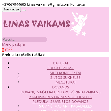
+37067944605
Linas.vaikams@gmail.com
Kontaktai
Navigacija
Mano paskyra
00
€0
0
Prekių krepšelis tuščias!
BATUKAI
RUDUO - ŽIEMA
ŠILTI KOMPLEKTAI
ŠILTOS SUKNELĖS
MEGZTUKAI
DOVANOS
DOVANŲ MAIŠELIAI
GINTARO VĖRINIAI VAIKAMS
KAKLASKARĖS
LININĖS STALTIESĖLĖS
PLEDUKAI
SIUVINĖTOS DOVANOS
SIUVINĖJIMAS ANT PAGALVĖLĖS
SIUVINĖJIMAS ANT RANKŠLUOSČIO