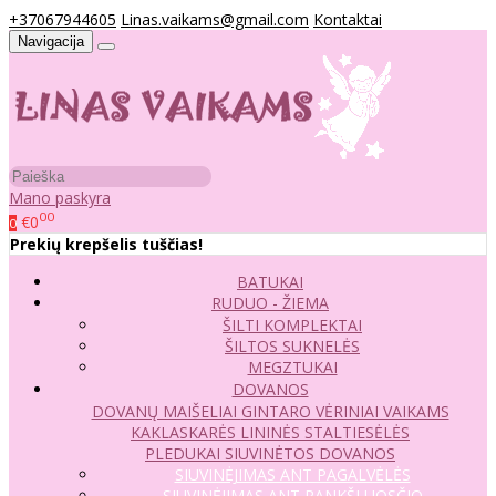
+37067944605
Linas.vaikams@gmail.com
Kontaktai
Navigacija
Mano paskyra
00
€0
0
Prekių krepšelis tuščias!
BATUKAI
RUDUO - ŽIEMA
ŠILTI KOMPLEKTAI
ŠILTOS SUKNELĖS
MEGZTUKAI
DOVANOS
DOVANŲ MAIŠELIAI
GINTARO VĖRINIAI VAIKAMS
KAKLASKARĖS
LININĖS STALTIESĖLĖS
PLEDUKAI
SIUVINĖTOS DOVANOS
SIUVINĖJIMAS ANT PAGALVĖLĖS
SIUVINĖJIMAS ANT RANKŠLUOSČIO