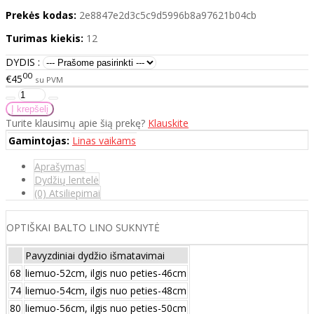
Prekės kodas:
2e8847e2d3c5c9d5996b8a97621b04cb
Turimas kiekis:
12
DYDIS :
00
€45
su PVM
Turite klausimų apie šią prekę?
Klauskite
Gamintojas:
Linas vaikams
Aprašymas
Dydžių lentelė
(0) Atsiliepimai
OPTIŠKAI BALTO LINO SUKNYTĖ
Pavyzdiniai dydžio išmatavimai
68
liemuo-52cm, ilgis nuo peties-46cm
74
liemuo-54cm, ilgis nuo peties-48cm
80
liemuo-56cm, ilgis nuo peties-50cm