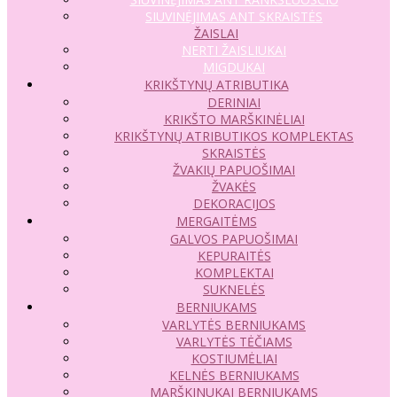
SIUVINĖJIMAS ANT SKRAISTĖS
ŽAISLAI
NERTI ŽAISLIUKAI
MIGDUKAI
KRIKŠTYNŲ ATRIBUTIKA
DERINIAI
KRIKŠTO MARŠKINĖLIAI
KRIKŠTYNŲ ATRIBUTIKOS KOMPLEKTAS
SKRAISTĖS
ŽVAKIŲ PAPUOŠIMAI
ŽVAKĖS
DEKORACIJOS
MERGAITĖMS
GALVOS PAPUOŠIMAI
KEPURAITĖS
KOMPLEKTAI
SUKNELĖS
BERNIUKAMS
VARLYTĖS BERNIUKAMS
VARLYTĖS TĖČIAMS
KOSTIUMĖLIAI
KELNĖS BERNIUKAMS
MARŠKINUKAI BERNIUKAMS