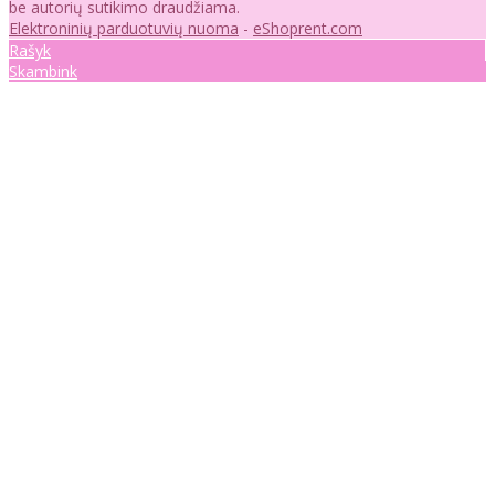
be autorių sutikimo draudžiama.
Elektroninių parduotuvių nuoma
-
eShoprent.com
Rašyk
Skambink