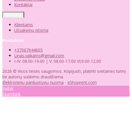
Kontaktai
Klientams
Klientams
Užsakymų istorija
Kontaktai
+37067944605
Linas.vaikams@gmail.com
I-IV: 08.00-19.00 | V: 08.00-17.00 VI;9.00-12.00
2026 © Visos teisės saugomos. Kopijuoti, platinti svetainės turinį
be autorių sutikimo draudžiama.
Elektroninių parduotuvių nuoma
-
eShoprent.com
Rašyk
Skambink