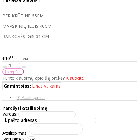
Turimas kiekis:
11
PER KRŪTINĘ 65CM
MARŠKINIŲ ILGIS 40CM
RANKOVĖS IGIS 31 CM
00
€10
su PVM
Turite klausimų apie šią prekę?
Klauskite
Gamintojas:
Linas vaikams
(0) Atsiliepimai
Parašyti atsiliepimą
Vardas:
El. pašto adresas:
Atsiliepimas:
Įvertinimas: