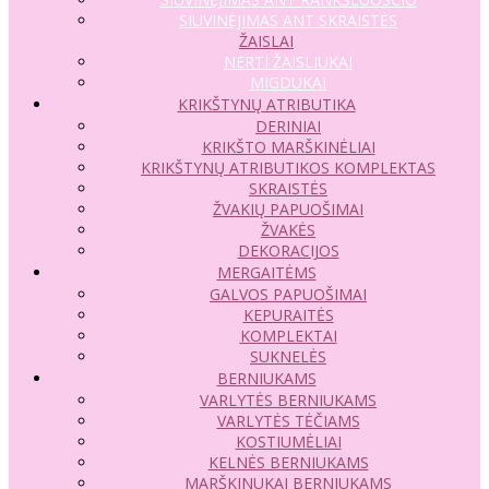
SIUVINĖJIMAS ANT SKRAISTĖS
ŽAISLAI
NERTI ŽAISLIUKAI
MIGDUKAI
KRIKŠTYNŲ ATRIBUTIKA
DERINIAI
KRIKŠTO MARŠKINĖLIAI
KRIKŠTYNŲ ATRIBUTIKOS KOMPLEKTAS
SKRAISTĖS
ŽVAKIŲ PAPUOŠIMAI
ŽVAKĖS
DEKORACIJOS
MERGAITĖMS
GALVOS PAPUOŠIMAI
KEPURAITĖS
KOMPLEKTAI
SUKNELĖS
BERNIUKAMS
VARLYTĖS BERNIUKAMS
VARLYTĖS TĖČIAMS
KOSTIUMĖLIAI
KELNĖS BERNIUKAMS
MARŠKINUKAI BERNIUKAMS