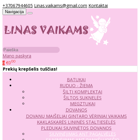
+37067944605
Linas.vaikams@gmail.com
Kontaktai
Navigacija
Mano paskyra
00
€0
0
Prekių krepšelis tuščias!
BATUKAI
RUDUO - ŽIEMA
ŠILTI KOMPLEKTAI
ŠILTOS SUKNELĖS
MEGZTUKAI
DOVANOS
DOVANŲ MAIŠELIAI
GINTARO VĖRINIAI VAIKAMS
KAKLASKARĖS
LININĖS STALTIESĖLĖS
PLEDUKAI
SIUVINĖTOS DOVANOS
SIUVINĖJIMAS ANT PAGALVĖLĖS
SIUVINĖJIMAS ANT RANKŠLUOSČIO