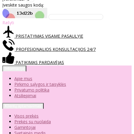
Įveskite saugos kodą:
Rašyti
PRISTATYMAS VISAME PASAULYJE
PROFESIONALIOS KONSULTACIJOS 24/7
PATIKIMAS PARDAVĖJAS
Informacija
Apie mus
Pirkimo sąlygos ir taisyklės
Privatumo politika
Atsiliepimai
Klientų aptarnavimas
Visos prekės
Prekės su nuolaida
Gamintojai
Svetainės medis