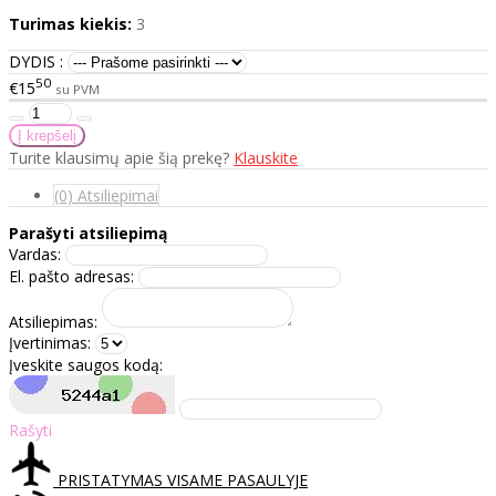
Turimas kiekis:
3
DYDIS :
50
€15
su PVM
Turite klausimų apie šią prekę?
Klauskite
(0) Atsiliepimai
Parašyti atsiliepimą
Vardas:
El. pašto adresas:
Atsiliepimas:
Įvertinimas:
Įveskite saugos kodą:
Rašyti
PRISTATYMAS VISAME PASAULYJE