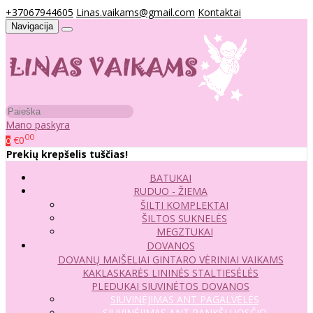
+37067944605
Linas.vaikams@gmail.com
Kontaktai
Navigacija
Mano paskyra
00
€0
0
Prekių krepšelis tuščias!
BATUKAI
RUDUO - ŽIEMA
ŠILTI KOMPLEKTAI
ŠILTOS SUKNELĖS
MEGZTUKAI
DOVANOS
DOVANŲ MAIŠELIAI
GINTARO VĖRINIAI VAIKAMS
KAKLASKARĖS
LININĖS STALTIESĖLĖS
PLEDUKAI
SIUVINĖTOS DOVANOS
SIUVINĖJIMAS ANT PAGALVĖLĖS
SIUVINĖJIMAS ANT RANKŠLUOSČIO