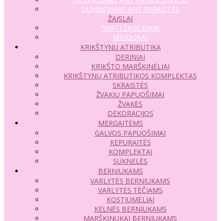
SIUVINĖJIMAS ANT SKRAISTĖS
ŽAISLAI
NERTI ŽAISLIUKAI
MIGDUKAI
KRIKŠTYNŲ ATRIBUTIKA
DERINIAI
KRIKŠTO MARŠKINĖLIAI
KRIKŠTYNŲ ATRIBUTIKOS KOMPLEKTAS
SKRAISTĖS
ŽVAKIŲ PAPUOŠIMAI
ŽVAKĖS
DEKORACIJOS
MERGAITĖMS
GALVOS PAPUOŠIMAI
KEPURAITĖS
KOMPLEKTAI
SUKNELĖS
BERNIUKAMS
VARLYTĖS BERNIUKAMS
VARLYTĖS TĖČIAMS
KOSTIUMĖLIAI
KELNĖS BERNIUKAMS
MARŠKINUKAI BERNIUKAMS