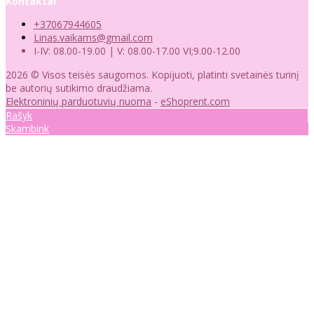
Kontaktai
+37067944605
Linas.vaikams@gmail.com
I-IV: 08.00-19.00 | V: 08.00-17.00 VI;9.00-12.00
2026 © Visos teisės saugomos. Kopijuoti, platinti svetainės turinį
be autorių sutikimo draudžiama.
Elektroninių parduotuvių nuoma
-
eShoprent.com
Rašyk
Skambink