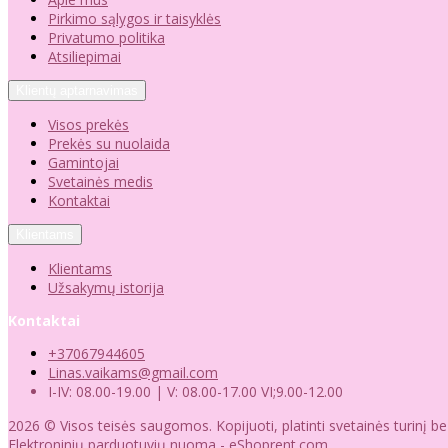
Pirkimo sąlygos ir taisyklės
Privatumo politika
Atsiliepimai
Klientų aptarnavimas
Visos prekės
Prekės su nuolaida
Gamintojai
Svetainės medis
Kontaktai
Klientams
Klientams
Užsakymų istorija
Kontaktai
+37067944605
Linas.vaikams@gmail.com
I-IV: 08.00-19.00 | V: 08.00-17.00 VI;9.00-12.00
2026 © Visos teisės saugomos. Kopijuoti, platinti svetainės turinį b
Elektroninių parduotuvių nuoma
-
eShoprent.com