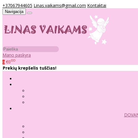
+37067944605
Linas.vaikams@gmail.com
Kontaktai
Navigacija
Mano paskyra
00
€0
0
Prekių krepšelis tuščias!
DOVAN