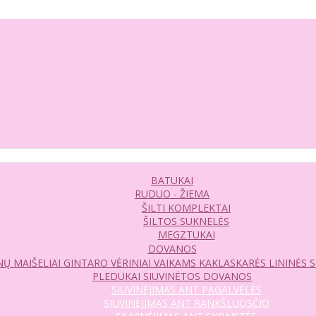
BATUKAI
RUDUO - ŽIEMA
ŠILTI KOMPLEKTAI
ŠILTOS SUKNELĖS
MEGZTUKAI
DOVANOS
Ų MAIŠELIAI
GINTARO VĖRINIAI VAIKAMS
KAKLASKARĖS
LININĖS 
PLEDUKAI
SIUVINĖTOS DOVANOS
SIUVINĖJIMAS ANT PAGALVĖLĖS
SIUVINĖJIMAS ANT RANKŠLUOSČIO