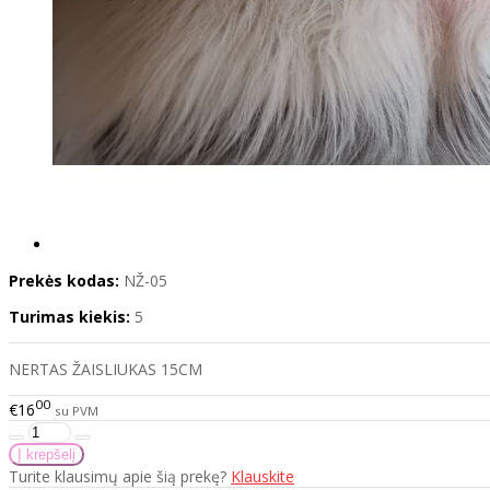
Prekės kodas:
NŽ-05
Turimas kiekis:
5
NERTAS ŽAISLIUKAS 15CM
00
€16
su PVM
Turite klausimų apie šią prekę?
Klauskite