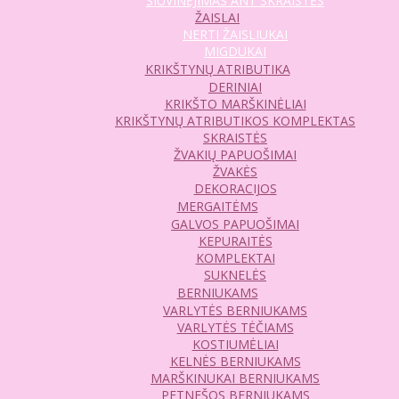
SIUVINĖJIMAS ANT SKRAISTĖS
ŽAISLAI
NERTI ŽAISLIUKAI
MIGDUKAI
KRIKŠTYNŲ ATRIBUTIKA
DERINIAI
KRIKŠTO MARŠKINĖLIAI
KRIKŠTYNŲ ATRIBUTIKOS KOMPLEKTAS
SKRAISTĖS
ŽVAKIŲ PAPUOŠIMAI
ŽVAKĖS
DEKORACIJOS
MERGAITĖMS
GALVOS PAPUOŠIMAI
KEPURAITĖS
KOMPLEKTAI
SUKNELĖS
BERNIUKAMS
VARLYTĖS BERNIUKAMS
VARLYTĖS TĖČIAMS
KOSTIUMĖLIAI
KELNĖS BERNIUKAMS
MARŠKINUKAI BERNIUKAMS
PETNEŠOS BERNIUKAMS