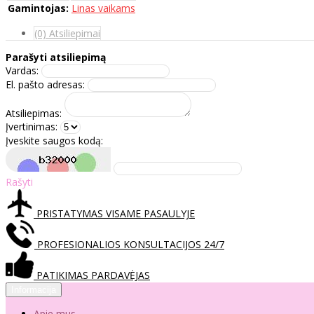
Gamintojas:
Linas vaikams
(0) Atsiliepimai
Parašyti atsiliepimą
Vardas:
El. pašto adresas:
Atsiliepimas:
Įvertinimas:
Įveskite saugos kodą:
Rašyti
PRISTATYMAS VISAME PASAULYJE
PROFESIONALIOS KONSULTACIJOS 24/7
PATIKIMAS PARDAVĖJAS
Informacija
Apie mus