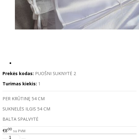
Prekės kodas:
PUOŠNI SUKNYTĖ 2
Turimas kiekis:
1
PER KRŪTINĘ 54 CM
SUKNELĖS ILGIS 54 CM
BALTA SPALVYTĖ
00
€8
su PVM