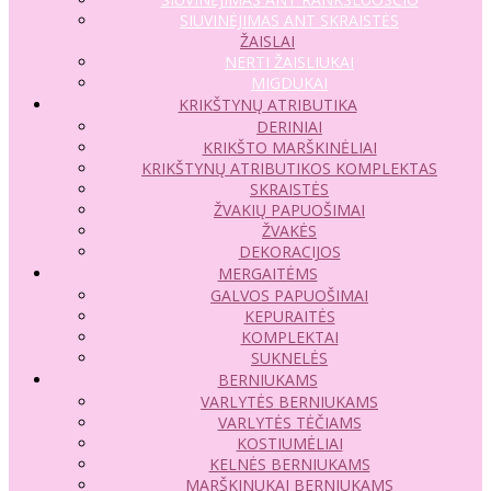
SIUVINĖJIMAS ANT SKRAISTĖS
ŽAISLAI
NERTI ŽAISLIUKAI
MIGDUKAI
KRIKŠTYNŲ ATRIBUTIKA
DERINIAI
KRIKŠTO MARŠKINĖLIAI
KRIKŠTYNŲ ATRIBUTIKOS KOMPLEKTAS
SKRAISTĖS
ŽVAKIŲ PAPUOŠIMAI
ŽVAKĖS
DEKORACIJOS
MERGAITĖMS
GALVOS PAPUOŠIMAI
KEPURAITĖS
KOMPLEKTAI
SUKNELĖS
BERNIUKAMS
VARLYTĖS BERNIUKAMS
VARLYTĖS TĖČIAMS
KOSTIUMĖLIAI
KELNĖS BERNIUKAMS
MARŠKINUKAI BERNIUKAMS