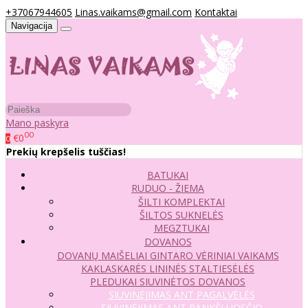
+37067944605
Linas.vaikams@gmail.com
Kontaktai
Navigacija
Mano paskyra
00
€0
0
Prekių krepšelis tuščias!
BATUKAI
RUDUO - ŽIEMA
ŠILTI KOMPLEKTAI
ŠILTOS SUKNELĖS
MEGZTUKAI
DOVANOS
DOVANŲ MAIŠELIAI
GINTARO VĖRINIAI VAIKAMS
KAKLASKARĖS
LININĖS STALTIESĖLĖS
PLEDUKAI
SIUVINĖTOS DOVANOS
SIUVINĖJIMAS ANT PAGALVĖLĖS
SIUVINĖJIMAS ANT RANKŠLUOSČIO