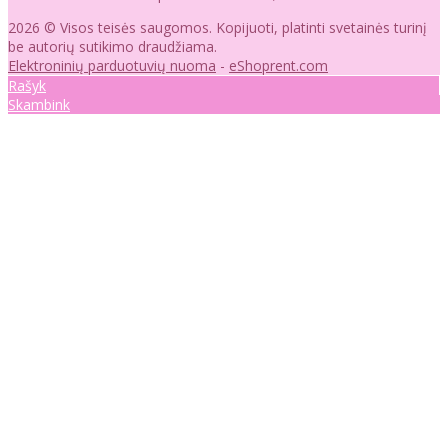
2026 © Visos teisės saugomos. Kopijuoti, platinti svetainės turinį
be autorių sutikimo draudžiama.
Elektroninių parduotuvių nuoma
-
eShoprent.com
Rašyk
Skambink