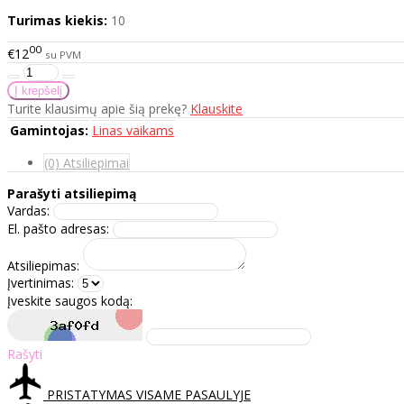
Turimas kiekis:
10
00
€12
su PVM
Turite klausimų apie šią prekę?
Klauskite
Gamintojas:
Linas vaikams
(0) Atsiliepimai
Parašyti atsiliepimą
Vardas:
El. pašto adresas:
Atsiliepimas:
Įvertinimas:
Įveskite saugos kodą:
Rašyti
PRISTATYMAS VISAME PASAULYJE