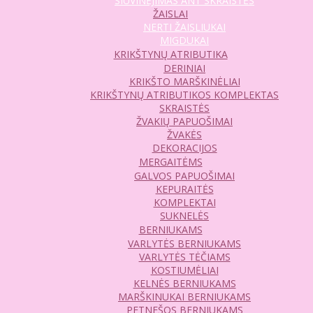
SIUVINĖJIMAS ANT SKRAISTĖS
ŽAISLAI
NERTI ŽAISLIUKAI
MIGDUKAI
KRIKŠTYNŲ ATRIBUTIKA
DERINIAI
KRIKŠTO MARŠKINĖLIAI
KRIKŠTYNŲ ATRIBUTIKOS KOMPLEKTAS
SKRAISTĖS
ŽVAKIŲ PAPUOŠIMAI
ŽVAKĖS
DEKORACIJOS
MERGAITĖMS
GALVOS PAPUOŠIMAI
KEPURAITĖS
KOMPLEKTAI
SUKNELĖS
BERNIUKAMS
VARLYTĖS BERNIUKAMS
VARLYTĖS TĖČIAMS
KOSTIUMĖLIAI
KELNĖS BERNIUKAMS
MARŠKINUKAI BERNIUKAMS
PETNEŠOS BERNIUKAMS