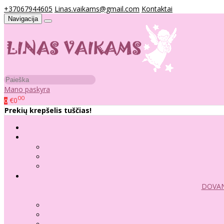
+37067944605
Linas.vaikams@gmail.com
Kontaktai
Navigacija
Mano paskyra
00
€0
0
Prekių krepšelis tuščias!
DOVAN