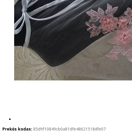
Prekės kodas:
85d9f10849cb0a81dfe48621518dfe07