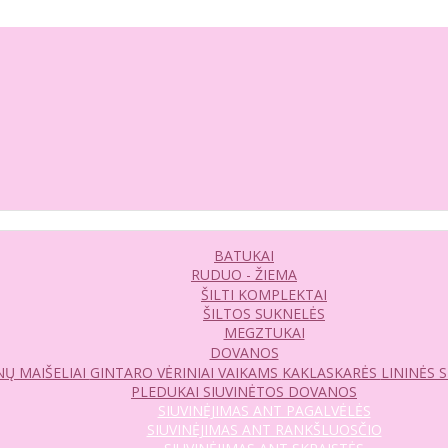
BATUKAI
RUDUO - ŽIEMA
ŠILTI KOMPLEKTAI
ŠILTOS SUKNELĖS
MEGZTUKAI
DOVANOS
Ų MAIŠELIAI
GINTARO VĖRINIAI VAIKAMS
KAKLASKARĖS
LININĖS 
PLEDUKAI
SIUVINĖTOS DOVANOS
SIUVINĖJIMAS ANT PAGALVĖLĖS
SIUVINĖJIMAS ANT RANKŠLUOSČIO