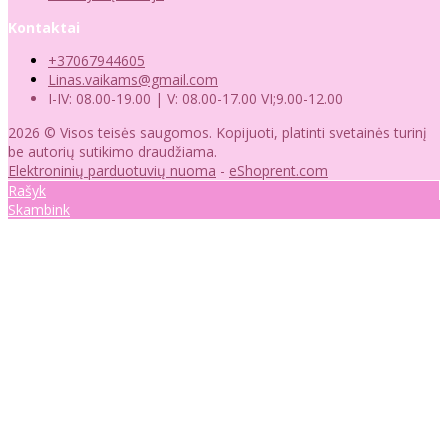
Kontaktai
+37067944605
Linas.vaikams@gmail.com
I-IV: 08.00-19.00 | V: 08.00-17.00 VI;9.00-12.00
2026 © Visos teisės saugomos. Kopijuoti, platinti svetainės turinį
be autorių sutikimo draudžiama.
Elektroninių parduotuvių nuoma
-
eShoprent.com
Rašyk
Skambink