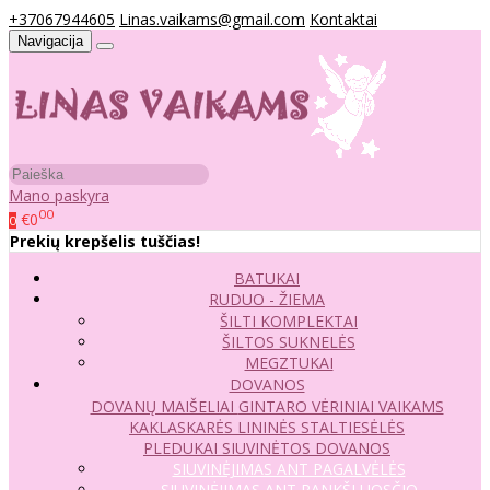
+37067944605
Linas.vaikams@gmail.com
Kontaktai
Navigacija
Mano paskyra
00
€0
0
Prekių krepšelis tuščias!
BATUKAI
RUDUO - ŽIEMA
ŠILTI KOMPLEKTAI
ŠILTOS SUKNELĖS
MEGZTUKAI
DOVANOS
DOVANŲ MAIŠELIAI
GINTARO VĖRINIAI VAIKAMS
KAKLASKARĖS
LININĖS STALTIESĖLĖS
PLEDUKAI
SIUVINĖTOS DOVANOS
SIUVINĖJIMAS ANT PAGALVĖLĖS
SIUVINĖJIMAS ANT RANKŠLUOSČIO