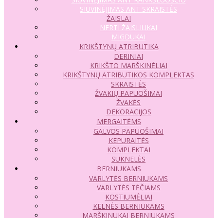
SIUVINĖJIMAS ANT SKRAISTĖS
ŽAISLAI
NERTI ŽAISLIUKAI
MIGDUKAI
KRIKŠTYNŲ ATRIBUTIKA
DERINIAI
KRIKŠTO MARŠKINĖLIAI
KRIKŠTYNŲ ATRIBUTIKOS KOMPLEKTAS
SKRAISTĖS
ŽVAKIŲ PAPUOŠIMAI
ŽVAKĖS
DEKORACIJOS
MERGAITĖMS
GALVOS PAPUOŠIMAI
KEPURAITĖS
KOMPLEKTAI
SUKNELĖS
BERNIUKAMS
VARLYTĖS BERNIUKAMS
VARLYTĖS TĖČIAMS
KOSTIUMĖLIAI
KELNĖS BERNIUKAMS
MARŠKINUKAI BERNIUKAMS