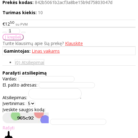
Prekės kodas:
842b5061b2acf3a8be15b9d75803047d
Turimas kiekis:
10
50
€12
su PVM
Turite klausimų apie šią prekę?
Klauskite
Gamintojas:
Linas vaikams
(0) Atsiliepimai
Parašyti atsiliepimą
Vardas:
El. pašto adresas:
Atsiliepimas:
Įvertinimas:
Įveskite saugos kodą:
Rašyti