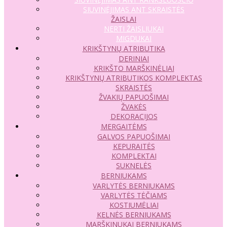
SIUVINĖJIMAS ANT SKRAISTĖS
ŽAISLAI
NERTI ŽAISLIUKAI
MIGDUKAI
KRIKŠTYNŲ ATRIBUTIKA
DERINIAI
KRIKŠTO MARŠKINĖLIAI
KRIKŠTYNŲ ATRIBUTIKOS KOMPLEKTAS
SKRAISTĖS
ŽVAKIŲ PAPUOŠIMAI
ŽVAKĖS
DEKORACIJOS
MERGAITĖMS
GALVOS PAPUOŠIMAI
KEPURAITĖS
KOMPLEKTAI
SUKNELĖS
BERNIUKAMS
VARLYTĖS BERNIUKAMS
VARLYTĖS TĖČIAMS
KOSTIUMĖLIAI
KELNĖS BERNIUKAMS
MARŠKINUKAI BERNIUKAMS