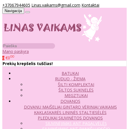
+37067944605
Linas.vaikams@gmail.com
Kontaktai
Navigacija
Mano paskyra
00
€0
0
Prekių krepšelis tuščias!
BATUKAI
RUDUO - ŽIEMA
ŠILTI KOMPLEKTAI
ŠILTOS SUKNELĖS
MEGZTUKAI
DOVANOS
DOVANŲ MAIŠELIAI
GINTARO VĖRINIAI VAIKAMS
KAKLASKARĖS
LININĖS STALTIESĖLĖS
PLEDUKAI
SIUVINĖTOS DOVANOS
SIUVINĖJIMAS ANT PAGALVĖLĖS
SIUVINĖJIMAS ANT RANKŠLUOSČIO