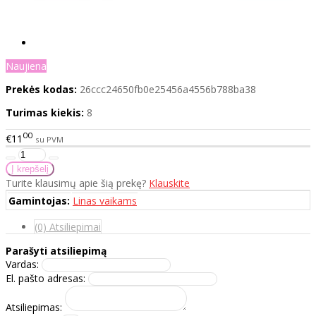
Naujiena
Prekės kodas:
26ccc24650fb0e25456a4556b788ba38
Turimas kiekis:
8
00
€11
su PVM
Turite klausimų apie šią prekę?
Klauskite
Gamintojas:
Linas vaikams
(0) Atsiliepimai
Parašyti atsiliepimą
Vardas:
El. pašto adresas:
Atsiliepimas: