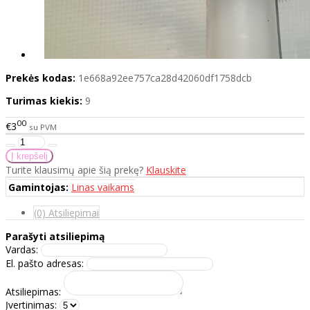
Prekės kodas:
1e668a92ee757ca28d42060df1758dcb
Turimas kiekis:
9
00
€3
su PVM
Turite klausimų apie šią prekę?
Klauskite
Gamintojas:
Linas vaikams
(0) Atsiliepimai
Parašyti atsiliepimą
Vardas:
El. pašto adresas:
Atsiliepimas:
Įvertinimas: