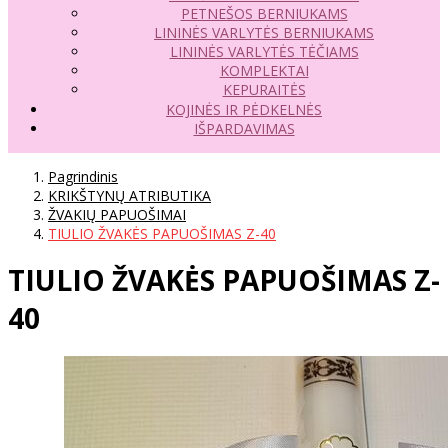
PETNEŠOS BERNIUKAMS
LININĖS VARLYTĖS BERNIUKAMS
LININĖS VARLYTĖS TĖČIAMS
KOMPLEKTAI
KEPURAITĖS
KOJINĖS IR PĖDKELNĖS
IŠPARDAVIMAS
Pagrindinis
KRIKŠTYNŲ ATRIBUTIKA
ŽVAKIŲ PAPUOŠIMAI
TIULIO ŽVAKĖS PAPUOŠIMAS Z-40
TIULIO ŽVAKĖS PAPUOŠIMAS Z-
40