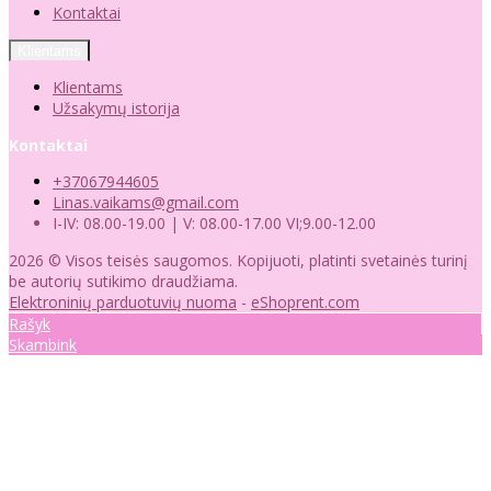
Kontaktai
Klientams
Klientams
Užsakymų istorija
Kontaktai
+37067944605
Linas.vaikams@gmail.com
I-IV: 08.00-19.00 | V: 08.00-17.00 VI;9.00-12.00
2026 © Visos teisės saugomos. Kopijuoti, platinti svetainės turinį
be autorių sutikimo draudžiama.
Elektroninių parduotuvių nuoma
-
eShoprent.com
Rašyk
Skambink