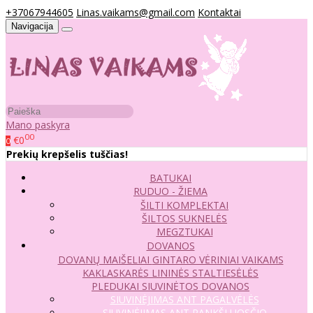
+37067944605
Linas.vaikams@gmail.com
Kontaktai
Navigacija
Mano paskyra
00
€0
0
Prekių krepšelis tuščias!
BATUKAI
RUDUO - ŽIEMA
ŠILTI KOMPLEKTAI
ŠILTOS SUKNELĖS
MEGZTUKAI
DOVANOS
DOVANŲ MAIŠELIAI
GINTARO VĖRINIAI VAIKAMS
KAKLASKARĖS
LININĖS STALTIESĖLĖS
PLEDUKAI
SIUVINĖTOS DOVANOS
SIUVINĖJIMAS ANT PAGALVĖLĖS
SIUVINĖJIMAS ANT RANKŠLUOSČIO