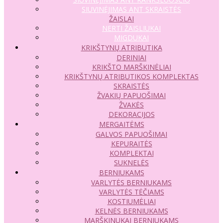
SIUVINĖJIMAS ANT SKRAISTĖS
ŽAISLAI
NERTI ŽAISLIUKAI
MIGDUKAI
KRIKŠTYNŲ ATRIBUTIKA
DERINIAI
KRIKŠTO MARŠKINĖLIAI
KRIKŠTYNŲ ATRIBUTIKOS KOMPLEKTAS
SKRAISTĖS
ŽVAKIŲ PAPUOŠIMAI
ŽVAKĖS
DEKORACIJOS
MERGAITĖMS
GALVOS PAPUOŠIMAI
KEPURAITĖS
KOMPLEKTAI
SUKNELĖS
BERNIUKAMS
VARLYTĖS BERNIUKAMS
VARLYTĖS TĖČIAMS
KOSTIUMĖLIAI
KELNĖS BERNIUKAMS
MARŠKINUKAI BERNIUKAMS