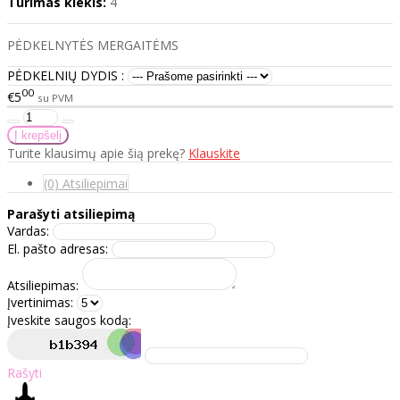
Turimas kiekis:
4
PĖDKELNYTĖS MERGAITĖMS
PĖDKELNIŲ DYDIS :
00
€5
su PVM
Turite klausimų apie šią prekę?
Klauskite
(0) Atsiliepimai
Parašyti atsiliepimą
Vardas:
El. pašto adresas:
Atsiliepimas:
Įvertinimas:
Įveskite saugos kodą:
Rašyti