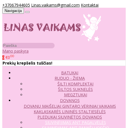
+37067944605
Linas.vaikams@gmail.com
Kontaktai
Navigacija
Mano paskyra
00
€0
0
Prekių krepšelis tuščias!
BATUKAI
RUDUO - ŽIEMA
ŠILTI KOMPLEKTAI
ŠILTOS SUKNELĖS
MEGZTUKAI
DOVANOS
DOVANŲ MAIŠELIAI
GINTARO VĖRINIAI VAIKAMS
KAKLASKARĖS
LININĖS STALTIESĖLĖS
PLEDUKAI
SIUVINĖTOS DOVANOS
SIUVINĖJIMAS ANT PAGALVĖLĖS
SIUVINĖJIMAS ANT RANKŠLUOSČIO