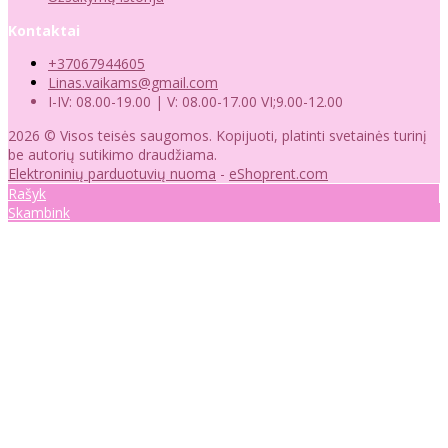
Kontaktai
+37067944605
Linas.vaikams@gmail.com
I-IV: 08.00-19.00 | V: 08.00-17.00 VI;9.00-12.00
2026 © Visos teisės saugomos. Kopijuoti, platinti svetainės turinį
be autorių sutikimo draudžiama.
Elektroninių parduotuvių nuoma
-
eShoprent.com
Rašyk
Skambink