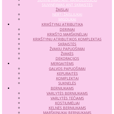
SIUVINĖJIMAS ANT SKRAISTĖS
ŽAISLAI
NERTI ŽAISLIUKAI
MIGDUKAI
KRIKŠTYNŲ ATRIBUTIKA
DERINIAI
KRIKŠTO MARŠKINĖLIAI
KRIKŠTYNŲ ATRIBUTIKOS KOMPLEKTAS
SKRAISTĖS
ŽVAKIŲ PAPUOŠIMAI
ŽVAKĖS
DEKORACIJOS
MERGAITĖMS
GALVOS PAPUOŠIMAI
KEPURAITĖS
KOMPLEKTAI
SUKNELĖS
BERNIUKAMS
VARLYTĖS BERNIUKAMS
VARLYTĖS TĖČIAMS
KOSTIUMĖLIAI
KELNĖS BERNIUKAMS
MARŠKINUKAI BERNIUKAMS