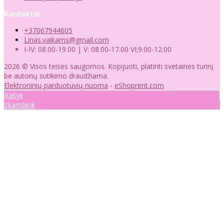
Kontaktai
+37067944605
Linas.vaikams@gmail.com
I-IV: 08.00-19.00 | V: 08.00-17.00 VI;9.00-12.00
2026 © Visos teisės saugomos. Kopijuoti, platinti svetainės turinį
be autorių sutikimo draudžiama.
Elektroninių parduotuvių nuoma
-
eShoprent.com
Rašyk
Skambink