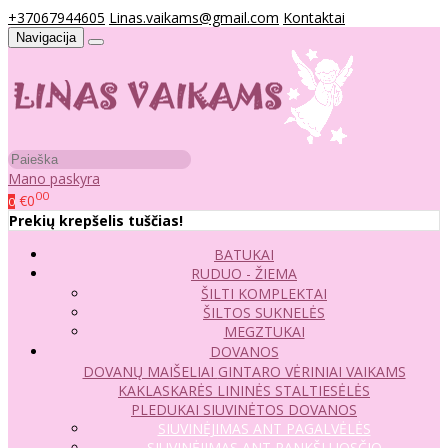
+37067944605
Linas.vaikams@gmail.com
Kontaktai
Navigacija
Mano paskyra
00
€0
0
Prekių krepšelis tuščias!
BATUKAI
RUDUO - ŽIEMA
ŠILTI KOMPLEKTAI
ŠILTOS SUKNELĖS
MEGZTUKAI
DOVANOS
DOVANŲ MAIŠELIAI
GINTARO VĖRINIAI VAIKAMS
KAKLASKARĖS
LININĖS STALTIESĖLĖS
PLEDUKAI
SIUVINĖTOS DOVANOS
SIUVINĖJIMAS ANT PAGALVĖLĖS
SIUVINĖJIMAS ANT RANKŠLUOSČIO