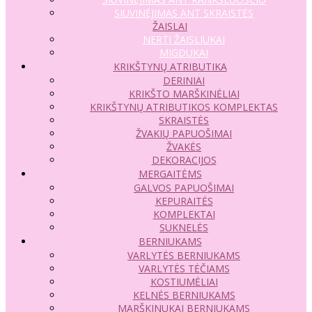
SIUVINĖJIMAS ANT SKRAISTĖS
ŽAISLAI
NERTI ŽAISLIUKAI
MIGDUKAI
KRIKŠTYNŲ ATRIBUTIKA
DERINIAI
KRIKŠTO MARŠKINĖLIAI
KRIKŠTYNŲ ATRIBUTIKOS KOMPLEKTAS
SKRAISTĖS
ŽVAKIŲ PAPUOŠIMAI
ŽVAKĖS
DEKORACIJOS
MERGAITĖMS
GALVOS PAPUOŠIMAI
KEPURAITĖS
KOMPLEKTAI
SUKNELĖS
BERNIUKAMS
VARLYTĖS BERNIUKAMS
VARLYTĖS TĖČIAMS
KOSTIUMĖLIAI
KELNĖS BERNIUKAMS
MARŠKINUKAI BERNIUKAMS