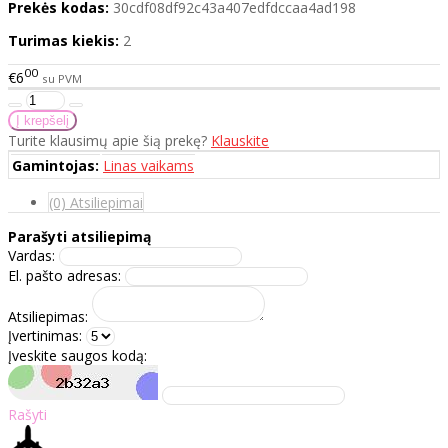
Prekės kodas:
30cdf08df92c43a407edfdccaa4ad198
Turimas kiekis:
2
00
€6
su PVM
Turite klausimų apie šią prekę?
Klauskite
Gamintojas:
Linas vaikams
(0) Atsiliepimai
Parašyti atsiliepimą
Vardas:
El. pašto adresas:
Atsiliepimas:
Įvertinimas:
Įveskite saugos kodą:
Rašyti