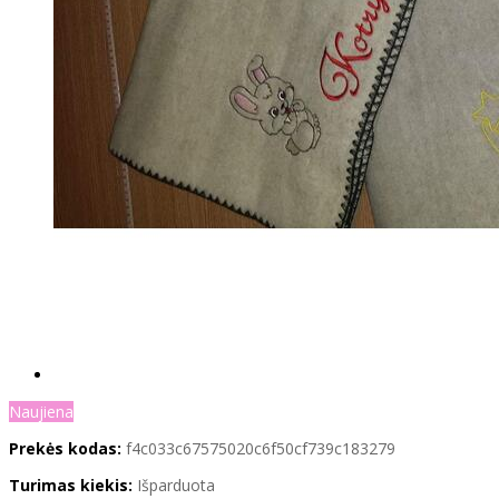
Naujiena
Prekės kodas:
f4c033c67575020c6f50cf739c183279
Turimas kiekis:
Išparduota