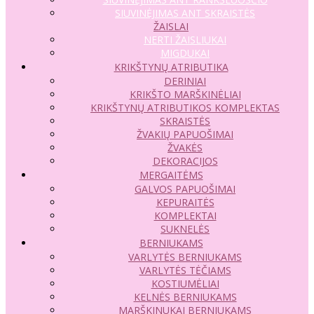
SIUVINĖJIMAS ANT SKRAISTĖS
ŽAISLAI
NERTI ŽAISLIUKAI
MIGDUKAI
KRIKŠTYNŲ ATRIBUTIKA
DERINIAI
KRIKŠTO MARŠKINĖLIAI
KRIKŠTYNŲ ATRIBUTIKOS KOMPLEKTAS
SKRAISTĖS
ŽVAKIŲ PAPUOŠIMAI
ŽVAKĖS
DEKORACIJOS
MERGAITĖMS
GALVOS PAPUOŠIMAI
KEPURAITĖS
KOMPLEKTAI
SUKNELĖS
BERNIUKAMS
VARLYTĖS BERNIUKAMS
VARLYTĖS TĖČIAMS
KOSTIUMĖLIAI
KELNĖS BERNIUKAMS
MARŠKINUKAI BERNIUKAMS