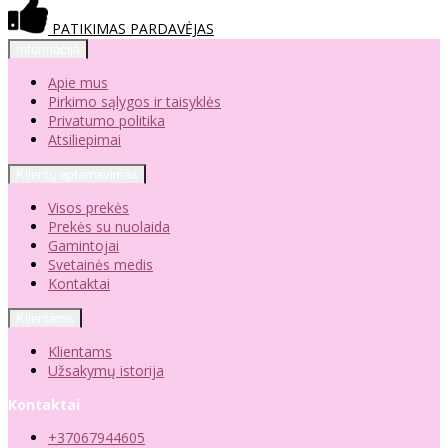
PATIKIMAS PARDAVĖJAS
Informacija
Apie mus
Pirkimo sąlygos ir taisyklės
Privatumo politika
Atsiliepimai
Klientų aptarnavimas
Visos prekės
Prekės su nuolaida
Gamintojai
Svetainės medis
Kontaktai
Klientams
Klientams
Užsakymų istorija
Kontaktai
+37067944605