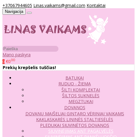
+37067944605
Linas.vaikams@gmail.com
Kontaktai
Navigacija
Mano paskyra
00
€0
0
Prekių krepšelis tuščias!
BATUKAI
RUDUO - ŽIEMA
ŠILTI KOMPLEKTAI
ŠILTOS SUKNELĖS
MEGZTUKAI
DOVANOS
DOVANŲ MAIŠELIAI
GINTARO VĖRINIAI VAIKAMS
KAKLASKARĖS
LININĖS STALTIESĖLĖS
PLEDUKAI
SIUVINĖTOS DOVANOS
SIUVINĖJIMAS ANT PAGALVĖLĖS
SIUVINĖJIMAS ANT RANKŠLUOSČIO