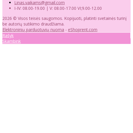
Linas.vaikams@gmail.com
I-IV: 08.00-19.00 | V: 08.00-17.00 VI;9.00-12.00
2026 © Visos teisės saugomos. Kopijuoti, platinti svetainės turinį
be autorių sutikimo draudžiama.
Elektroninių parduotuvių nuoma
-
eShoprent.com
Rašyk
Skambink