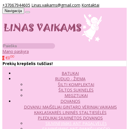
+37067944605
Linas.vaikams@gmail.com
Kontaktai
Navigacija
Mano paskyra
00
€0
0
Prekių krepšelis tuščias!
BATUKAI
RUDUO - ŽIEMA
ŠILTI KOMPLEKTAI
ŠILTOS SUKNELĖS
MEGZTUKAI
DOVANOS
DOVANŲ MAIŠELIAI
GINTARO VĖRINIAI VAIKAMS
KAKLASKARĖS
LININĖS STALTIESĖLĖS
PLEDUKAI
SIUVINĖTOS DOVANOS
SIUVINĖJIMAS ANT PAGALVĖLĖS
SIUVINĖJIMAS ANT RANKŠLUOSČIO