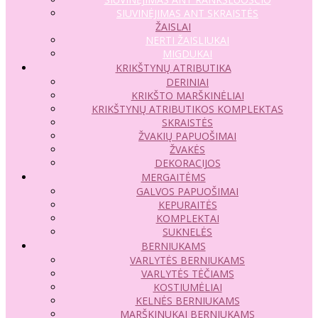
SIUVINĖJIMAS ANT SKRAISTĖS
ŽAISLAI
NERTI ŽAISLIUKAI
MIGDUKAI
KRIKŠTYNŲ ATRIBUTIKA
DERINIAI
KRIKŠTO MARŠKINĖLIAI
KRIKŠTYNŲ ATRIBUTIKOS KOMPLEKTAS
SKRAISTĖS
ŽVAKIŲ PAPUOŠIMAI
ŽVAKĖS
DEKORACIJOS
MERGAITĖMS
GALVOS PAPUOŠIMAI
KEPURAITĖS
KOMPLEKTAI
SUKNELĖS
BERNIUKAMS
VARLYTĖS BERNIUKAMS
VARLYTĖS TĖČIAMS
KOSTIUMĖLIAI
KELNĖS BERNIUKAMS
MARŠKINUKAI BERNIUKAMS