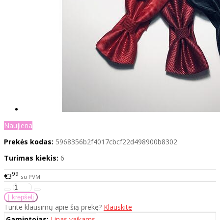
Naujiena
Prekės kodas:
5968356b2f4017cbcf22d498900b8302
Turimas kiekis:
6
99
€3
su PVM
Turite klausimų apie šią prekę?
Klauskite
Gamintojas:
Linas vaikams