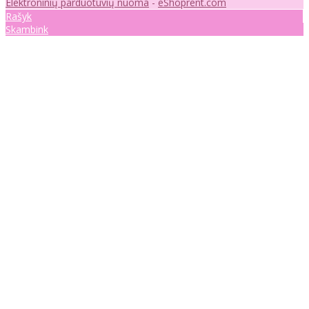
Elektroninių parduotuvių nuoma
-
eShoprent.com
Rašyk
Skambink