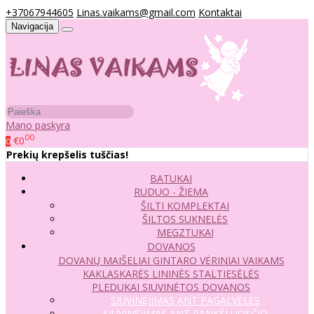
+37067944605
Linas.vaikams@gmail.com
Kontaktai
Navigacija
Mano paskyra
00
€0
0
Prekių krepšelis tuščias!
BATUKAI
RUDUO - ŽIEMA
ŠILTI KOMPLEKTAI
ŠILTOS SUKNELĖS
MEGZTUKAI
DOVANOS
DOVANŲ MAIŠELIAI
GINTARO VĖRINIAI VAIKAMS
KAKLASKARĖS
LININĖS STALTIESĖLĖS
PLEDUKAI
SIUVINĖTOS DOVANOS
SIUVINĖJIMAS ANT PAGALVĖLĖS
SIUVINĖJIMAS ANT RANKŠLUOSČIO