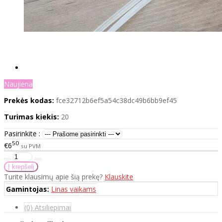
Naujiena
Prekės kodas:
fce32712b6ef5a54c38dc49b6bb9ef45
Turimas kiekis:
20
Pasirinkite :
50
€6
su PVM
Turite klausimų apie šią prekę?
Klauskite
Gamintojas:
Linas vaikams
(0) Atsiliepimai