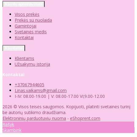
Klientų aptarnavimas
Visos prekės
Prekės su nuolaida
Gamintojai
Svetainės medis
Kontaktai
Klientams
Klientams
Užsakymų istorija
Kontaktai
+37067944605
Linas.vaikams@gmail.com
I-IV: 08.00-19.00 | V: 08.00-17.00 VI;9.00-12.00
2026 © Visos teisės saugomos. Kopijuoti, platinti svetainės turinį
be autorių sutikimo draudžiama.
Elektroninių parduotuvių nuoma
-
eShoprent.com
Rašyk
Skambink