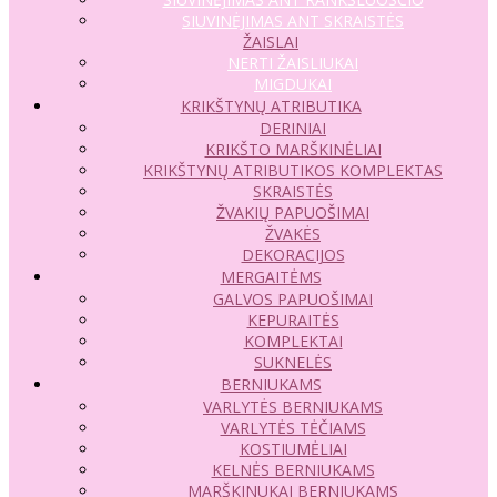
SIUVINĖJIMAS ANT SKRAISTĖS
ŽAISLAI
NERTI ŽAISLIUKAI
MIGDUKAI
KRIKŠTYNŲ ATRIBUTIKA
DERINIAI
KRIKŠTO MARŠKINĖLIAI
KRIKŠTYNŲ ATRIBUTIKOS KOMPLEKTAS
SKRAISTĖS
ŽVAKIŲ PAPUOŠIMAI
ŽVAKĖS
DEKORACIJOS
MERGAITĖMS
GALVOS PAPUOŠIMAI
KEPURAITĖS
KOMPLEKTAI
SUKNELĖS
BERNIUKAMS
VARLYTĖS BERNIUKAMS
VARLYTĖS TĖČIAMS
KOSTIUMĖLIAI
KELNĖS BERNIUKAMS
MARŠKINUKAI BERNIUKAMS