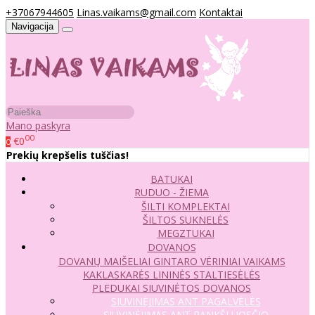
+37067944605
Linas.vaikams@gmail.com
Kontaktai
Navigacija
Mano paskyra
00
€0
0
Prekių krepšelis tuščias!
BATUKAI
RUDUO - ŽIEMA
ŠILTI KOMPLEKTAI
ŠILTOS SUKNELĖS
MEGZTUKAI
DOVANOS
DOVANŲ MAIŠELIAI
GINTARO VĖRINIAI VAIKAMS
KAKLASKARĖS
LININĖS STALTIESĖLĖS
PLEDUKAI
SIUVINĖTOS DOVANOS
SIUVINĖJIMAS ANT PAGALVĖLĖS
SIUVINĖJIMAS ANT RANKŠLUOSČIO