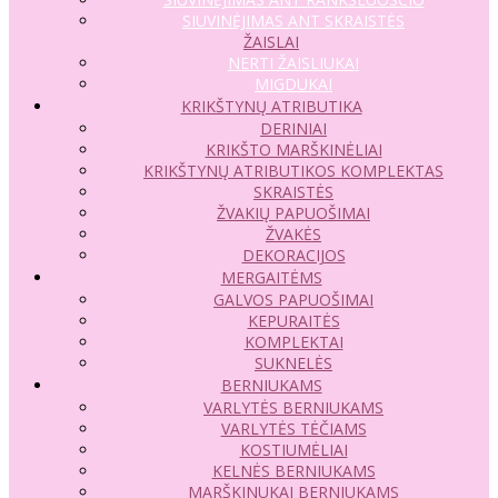
SIUVINĖJIMAS ANT SKRAISTĖS
ŽAISLAI
NERTI ŽAISLIUKAI
MIGDUKAI
KRIKŠTYNŲ ATRIBUTIKA
DERINIAI
KRIKŠTO MARŠKINĖLIAI
KRIKŠTYNŲ ATRIBUTIKOS KOMPLEKTAS
SKRAISTĖS
ŽVAKIŲ PAPUOŠIMAI
ŽVAKĖS
DEKORACIJOS
MERGAITĖMS
GALVOS PAPUOŠIMAI
KEPURAITĖS
KOMPLEKTAI
SUKNELĖS
BERNIUKAMS
VARLYTĖS BERNIUKAMS
VARLYTĖS TĖČIAMS
KOSTIUMĖLIAI
KELNĖS BERNIUKAMS
MARŠKINUKAI BERNIUKAMS