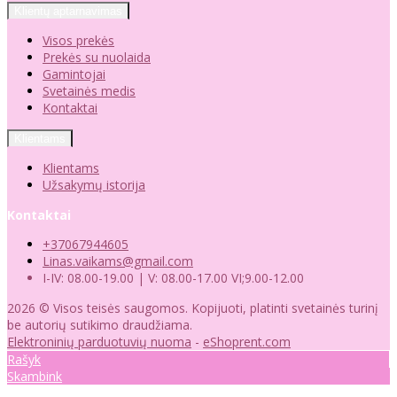
Klientų aptarnavimas
Visos prekės
Prekės su nuolaida
Gamintojai
Svetainės medis
Kontaktai
Klientams
Klientams
Užsakymų istorija
Kontaktai
+37067944605
Linas.vaikams@gmail.com
I-IV: 08.00-19.00 | V: 08.00-17.00 VI;9.00-12.00
2026 © Visos teisės saugomos. Kopijuoti, platinti svetainės turinį
be autorių sutikimo draudžiama.
Elektroninių parduotuvių nuoma
-
eShoprent.com
Rašyk
Skambink