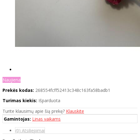
Naujiena
Prekės kodas:
268554fcff52413c348c163fa58badb1
Turimas kiekis:
Išparduota
Turite klausimų apie šią prekę?
Klauskite
Gamintojas:
Linas vaikams
(0) Atsiliepimai